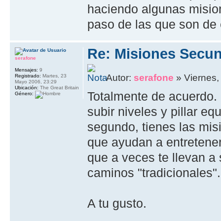
haciendo algunas mision
paso de las que son de e
Re: Misiones Secun
serafone
Mensajes:
9
Autor:
serafone
» Viernes,
Registrado:
Martes, 23
Mayo 2006, 23:29
Ubicación:
The Great Britain
Totalmente de acuerdo.
Género:
subir niveles y pillar equ
segundo, tienes las mis
que ayudan a entretener
que a veces te llevan a s
caminos "tradicionales".
A tu gusto.