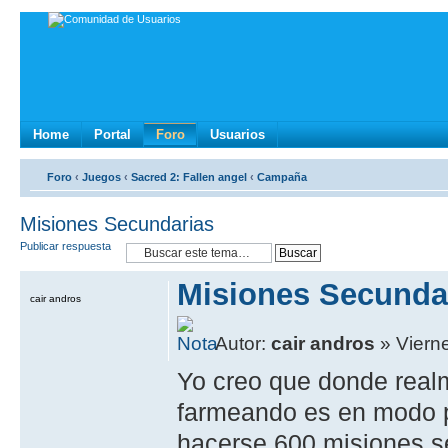
Home
Portal
Foro
Usuarios
Foro
‹
Juegos
‹
Sacred 2: Fallen angel
‹
Campaña
Misiones Secundarias
Publicar respuesta
Misiones Secunda
cair andros
Autor:
cair andros
» Viern
Yo creo que donde real
farmeando es en modo pl
hacerse 600 misiones s