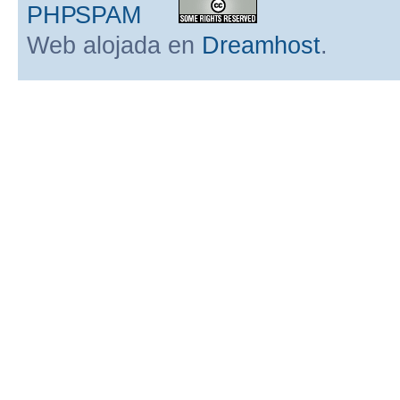
Web alojada en
Dreamhost
.