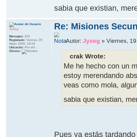
sabia que existian, mer
Re: Misiones Secun
Jyseg
Mensajes:
323
Autor:
Jyseg
» Viernes, 19
Registrado:
Viernes, 05
Mayo 2006, 18:03
Ubicación:
Por ahí...
Género:
crak Wrote:
Me he hecho con un ma
estoy merendando absol
veas como mola, alguno
sabia que existian, me
Pues ya estás tardando