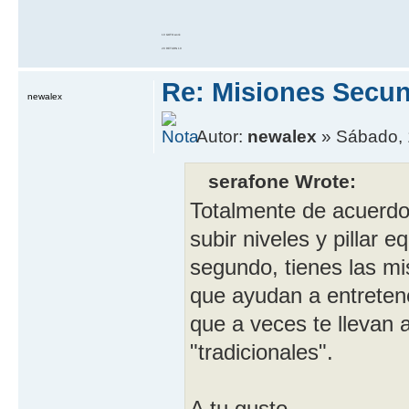
10 GOTO work
20 RETURN 10
Re: Misiones Secun
newalex
Autor:
newalex
» Sábado, 
serafone Wrote:
Totalmente de acuerdo
subir niveles y pillar e
segundo, tienes las m
que ayudan a entreten
que a veces te llevan a
"tradicionales".
A tu gusto.