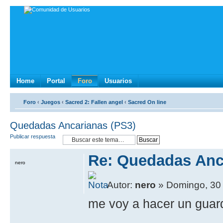
Home
Portal
Foro
Usuarios
Foro
‹
Juegos
‹
Sacred 2: Fallen angel
‹
Sacred On line
Quedadas Ancarianas (PS3)
Publicar respuesta
Re: Quedadas Anc
nero
Autor:
nero
» Domingo, 30 
me voy a hacer un guar