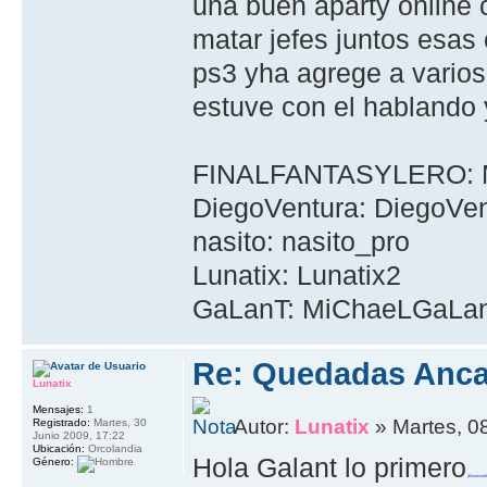
una buen aparty online 
matar jefes juntos esas
ps3 yha agrege a varios
estuve con el hablando 
FINALFANTASYLERO:
DiegoVentura: DiegoVen
nasito: nasito_pro
Lunatix: Lunatix2
GaLanT: MiChaeLGaLa
Re: Quedadas Anca
Lunatix
Mensajes:
1
Autor:
Lunatix
» Martes, 0
Registrado:
Martes, 30
Junio 2009, 17:22
Ubicación:
Orcolandia
Hola Galant lo primero
Género:
¡Bienvenid