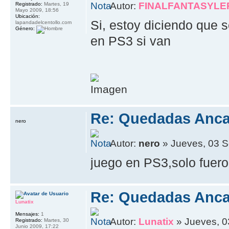
Autor:
FINALFANTASYLE
Registrado:
Martes, 19
Mayo 2009, 18:56
Ubicación:
Si, estoy diciendo que 
lapandadelcentollo.com
Género:
en PS3 si van
Re: Quedadas Anca
nero
Autor:
nero
» Jueves, 03 S
juego en PS3,solo fuero
Re: Quedadas Anca
Lunatix
Mensajes:
1
Autor:
Lunatix
» Jueves, 0
Registrado:
Martes, 30
Junio 2009, 17:22