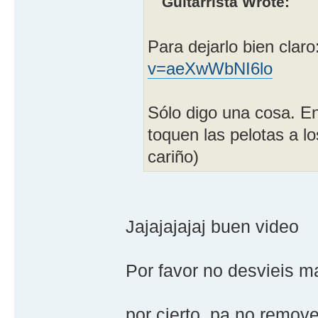
Guitarrista Wrote:
Para dejarlo bien claro
v=aeXwWbNI6lo
Sólo digo una cosa. E
toquen las pelotas a l
cariño)
Jajajajajaj buen video
Por favor no desvieis 
por cierto, pa no remove