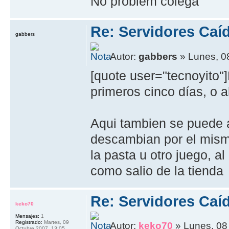
No problem colega
Re: Servidores Caí
gabbers
Autor:
gabbers
» Lunes, 0
[quote user="tecnoyito"
primeros cinco días, o a
Aqui tambien se puede au
descambian por el mismo
la pasta u otro juego, al
como salio de la tienda
Re: Servidores Caí
keko70
Mensajes:
1
Registrado:
Martes, 09
Autor:
keko70
» Lunes, 08
Octubre 2007, 13:05