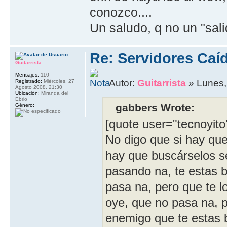
conozco....
Un saludo, q no un "sali
Re: Servidores Caí
Guitarrista
Mensajes:
110
Autor:
Guitarrista
» Lunes,
Registrado:
Miércoles, 27
Agosto 2008, 21:30
Ubicación:
Miranda del
Ebrio
gabbers Wrote:
Género:
[quote user="tecnoyito
No digo que si hay que 
hay que buscárselos s
pasando na, te estas 
pasa na, pero que te 
oye, que no pasa na, p
enemigo que te estas