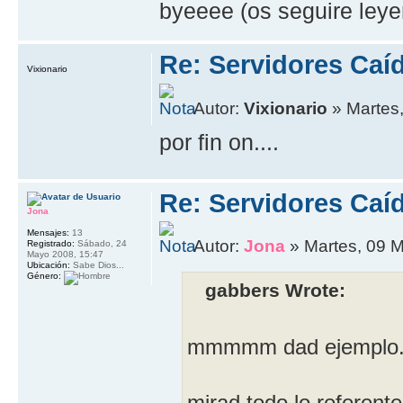
byeeee (os seguire leye
Re: Servidores Caí
Vixionario
Autor:
Vixionario
» Martes,
por fin on....
Re: Servidores Caí
Jona
Mensajes:
13
Autor:
Jona
» Martes, 09 M
Registrado:
Sábado, 24
Mayo 2008, 15:47
Ubicación:
Sabe Dios...
Género:
gabbers Wrote:
mmmmm dad ejemplo..
mirad todo lo referente