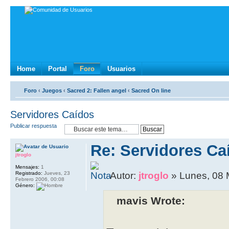
Home
Portal
Foro
Usuarios
Foro
‹
Juegos
‹
Sacred 2: Fallen angel
‹
Sacred On line
Servidores Caídos
Publicar respuesta
Re: Servidores Ca
jtroglo
Mensajes:
1
Registrado:
Jueves, 23
Autor:
jtroglo
» Lunes, 08 
Febrero 2006, 00:08
Género:
mavis Wrote: