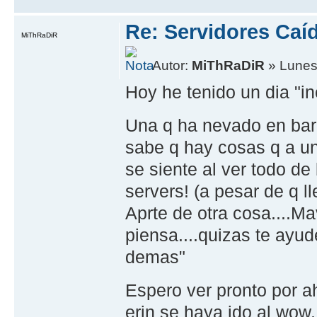
Re: Servidores Caí
MiThRaDiR
Autor:
MiThRaDiR
» Lunes
Hoy he tenido un dia "in
Una q ha nevado en bar
sabe q hay cosas q a uno 
se siente al ver todo de 
servers! (a pesar de q l
Aprte de otra cosa....M
piensa....quizas te ayud
demas"
Espero ver pronto por a
erin se haya ido al wow,