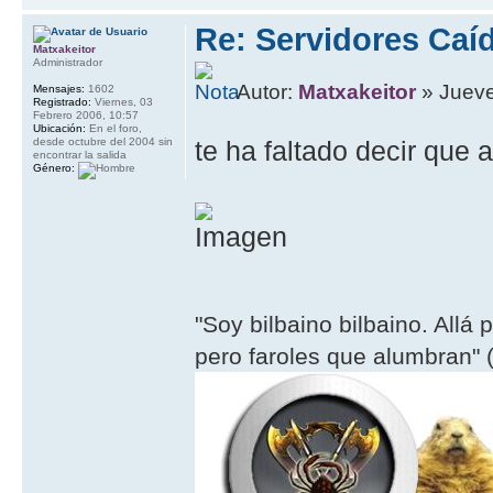
Re: Servidores Caí
Matxakeitor
Administrador
Autor:
Matxakeitor
» Jueve
Mensajes:
1602
Registrado:
Viernes, 03
Febrero 2006, 10:57
Ubicación:
En el foro,
desde octubre del 2004 sin
te ha faltado decir que 
encontrar la salida
Género:
"Soy bilbaino bilbaino. Allá 
pero faroles que alumbran" (