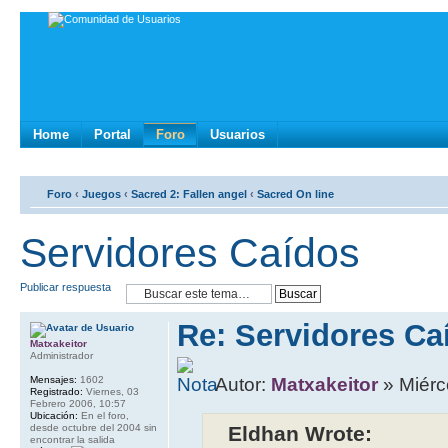
Home
Portal
Foro
Usuarios
Foro
‹
Juegos
‹
Sacred 2: Fallen angel
‹
Sacred On line
Servidores Caídos
Publicar respuesta
Re: Servidores Ca
Matxakeitor
Administrador
Mensajes:
1602
Autor:
Matxakeitor
» Miérc
Registrado:
Viernes, 03
Febrero 2006, 10:57
Ubicación:
En el foro,
desde octubre del 2004 sin
Eldhan Wrote:
encontrar la salida