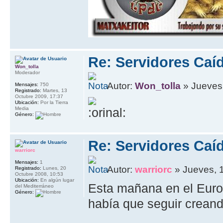
Re: Servidores Caí
Won_tolla
Moderador
Autor:
Won_tolla
» Jueves,
Mensajes:
750
Registrado:
Martes, 13
Octubre 2009, 17:37
Ubicación:
Por la Tierra
Media
Género:
Re: Servidores Caí
warriorc
Mensajes:
1
Autor:
warriorc
» Jueves, 
Registrado:
Lunes, 20
Octubre 2008, 10:53
Ubicación:
En algún lugar
Esta mañana en el Euro
del Mediterráneo
Género:
había que seguir creand