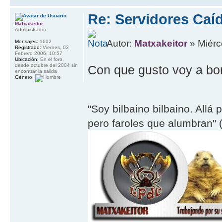
Re: Servidores Caí
Matxakeitor
Administrador
Autor:
Matxakeitor
» Miérc
Mensajes:
1602
Registrado:
Viernes, 03
Febrero 2006, 10:57
Ubicación:
En el foro,
desde octubre del 2004 sin
Con que gusto voy a bor
encontrar la salida
Género:
"Soy bilbaino bilbaino. Allá 
pero faroles que alumbran" (