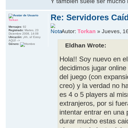
Y también suele ser mucho m
Re: Servidores Caí
Torkan
Mensajes:
92
Autor:
Torkan
» Jueves, 16
Registrado:
Martes, 23
Diciembre 2008, 14:08
Ubicación:
¡Ah, si! Estoy
AQUÍ -->
Eldhan Wrote:
Género:
Hola!! Soy nuevo en el
decidimos jugar online
del juego (con expansi
creo) y la verdad no h
es 4 o 5 players al mi
extranjeros, por si fue
intentar entrar en una 
durar mucho estas cai