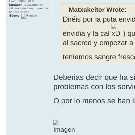
Enero 2009, 10:28
Ubicación:
Buscando mi
Matxakeitor Wrote:
sitio en este mundo que me
ha tocado vivir
Género:
Diréis por la puta envi
envidia y la cal
) qu
al sacred y empezar a 
teníamos sangre fres
Deberias decir que ha s
problemas con los servi
O por lo menos se han 