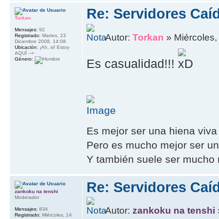
Re: Servidores Caí
Torkan
Mensajes:
92
Autor:
Torkan
» Miércoles,
Registrado:
Martes, 23
Diciembre 2008, 14:08
Ubicación:
¡Ah, si! Estoy
AQUÍ -->
Género:
Es casualidad!!!
Es mejor ser una hiena viva
Pero es mucho mejor ser un 
Y también suele ser mucho m
Re: Servidores Caí
zankoku na tenshi
Moderador
Autor:
zankoku na tenshi
Mensajes:
834
Registrado:
Miércoles, 14