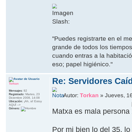
Slash:
"Puedes registrarte en el m
grande de todos los tiempos
cuando entras a la habitaci
eso; papel higiénico."
Re: Servidores Caí
Torkan
Mensajes:
92
Autor:
Torkan
» Jueves, 16
Registrado:
Martes, 23
Diciembre 2008, 14:08
Ubicación:
¡Ah, si! Estoy
AQUÍ -->
Género:
Matxa es mala persona
Por mi bien lo del 35, l