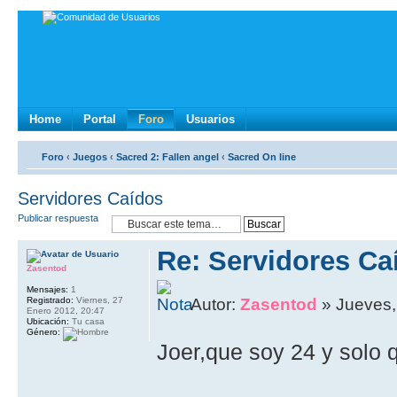
Home
Portal
Foro
Usuarios
Foro
‹
Juegos
‹
Sacred 2: Fallen angel
‹
Sacred On line
Servidores Caídos
Publicar respuesta
Re: Servidores Ca
Zasentod
Mensajes:
1
Registrado:
Viernes, 27
Autor:
Zasentod
» Jueves,
Enero 2012, 20:47
Ubicación:
Tu casa
Género:
Joer,que soy 24 y solo