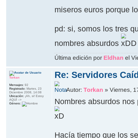
miseros euros porque l
pd: si, somos los tres 
nombres absurdos
D
Última edición por
Eldhan
el Vi
Re: Servidores Caí
Torkan
Mensajes:
92
Autor:
Torkan
» Viernes, 1
Registrado:
Martes, 23
Diciembre 2008, 14:08
Ubicación:
¡Ah, si! Estoy
Nombres absurdos nos 
AQUÍ -->
Género:
Hacía tiempo que los se