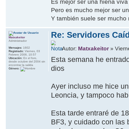
Es mejor ser una hiena viva
Pero es mucho mejor ser un 
Y también suele ser mucho m
Re: Servidores Caí
Matxakeitor
Administrador
Autor:
Matxakeitor
» Viern
Mensajes:
1602
Registrado:
Viernes, 03
Febrero 2006, 10:57
Esta semana he entrado 
Ubicación:
En el foro,
desde octubre del 2004 sin
encontrar la salida
dios
Género:
Ayer incluso me hice un
Leoncia, y tampoco hab
Esta tarde entraré de 1
BF3, y cuidado con las