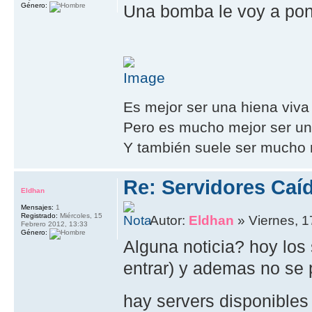
Género:
Una bomba le voy a pon
Es mejor ser una hiena viva
Pero es mucho mejor ser un 
Y también suele ser mucho m
Re: Servidores Caí
Eldhan
Mensajes:
1
Registrado:
Miércoles, 15
Autor:
Eldhan
» Viernes, 1
Febrero 2012, 13:33
Género:
Alguna noticia? hoy los 
entrar) y ademas no se 
hay servers disponible