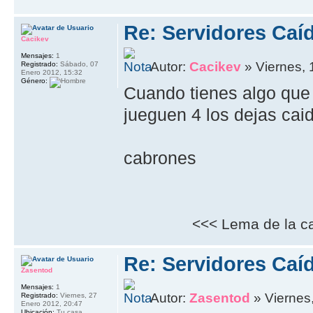
Re: Servidores Caí
Cacikev
Mensajes:
1
Autor:
Cacikev
» Viernes, 
Registrado:
Sábado, 07
Enero 2012, 15:32
Género:
Cuando tienes algo que
jueguen 4 los dejas cai
cabrones
<<< Lema de la ca
Re: Servidores Caí
Zasentod
Mensajes:
1
Autor:
Zasentod
» Viernes
Registrado:
Viernes, 27
Enero 2012, 20:47
Ubicación:
Tu casa