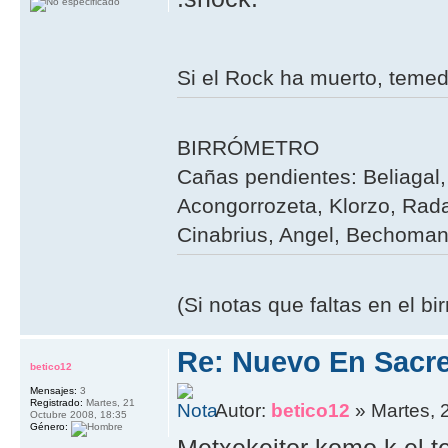
Si el Rock ha muerto, teme
BIRRÓMETRO
Cañas pendientes: Beliagal, 
Acongorrozeta, Klorzo, Rada
Cinabrius, Angel, Bechoman,
(Si notas que faltas en el b
Re: Nuevo En Sacr
betico12
Mensajes:
3
Registrado:
Martes, 21
Autor:
betico12
» Martes, 
Octubre 2008, 18:35
Género:
Metxekeitor komo k el t