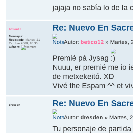
jajaja no sabía lo de la o
Re: Nuevo En Sacr
betico12
Mensajes:
3
Registrado:
Martes, 21
Autor:
betico12
» Martes, 
Octubre 2008, 18:35
Género:
Premié pá Jysag
Nuuu, er premié me io ie
de metxekeitó. XD
Vivé the Espam ^^ et viv
Re: Nuevo En Sacr
dresden
Autor:
dresden
» Martes, 
Tu personaje de partida