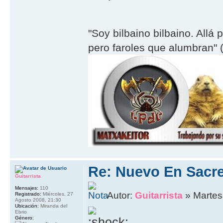
"Soy bilbaino bilbaino. Allá 
pero faroles que alumbran" (
Re: Nuevo En Sacr
Guitarrista
Mensajes:
110
Autor:
Guitarrista
» Martes
Registrado:
Miércoles, 27
Agosto 2008, 21:30
Ubicación:
Miranda del
Ebrio
Género: