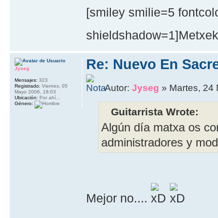
[smiley smilie=5 fontc
shieldshadow=1]Metxeke
Re: Nuevo En Sacr
Jyseg
Mensajes:
323
Autor:
Jyseg
» Martes, 24
Registrado:
Viernes, 05
Mayo 2006, 18:03
Ubicación:
Por ahí...
Género:
Guitarrista Wrote:
Algún día matxa os co
administradores y mod
Mejor no....