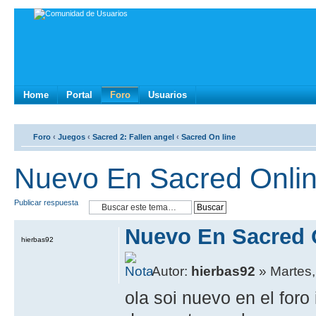
Home
Portal
Foro
Usuarios
Foro
‹
Juegos
‹
Sacred 2: Fallen angel
‹
Sacred On line
Nuevo En Sacred Onli
Publicar respuesta
Nuevo En Sacred 
hierbas92
Autor:
hierbas92
» Martes,
ola soi nuevo en el foro