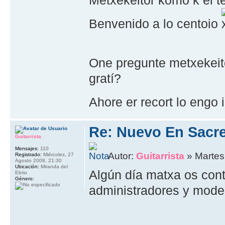
Benvenido a lo centoio
One pregunte metxekeito
gratí?
Ahore er recort lo engo 
Re: Nuevo En Sacr
Guitarrista
Mensajes:
110
Autor:
Guitarrista
» Martes
Registrado:
Miércoles, 27
Agosto 2008, 21:30
Ubicación:
Miranda del
Algún día matxa os con
Ebrio
Género:
administradores y moder