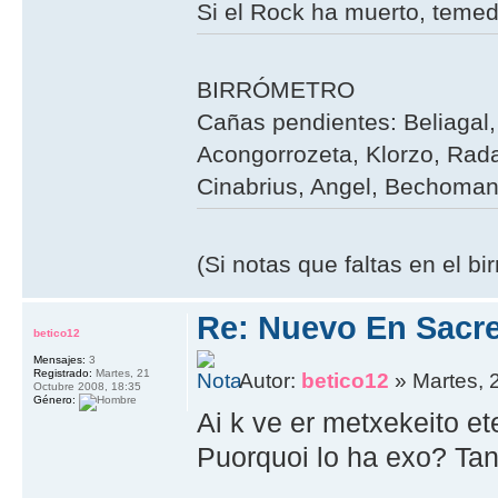
Si el Rock ha muerto, teme
BIRRÓMETRO
Cañas pendientes: Beliagal, 
Acongorrozeta, Klorzo, Rada
Cinabrius, Angel, Bechoman,
(Si notas que faltas en el b
Re: Nuevo En Sacr
betico12
Mensajes:
3
Registrado:
Martes, 21
Autor:
betico12
» Martes, 
Octubre 2008, 18:35
Género:
Ai k ve er metxekeito ete
Puorquoi lo ha exo? Tan