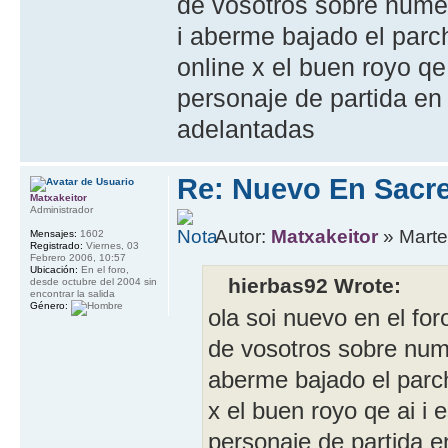
de vosotros sobre nume
i aberme bajado el parch
online x el buen royo qe
personaje de partida en 
adelantadas
Re: Nuevo En Sacr
Matxakeitor
Administrador
Autor:
Matxakeitor
» Marte
Mensajes:
1602
Registrado:
Viernes, 03
Febrero 2006, 10:57
Ubicación:
En el foro,
hierbas92 Wrote:
desde octubre del 2004 sin
encontrar la salida
Género:
ola soi nuevo en el for
de vosotros sobre num
aberme bajado el parch
x el buen royo qe ai i 
personaje de partida en