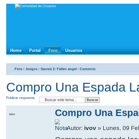
Home
Portal
Foro
Usuarios
Foro
‹
Juegos
‹
Sacred 2: Fallen angel
‹
Comercio
Compro Una Espada La
Publicar respuesta
Compro Una Espad
ivov
Autor:
ivov
» Lunes, 09 Fe