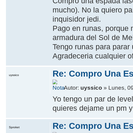
Compro una espada lase
mucho). No la quiero p
inquisidor jedi.
Pago en runas, porque 
armadura del Sol de Meh
Tengo runas para parar 
Agradeceria cualquier of
Re: Compro Una Es
uyssico
Autor:
uyssico
» Lunes, 09
Yo tengo un par de leve
quieres dejame un pm 
Re: Compro Una Es
Sproket