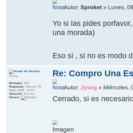
Autor:
Sproket
» Lunes, 09
Yo si las pides porfavor
una morada)
Eso si , si no es modo
Re: Compro Una Es
Jyseg
Mensajes:
323
Autor:
Jyseg
» Miércoles, 
Registrado:
Viernes, 05
Mayo 2006, 18:03
Ubicación:
Por ahí...
Cerrado, si es necesari
Género: