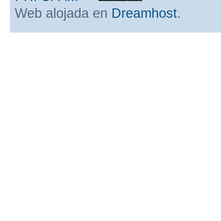
Web alojada en
Dreamhost
.