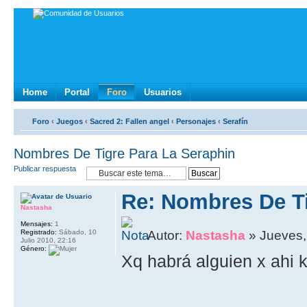
Home
Portal
Foro
Usuarios
Foro
‹
Juegos
‹
Sacred 2: Fallen angel
‹
Personajes
‹
Serafín
Nombres De Tigre Para La Seraphin
Publicar respuesta
Re: Nombres De Ti
Nastasha
Mensajes:
1
Registrado:
Sábado, 10
Autor:
Nastasha
» Jueves,
Julio 2010, 22:16
Género:
Xq habrá alguien x ahi k