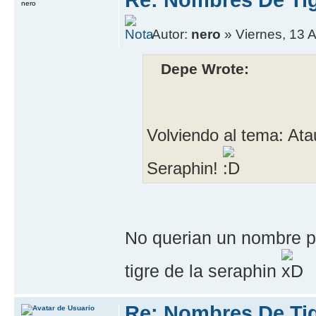
Re: Nombres De Tig
nero
Autor:
nero
» Viernes, 13 
Depe Wrote:
Volviendo al tema: At
Seraphin!
No querian un nombre p
tigre de la seraphin
Re: Nombres De Tig