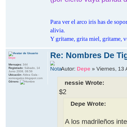
Para ver el arco iris has de sop
alivia.
Y grítame, grita miel, grítame, v
Re: Nombres De Tig
Depe
Mensajes:
344
Autor:
Depe
» Viernes, 13 
Registrado:
Sábado, 14
Junio 2008, 08:56
Ubicación:
Aldea Gala -
somosgalos.blogspot.com
nessie Wrote:
Género:
$2
Depe Wrote:
A los madrileños int