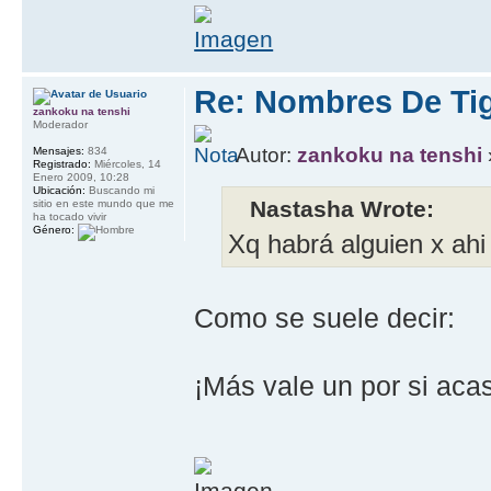
Re: Nombres De Tig
zankoku na tenshi
Moderador
Autor:
zankoku na tenshi
Mensajes:
834
Registrado:
Miércoles, 14
Enero 2009, 10:28
Ubicación:
Buscando mi
Nastasha Wrote:
sitio en este mundo que me
ha tocado vivir
Género:
Xq habrá alguien x ahi
Como se suele decir:
¡Más vale un por si aca