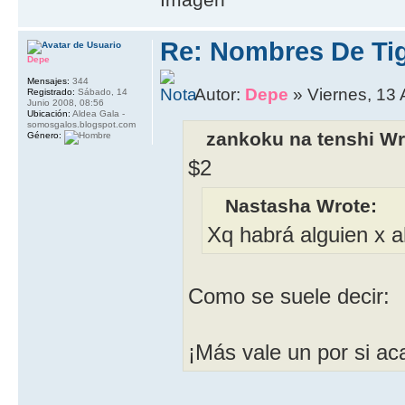
Re: Nombres De Tig
Depe
Mensajes:
344
Autor:
Depe
» Viernes, 13 
Registrado:
Sábado, 14
Junio 2008, 08:56
Ubicación:
Aldea Gala -
somosgalos.blogspot.com
zankoku na tenshi Wr
Género:
$2
Nastasha Wrote:
Xq habrá alguien x a
Como se suele decir:
¡Más vale un por si ac