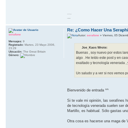
10 GOTO work
20 RETURN 10
Re: ¿Como Hacer Una Seraph
serafone
Autor:
serafone
» Viernes, 05 Diciem
Mensajes:
9
Registrado:
Martes, 23 Mayo 2006,
Joe_Kaos Wrote:
23:29
Ubicación:
The Great Britain
Buenas , soy nuevo por estos la
Género:
algo . He leído este post y en ca
exaltado y tecnología venerada , 
Un saludo y a ver si nos vemos p
Bienvenido de entrada ^^
Si te vale mi opinión, las serafines
de tecnología venerada suelen ser d
Martillo, es habitual. Sólo gastas una
Otra cosa es hacerse una maga de V