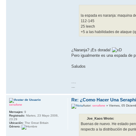
la espada es naranja: maquina d
112-145
25 leech
+5 a las habilidades de ataque (
¿Naranja? ¡Es dorada!
Pero igualmente es una espada de p
Saludos
10 GOTO work
20 RETURN 10
Re: ¿Como Hacer Una Seraph
serafone
Autor:
serafone
» Viernes, 05 Diciem
Mensajes:
9
Registrado:
Martes, 23 Mayo 2006,
Joe_Kaos Wrote:
23:29
Ubicación:
The Great Britain
Buenas de nuevo. He estado pens
Género:
respecto a la distribución de pun