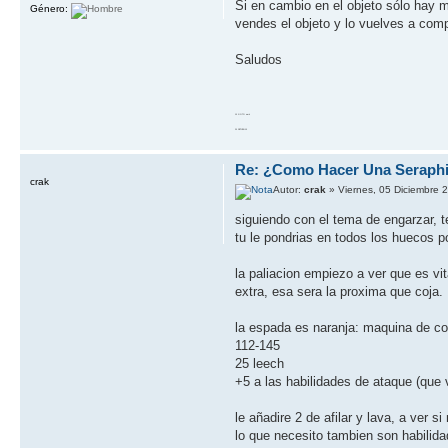
Si en cambio en el objeto sólo hay m
Género:
vendes el objeto y lo vuelves a comp
Saludos
10 GOTO work
20 RETURN 10
Re: ¿Como Hacer Una Seraph
crak
Autor:
crak
» Viernes, 05 Diciembre 
siguiendo con el tema de engarzar, 
tu le pondrias en todos los huecos po
la paliacion empiezo a ver que es vi
extra, esa sera la proxima que coja.
la espada es naranja: maquina de co
112-145
25 leech
+5 a las habilidades de ataque (que 
le añadire 2 de afilar y lava, a ver 
lo que necesito tambien son habilida