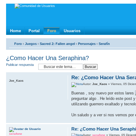
Home
Portal
Foro
Usuarios
Foro
‹
Juegos
‹
Sacred 2: Fallen angel
‹
Personajes
‹
Serafín
¿Como Hacer Una Seraphina?
Publicar respuesta
Re: ¿Como Hacer Una Ser
Joe_Kaos
Autor:
Joe_Kaos
» Viernes, 05 Dicie
Buenas , soy nuevo por estos lares
preguntar algo . He leído este post 
utilizando guerrero exaltado y tecnol
Un saludo y a ver si nos vemos por 
Re: ¿Como Hacer Una Seraph
serafone
Autor:
serafone
» Viernes, 05 Diciem