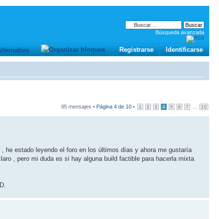
Búsqueda avanzada
Registrarse
Identificarse
95 mensajes •
Página
4
de
10
•
...
1
2
3
4
5
6
7
10
, he estado leyendo el foro en los últimos días y ahora me gustaría
laro , pero mi duda es si hay alguna build factible para hacerla mixta
.