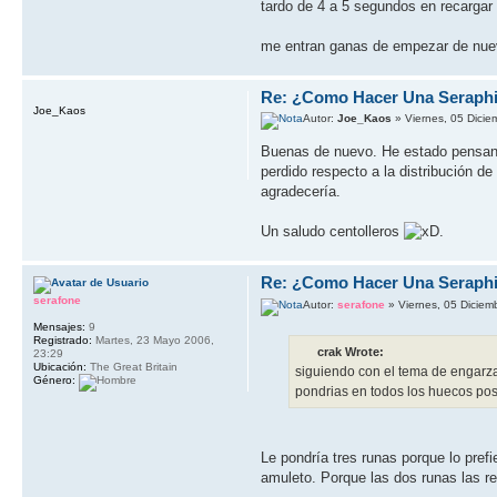
tardo de 4 a 5 segundos en recargar
me entran ganas de empezar de nuevo
Re: ¿Como Hacer Una Seraph
Joe_Kaos
Autor:
Joe_Kaos
» Viernes, 05 Dicie
Buenas de nuevo. He estado pensando
perdido respecto a la distribución d
agradecería.
Un saludo centolleros
.
Re: ¿Como Hacer Una Seraph
serafone
Autor:
serafone
» Viernes, 05 Diciem
Mensajes:
9
Registrado:
Martes, 23 Mayo 2006,
crak Wrote:
23:29
Ubicación:
The Great Britain
siguiendo con el tema de engarza
Género:
pondrias en todos los huecos posi
Le pondría tres runas porque lo pref
amuleto. Porque las dos runas las re