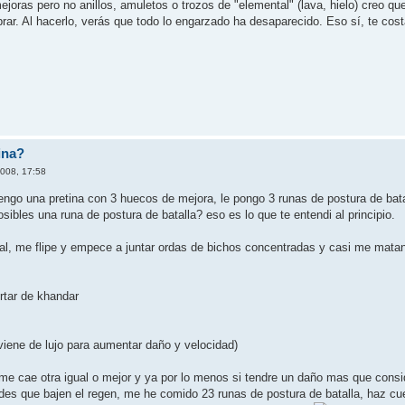
ejoras pero no anillos, amuletos o trozos de "elemental" (lava, hielo) creo q
rar. Al hacerlo, verás que todo lo engarzado ha desaparecido. Eso sí, te co
ina?
2008, 17:58
tengo una pretina con 3 huecos de mejora, le pongo 3 runas de postura de bat
sibles una runa de postura de batalla? eso es lo que te entendi al principio.
tal, me flipe y empece a juntar ordas de bichos concentradas y casi me matan
rtar de khandar
viene de lujo para aumentar daño y velocidad)
si me cae otra igual o mejor y ya por lo menos si tendre un daño mas que consi
des que bajen el regen, me he comido 23 runas de postura de batalla, haz cu