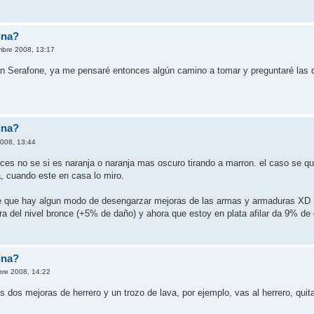
ina?
mbre 2008, 13:17
ón Serafone, ya me pensaré entonces algún camino a tomar y preguntaré la
ina?
2008, 13:44
ices no se si es naranja o naranja mas oscuro tirando a marron. el caso se q
, cuando este en casa lo miro.
me que hay algun modo de desengarzar mejoras de las armas y armaduras XD
a del nivel bronce (+5% de daño) y ahora que estoy en plata afilar da 9% de d
ina?
bre 2008, 14:22
es dos mejoras de herrero y un trozo de lava, por ejemplo, vas al herrero, qui