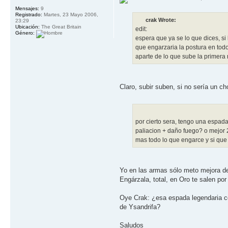
Mensajes:
9
Registrado:
Martes, 23 Mayo 2006,
crak Wrote:
23:29
Ubicación:
The Great Britain
edit:
Género:
espera que ya se lo que dices, s
que engarzaria la postura en tod
aparte de lo que sube la primera 
Claro, subir suben, si no sería un ch
por cierto sera, tengo una espad
paliacion + daño fuego? o mejor 2
mas todo lo que engarce y si que
Yo en las armas sólo meto mejora de 
Engárzala, total, en Oro te salen p
Oye Crak: ¿esa espada legendaria co
de Ysandrifa?
Saludos