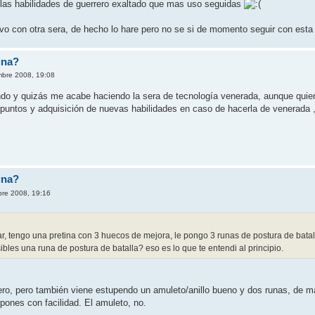
 las habilidades de guerrero exaltado que mas uso seguidas
 con otra sera, de hecho lo hare pero no se si de momento seguir con esta h
ina?
mbre 2008, 19:08
 y quizás me acabe haciendo la sera de tecnología venerada, aunque quien 
e puntos y adquisición de nuevas habilidades en caso de hacerla de venerada ,
ina?
bre 2008, 19:16
r, tengo una pretina con 3 huecos de mejora, le pongo 3 runas de postura de batal
bles una runa de postura de batalla? eso es lo que te entendi al principio.
iero, pero también viene estupendo un amuleto/anillo bueno y dos runas, de m
pones con facilidad. El amuleto, no.