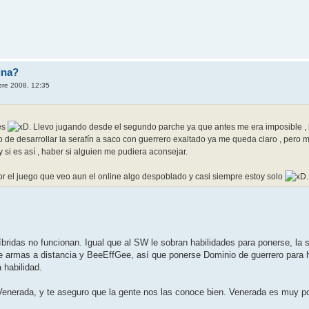
ina?
bre 2008, 12:35
res
. Llevo jugando desde el segundo parche ya que antes me era imposible , h
so de desarrollar la serafín a saco con guerrero exaltado ya me queda claro , pero m
y si es así , haber si alguien me pudiera aconsejar.
or el juego que veo aun el online algo despoblado y casi siempre estoy solo
.
 híbridas no funcionan. Igual que al SW le sobran habilidades para ponerse, la
e armas a distancia y BeeEffGee, así que ponerse Dominio de guerrero para 
 habilidad.
enerada, y te aseguro que la gente nos las conoce bien. Venerada es muy po