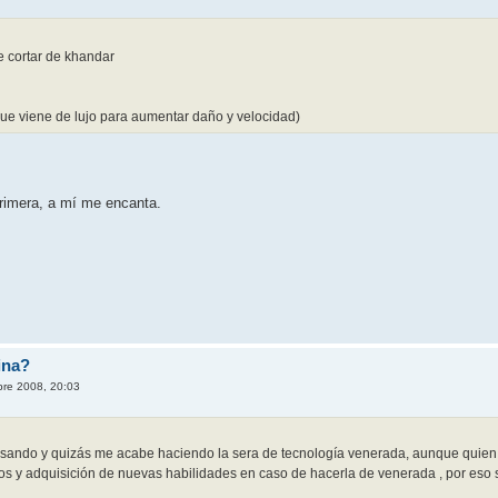
e cortar de khandar
que viene de lujo para aumentar daño y velocidad)
rimera, a mí me encanta.
ina?
bre 2008, 20:03
ando y quizás me acabe haciendo la sera de tecnología venerada, aunque quien sa
tos y adquisición de nuevas habilidades en caso de hacerla de venerada , por eso 