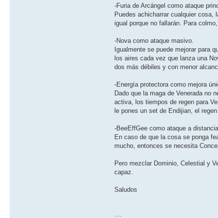
-Furia de Arcángel como ataque princ
Puedes achicharrar cualquier cosa, l
igual porque no fallarán. Para colmo
-Nova como ataque masivo.
Igualmente se puede mejorar para que
los aires cada vez que lanza una N
dos más débiles y con menor alcanc
-Energía protectora como mejora úni
Dado que la maga de Venerada no nec
activa, los tiempos de regen para V
le pones un set de Endijian, el rege
-BeeEffGee como ataque a distancia
En caso de que la cosa se ponga fea
mucho, entonces se necesita Concent
Pero mezclar Dominio, Celestial y Ve
capaz.
Saludos
10 GOTO work