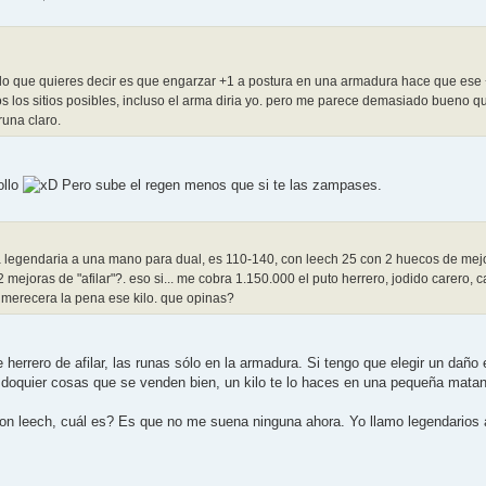
i lo que quieres decir es que engarzar +1 a postura en una armadura hace que e
os los sitios posibles, incluso el arma diria yo. pero me parece demasiado bueno
runa claro.
ollo
Pero sube el regen menos que si te las zampases.
a legendaria a una mano para dual, es 110-140, con leech 25 con 2 huecos de mejo
 mejoras de "afilar"?. eso si... me cobra 1.150.000 el puto herrero, jodido carero
 merecera la pena ese kilo. que opinas?
herrero de afilar, las runas sólo en la armadura. Si tengo que elegir un daño
or doquier cosas que se venden bien, un kilo te lo haces en una pequeña mat
n leech, cuál es? Es que no me suena ninguna ahora. Yo llamo legendarios a 