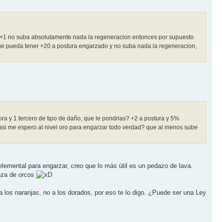
se +1 no suba absolutamente nada la regeneracion entonces por supuesto
 que pueda tener +20 a postura engarzado y no suba nada la regeneracion,
ra y 1 tercero de tipo de daño, que le pondrias? +2 a postura y 5%
, casi me espero al nivel oro para engarzar todo verdad? que al menos sube
 elemental para engarzar, creo que lo más útil es un pedazo de lava.
anza de orcos
los naranjas, no a los dorados, por eso te lo digo. ¿Puede ser una Ley