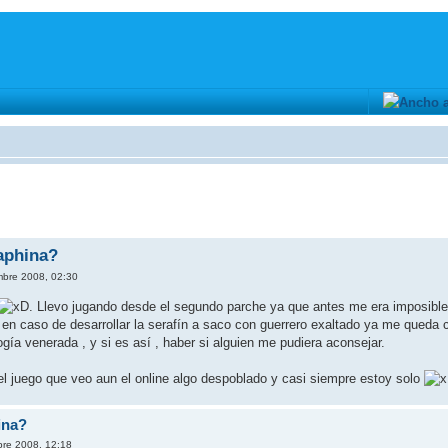
aphina?
mbre 2008, 02:30
. Llevo jugando desde el segundo parche ya que antes me era imposible 
y en caso de desarrollar la serafín a saco con guerrero exaltado ya me queda c
ogía venerada , y si es así , haber si alguien me pudiera aconsejar.
el juego que veo aun el online algo despoblado y casi siempre estoy solo
ina?
bre 2008, 12:18