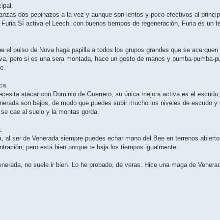
ipal.
anzas dos pepinazos a la vez y aunque son lentos y poco efectivos al principio
, Furia SÍ activa el Leech. con buenos tiempos de regeneración, Furia es un fe
 el pulso de Nova haga papilla a todos los grupos grandes que se acerquen a 
ova, pero si es una sera montada, hace un gesto de manos y pumba-pumba-pu
e.
ca.
esita atacar con Dominio de Guerrero, su única mejora activa es el escudo,
enerada son bajos, de modo que puedes subir mucho los niveles de escudo y 
n se cae al suelo y la montas gorda.
.
, al ser de Venerada siempre puedes echar mano del Bee en terrenos abiertos
ración, pero está bien porque te baja los tiempos igualmente.
nerada, no suele ir bien. Lo he probado, de veras. Hice una maga de Venerada