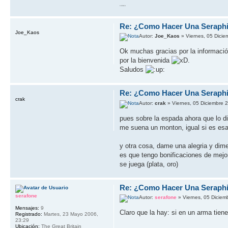
20 RETURN 10
Re: ¿Como Hacer Una Seraph
Joe_Kaos
Autor:
Joe_Kaos
» Viernes, 05 Dicie
Ok muchas gracias por la informaci
por la bienvenida
.
Saludos
Re: ¿Como Hacer Una Seraph
crak
Autor:
crak
» Viernes, 05 Diciembre 
pues sobre la espada ahora que lo d
me suena un monton, igual si es esa
y otra cosa, dame una alegria y di
es que tengo bonificaciones de mejor
se juega (plata, oro)
Re: ¿Como Hacer Una Seraph
serafone
Autor:
serafone
» Viernes, 05 Diciem
Mensajes:
9
Claro que la hay: si en un arma tien
Registrado:
Martes, 23 Mayo 2006,
23:29
Ubicación:
The Great Britain