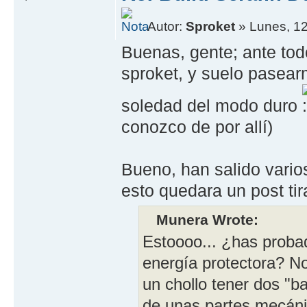
Autor:
Sproket
» Lunes, 12
Buenas, gente; ante tod
sproket, y suelo pasear
soledad del modo duro
conozco de por allí)
Bueno, han salido vario
esto quedara un post ti
Munera Wrote:
Estoooo... ¿has probad
energía protectora? No
un chollo tener dos "b
de unas partes mecáni