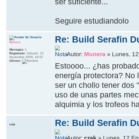
ser suficiente...
Seguire estudiandolo
Re: Build Serafin 
Munera
Mensajes:
1
Autor:
Munera
» Lunes, 12
Registrado:
Sábado, 22
Noviembre 2008, 18:52
Género:
Estoooo... ¿has probado
energía protectora? No 
ser un chollo tener dos
uso de unas partes mec
alquimia y los trofeos h
Re: Build Serafin 
crak
Autor:
crak
» Lunes, 12 En