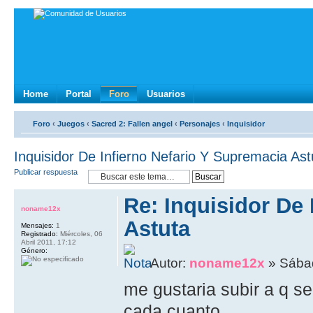
Home
Portal
Foro
Usuarios
Foro
‹
Juegos
‹
Sacred 2: Fallen angel
‹
Personajes
‹
Inquisidor
Inquisidor De Infierno Nefario Y Supremacia Ast
Publicar respuesta
Re: Inquisidor De
noname12x
Astuta
Mensajes:
1
Registrado:
Miércoles, 06
Abril 2011, 17:12
Género:
Autor:
noname12x
» Sábad
me gustaria subir a q se
cada cuanto,