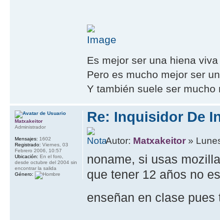
Es mejor ser una hiena viva
Pero es mucho mejor ser un 
Y también suele ser mucho m
Re: Inquisidor De I
Matxakeitor
Administrador
Autor:
Matxakeitor
» Lunes
Mensajes:
1602
Registrado:
Viernes, 03
Febrero 2006, 10:57
noname, si usas mozilla
Ubicación:
En el foro,
desde octubre del 2004 sin
encontrar la salida
que tener 12 años no es 
Género:
enseñan en clase pues 