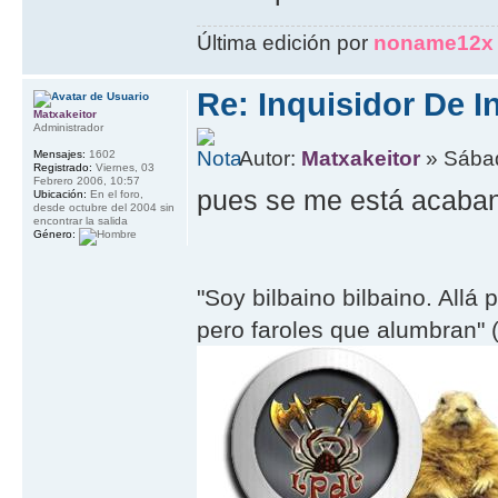
Última edición por
noname12x
Re: Inquisidor De I
Matxakeitor
Administrador
Autor:
Matxakeitor
» Sábad
Mensajes:
1602
Registrado:
Viernes, 03
Febrero 2006, 10:57
pues se me está acaband
Ubicación:
En el foro,
desde octubre del 2004 sin
encontrar la salida
Género:
"Soy bilbaino bilbaino. Allá 
pero faroles que alumbran" (