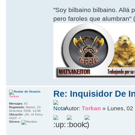
"Soy bilbaino bilbaino. Allá 
pero faroles que alumbran" (
Re: Inquisidor De I
Torkan
Mensajes:
92
Autor:
Torkan
» Lunes, 02
Registrado:
Martes, 23
Diciembre 2008, 14:08
Ubicación:
¡Ah, si! Estoy
AQUÍ -->
Género: