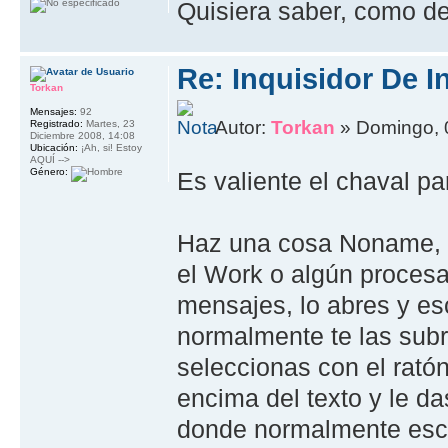
Quisiera saber, como dev
Re: Inquisidor De I
Torkan
Mensajes:
92
Autor:
Torkan
» Domingo, 
Registrado:
Martes, 23
Diciembre 2008, 14:08
Ubicación:
¡Ah, si! Estoy
AQUÍ -->
Género:
Es valiente el chaval 
Haz una cosa Noname, e
el Work o algún procesa
mensajes, lo abres y escr
normalmente te las subr
seleccionas con el ratón
encima del texto y le da
donde normalmente escri