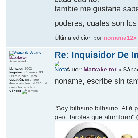
tambie me gustaria sabe
poderes, cuales son los
Última edición por
noname12x
Re: Inquisidor De I
Matxakeitor
Administrador
Autor:
Matxakeitor
» Sábad
Mensajes:
1602
Registrado:
Viernes, 03
Febrero 2006, 10:57
noname, escribe sin tant
Ubicación:
En el foro,
desde octubre del 2004 sin
encontrar la salida
Género:
"Soy bilbaino bilbaino. Allá 
pero faroles que alumbran" (