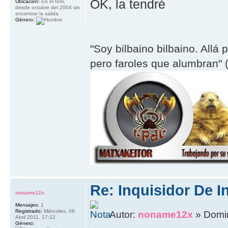
OK, la tendré
Ubicación:
En el foro,
desde octubre del 2004 sin
encontrar la salida
Género:
"Soy bilbaino bilbaino. Allá 
pero faroles que alumbran" (
Re: Inquisidor De I
noname12x
Mensajes:
1
Registrado:
Miércoles, 06
Autor:
noname12x
» Domin
Abril 2011, 17:12
Género: