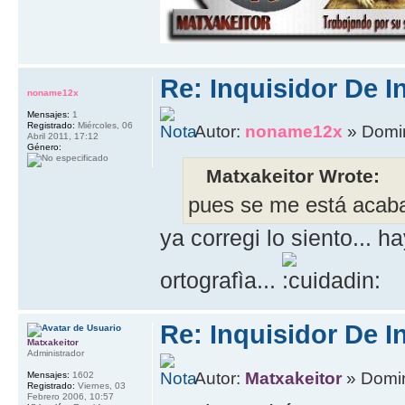
Re: Inquisidor De I
noname12x
Mensajes:
1
Registrado:
Miércoles, 06
Autor:
noname12x
» Domin
Abril 2011, 17:12
Género:
Matxakeitor Wrote:
pues se me está acaba
ya corregi lo siento... 
ortografìa...
Re: Inquisidor De I
Matxakeitor
Administrador
Autor:
Matxakeitor
» Domin
Mensajes:
1602
Registrado:
Viernes, 03
Febrero 2006, 10:57