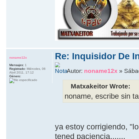
Re: Inquisidor De I
noname12x
Mensajes:
1
Registrado:
Miércoles, 06
Autor:
noname12x
» Sábad
Abril 2011, 17:12
Género:
Matxakeitor Wrote:
noname, escribe sin tan
ya estoy corrigiendo, "lo
tened paciencia.......