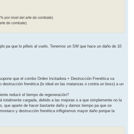
5% por nivel del arte de combate).
arte de combate).
mplo pa que lo pilleis al vuelo. Tenemos un SW que hace un daño de 10
se supone que el combo Orden Incitadora + Destrucción Frenética va
o destrucción frenética (lo ideal en las matanzas o contra un boss) a un
ente reducir el tiempo de regeneración?
tá totalmente cargada, debido a las mejoras o a que simplemente no la
 que aparte de hacer bastante daño y darnos tiempo pa que se
oniaco y destrucción frenética infligiremos mayor daño porque la