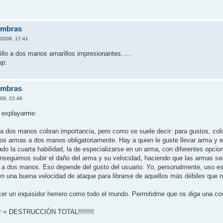
ombras
 2009, 17:41
llo a dos manos amarillos impresionantes.....
ombras
009, 22:46
 explayarme:
a dos manos cobran importancia, pero como se suele decir: para gustos, col
s armas a dos manos obligatoriamente. Hay a quien le guste llevar arma y es
do la cuarta habilidad, la de especializarse en un arma, con diferentes opci
conseguimos subir el daño del arma y su velocidad, haciendo que las armas
a dos manos. Eso depende del gusto del usuario. Yo, personalmente, uso e
en una buena velocidad de ataque para librarse de aquellos más débiles que
er un inquisidor herrero como todo el mundo. Permitidme que os diga una co
dor = DESTRUCCIÓN TOTAL!!!!!!!!