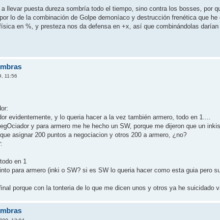
a llevar puesta dureza sombría todo el tiempo, sino contra los bosses, por
 por lo de la combinación de Golpe demoníaco y destrucción frenética que he 
 física en %, y presteza nos da defensa en +x, así que combinándolas darían
ombras
, 11:56
or:
or evidentemente, y lo queria hacer a la vez también armero, todo en 1....
gOciador y para armero me he hecho un SW, porque me dijeron que un inkisido
 que asignar 200 puntos a negociacion y otros 200 a armero, ¿no?
:
 todo en 1
stinto para armero (inki o SW? si es SW lo queria hacer como esta guia pero s
final porque con la tonteria de lo que me dicen unos y otros ya he suicidad
ombras