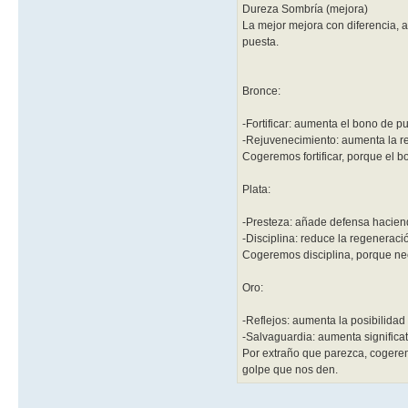
Dureza Sombría (mejora)
La mejor mejora con diferencia, 
puesta.
Bronce:
-Fortificar: aumenta el bono de p
-Rejuvenecimiento: aumenta la re
Cogeremos fortificar, porque el 
Plata:
-Presteza: añade defensa haciendo
-Disciplina: reduce la regeneraci
Cogeremos disciplina, porque nec
Oro:
-Reflejos: aumenta la posibilidad
-Salvaguardia: aumenta significat
Por extraño que parezca, cogere
golpe que nos den.