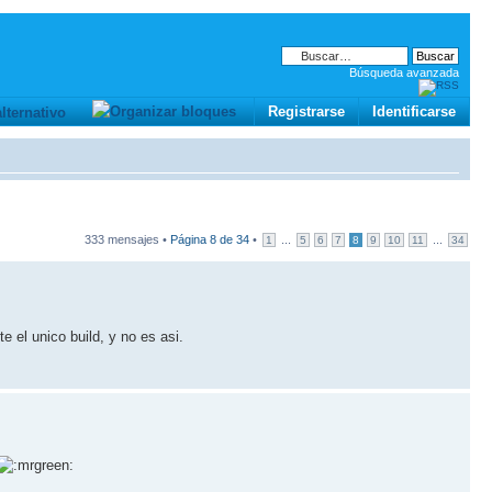
Búsqueda avanzada
Registrarse
Identificarse
333 mensajes •
Página
8
de
34
•
...
...
1
5
6
7
8
9
10
11
34
e el unico build, y no es asi.