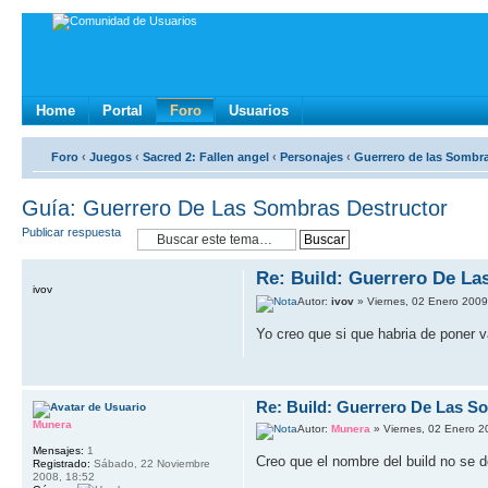
Home
Portal
Foro
Usuarios
Foro
‹
Juegos
‹
Sacred 2: Fallen angel
‹
Personajes
‹
Guerrero de las Sombr
Guía: Guerrero De Las Sombras Destructor
Publicar respuesta
Re: Build: Guerrero De L
ivov
Autor:
ivov
» Viernes, 02 Enero 2009
Yo creo que si que habria de poner v
Re: Build: Guerrero De Las S
Munera
Autor:
Munera
» Viernes, 02 Enero 2
Mensajes:
1
Creo que el nombre del build no se d
Registrado:
Sábado, 22 Noviembre
2008, 18:52