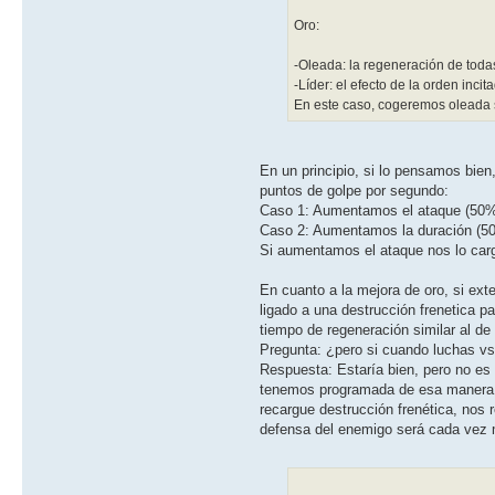
Oro:
-Oleada: la regeneración de todas
-Líder: el efecto de la orden inc
En este caso, cogeremos oleada s
En un principio, si lo pensamos bien
puntos de golpe por segundo:
Caso 1: Aumentamos el ataque (50%)
Caso 2: Aumentamos la duración (50
Si aumentamos el ataque nos lo ca
En cuanto a la mejora de oro, si ext
ligado a una destrucción frenetica p
tiempo de regeneración similar al d
Pregunta: ¿pero si cuando luchas vs
Respuesta: Estaría bien, pero no es
tenemos programada de esa manera, 
recargue destrucción frenética, nos
defensa del enemigo será cada vez 