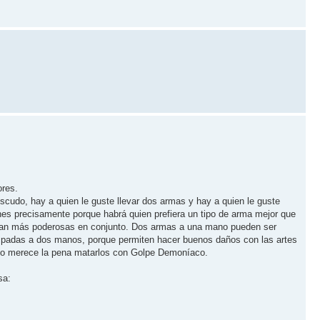
ores.
cudo, hay a quien le guste llevar dos armas y hay a quien le guste
ones precisamente porque habrá quien prefiera un tipo de arma mejor que
 sean más poderosas en conjunto. Dos armas a una mano pueden ser
spadas a dos manos, porque permiten hacer buenos daños con las artes
 no merece la pena matarlos con Golpe Demoníaco.
sa: