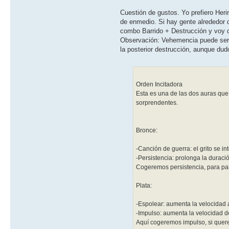
Cuestión de gustos. Yo prefiero Heri
de enmedio. Si hay gente alrededor d
combo Barrido + Destrucción y voy d
Observación: Vehemencia puede ser ú
la posterior destrucción, aunque du
Orden Incitadora
Esta es una de las dos auras que
sorprendentes.
Bronce:
-Canción de guerra: el grito se i
-Persistencia: prolonga la duraci
Cogeremos persistencia, para pali
Plata:
-Espolear: aumenta la velocidad a
-Impulso: aumenta la velocidad d
Aquí cogeremos impulso, si quer