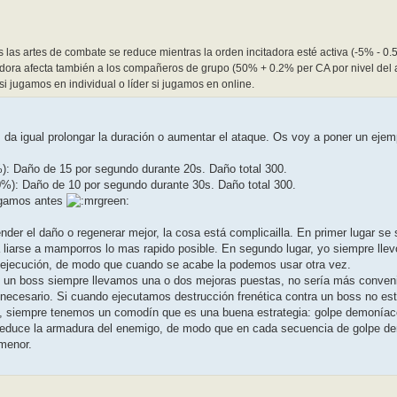
 las artes de combate se reduce mientras la orden incitadora esté activa (-5% - 0.
itadora afecta también a los compañeros de grupo (50% + 0.2% per CA por nivel del 
i jugamos en individual o líder si jugamos en online.
, da igual prolongar la duración o aumentar el ataque. Os voy a poner un eje
: Daño de 15 por segundo durante 20s. Daño total 300.
%): Daño de 10 por segundo durante 30s. Daño total 300.
rgamos antes
ender el daño o regenerar mejor, la cosa está complicailla. En primer lugar 
a liarse a mamporros lo mas rapido posible. En segundo lugar, yo siempre llev
e ejecución, de modo que cuando se acabe la podemos usar otra vez.
 un boss siempre llevamos una o dos mejoras puestas, no sería más conveni
 necesario. Si cuando ejecutamos destrucción frenética contra un boss no es
siempre tenemos un comodín que es una buena estrategia: golpe demoníaco,
 reduce la armadura del enemigo, de modo que en cada secuencia de golpe dem
menor.