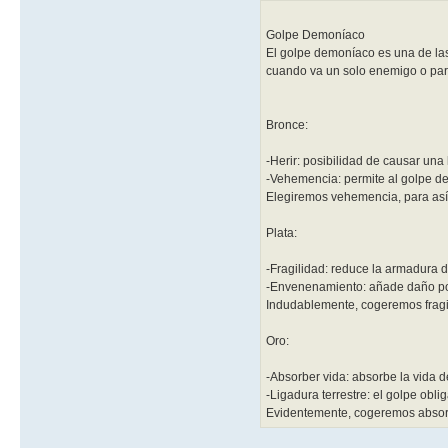
Golpe Demoníaco
El golpe demoníaco es una de las
cuando va un solo enemigo o para
Bronce:
-Herir: posibilidad de causar una
-Vehemencia: permite al golpe d
Elegiremos vehemencia, para así 
Plata:
-Fragilidad: reduce la armadura 
-Envenenamiento: añade daño por
Indudablemente, cogeremos fragil
Oro:
-Absorber vida: absorbe la vida 
-Ligadura terrestre: el golpe obli
Evidentemente, cogeremos absorb