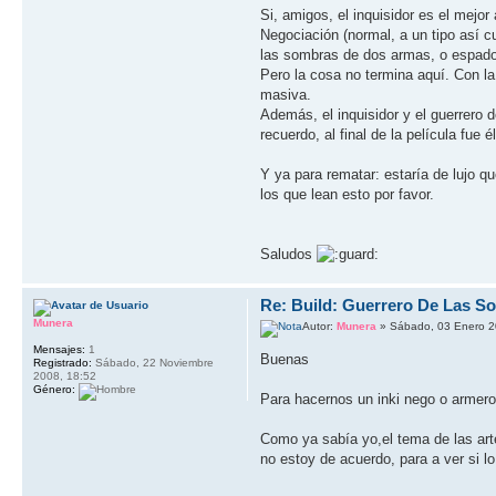
Si, amigos, el inquisidor es el mejo
Negociación (normal, a un tipo así c
las sombras de dos armas, o espado
Pero la cosa no termina aquí. Con l
masiva.
Además, el inquisidor y el guerrero 
recuerdo, al final de la película fue 
Y ya para rematar: estaría de lujo 
los que lean esto por favor.
Saludos
Re: Build: Guerrero De Las S
Munera
Autor:
Munera
» Sábado, 03 Enero 2
Mensajes:
1
Buenas
Registrado:
Sábado, 22 Noviembre
2008, 18:52
Género:
Para hacernos un inki nego o armero
Como ya sabía yo,el tema de las art
no estoy de acuerdo, para a ver si