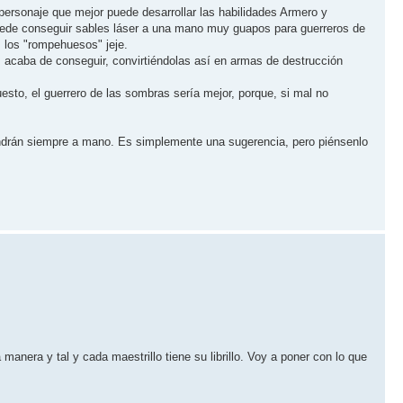
 personaje que mejor puede desarrollar las habilidades Armero y
 puede conseguir sables láser a una mano muy guapos para guerreros de
 los "rompehuesos" jeje.
s acaba de conseguir, convirtiéndolas así en armas de destrucción
esto, el guerrero de las sombras sería mejor, porque, si mal no
tendrán siempre a mano. Es simplemente una sugerencia, pero piénsenlo
nera y tal y cada maestrillo tiene su librillo. Voy a poner con lo que