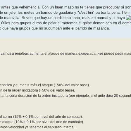
r antes que vehemencia. Con un buen mazo no te tienes que preocupar si son j
e un jefe, les metes un barrido de guadaña y "c'est fini" pa toa la peña. He
e maravilla. Si veo que hay un pardillo solitario, mazazo normal y al hoyo
tiles para grupos duros de pelar si metemos el golpe demoníaco en el combo a
do que haya grupos que no sucumban ante el barrido de mazanca.
 vamos a emplear, aumenta el ataque de manera exagerada, ¿se puede pedir más? E
ntensifica y aumenta más el ataque (+50% del valor base).
ón de la orden incitadora (+50% del valor base).
ar la corta duración de la orden incitadora (por ejemplo, si el grito dura 20 segun
l correr (15% + 0.1% por nivel del arte de combate).
e ataque (10% + 0.1% por nivel del arte de combate).
emos velocidad ya tenemos el sabueso infernal.