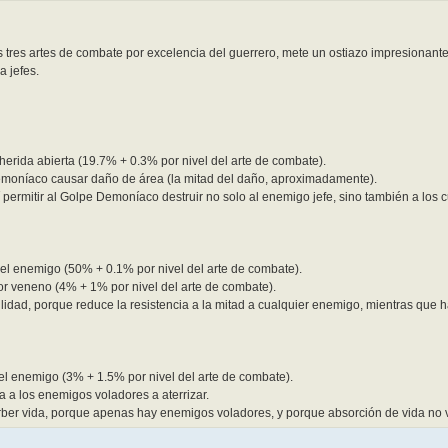
 tres artes de combate por excelencia del guerrero, mete un ostiazo impresionan
 jefes.
 herida abierta (19.7% + 0.3% por nivel del arte de combate).
emoníaco causar daño de área (la mitad del daño, aproximadamente).
permitir al Golpe Demoníaco destruir no solo al enemigo jefe, sino también a los 
del enemigo (50% + 0.1% por nivel del arte de combate).
 veneno (4% + 1% por nivel del arte de combate).
idad, porque reduce la resistencia a la mitad a cualquier enemigo, mientras que h
del enemigo (3% + 1.5% por nivel del arte de combate).
ga a los enemigos voladores a aterrizar.
er vida, porque apenas hay enemigos voladores, y porque absorción de vida no 