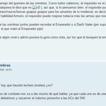
r amigo del guerrero de las sombras. Como todos sabemos, el inquisidor es el
ualquiera le dice que no
), así que, si lo pensamos bien, el inquisidor
nes/mazos/lanzas guapos guapos para los amantes de lo medieval, es decir,
a habilidad Armero, el inquisidor puede mejorar todavía más las armas que no
de las sombras juntos pueden recordar al Emperador y a Darth Vader (por supu
él el que mató al Emperador jeje)
que algún mod o admin pusiera la guía como nota, así los que la busquen la 
ombras
009, 10:51
 hay que hacerlo lechero (melee) ¿no?
es de combate nos va a dar mucho de qué hablar, ya que cada uno es de una ma
 lo debatimos y sacamos el máximo provecho a las ACs del SW: