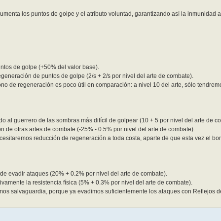
aumenta los puntos de golpe y el atributo voluntad, garantizando así la inmunidad
untos de golpe (+50% del valor base).
generación de puntos de golpe (2/s + 2/s por nivel del arte de combate).
bono de regeneración es poco útil en comparación: a nivel 10 del arte, sólo tendre
 al guerrero de las sombras más difícil de golpear (10 + 5 por nivel del arte de c
ón de otras artes de combate (-25% - 0.5% por nivel del arte de combate).
esitaremos reducción de regeneración a toda costa, aparte de que esta vez el bo
 de evadir ataques (20% + 0.2% por nivel del arte de combate).
ivamente la resistencia física (5% + 0.3% por nivel del arte de combate).
mos salvaguardia, porque ya evadimos suficientemente los ataques con Reflejos 