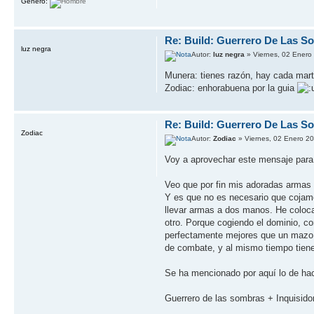
Género:
Re: Build: Guerrero De Las S
luz negra
Autor:
luz negra
» Viernes, 02 Enero
Munera: tienes razón, hay cada marti
Zodiac: enhorabuena por la guia
Re: Build: Guerrero De Las S
Zodiac
Autor:
Zodiac
» Viernes, 02 Enero 2
Voy a aprovechar este mensaje para
Veo que por fin mis adoradas armas 
Y es que no es necesario que cojamo
llevar armas a dos manos. He coloca
otro. Porque cogiendo el dominio, 
perfectamente mejores que un mazo 
de combate, y al mismo tiempo tien
Se ha mencionado por aquí lo de hac
Guerrero de las sombras + Inquisi