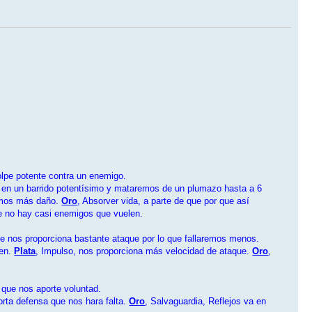
olpe potente contra un enemigo.
en un barrido potentísimo y mataremos de un plumazo hasta a 6
remos más daño.
Oro
, Absorver vida, a parte de que por que así
e no hay casi enemigos que vuelen.
 nos proporciona bastante ataque por lo que fallaremos menos.
den.
Plata
, Impulso, nos proporciona más velocidad de ataque.
Oro
,
que nos aporte voluntad.
orta defensa que nos hara falta.
Oro
, Salvaguardia, Reflejos va en