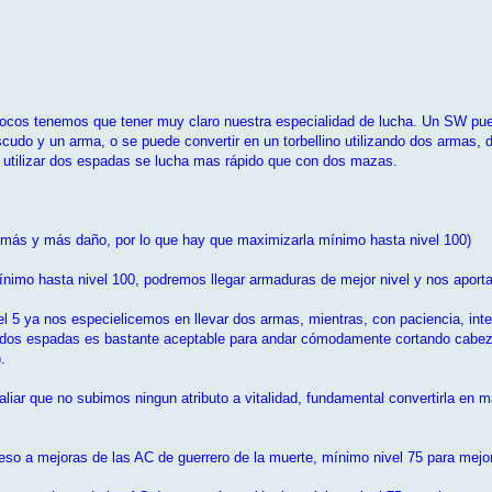
o locos tenemos que tener muy claro nuestra especialidad de lucha. Un SW p
udo y un arma, o se puede convertir en un torbellino utilizando dos armas,
 utilizar dos espadas se lucha mas rápido que con dos mazas.
 más y más daño, por lo que hay que maximizarla mínimo hasta nivel 100)
nimo hasta nivel 100, podremos llegar armaduras de mejor nivel y nos aporta 
ivel 5 ya nos especielicemos en llevar dos armas, mientras, con paciencia, 
 dos espadas es bastante aceptable para andar cómodamente cortando cabezas 
.
paliar que no subimos ningun atributo a vitalidad, fundamental convertirla en
eso a mejoras de las AC de guerrero de la muerte, mínimo nivel 75 para mejor