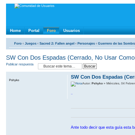
Home
Portal
Foro
Usuarios
Foro
‹
Juegos
‹
Sacred 2: Fallen angel
‹
Personajes
‹
Guerrero de las Sombr
SW Con Dos Espadas (Cerrado, No Usar Como
Publicar respuesta
SW Con Dos Espadas (Cer
Pshyko
Autor:
Pshyko
» Miércoles, 04 Febre
[/size]
Ante todo decir que esta guía esta 