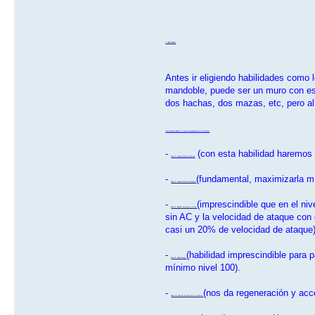
2- HABILIDADES:
Antes ir eligiendo habilidades com
mandoble, puede ser un muro con esc
dos hachas, dos mazas, etc, pero al
Lista de habilidades y el orden de aprendizaje de las mismas.
-
(con esta habilidad haremos
Nivel 2: Conocimiento de Tácticas
-
(fundamental, maximizarla mí
Nivel 3: Conocimiento de Armadura
-
(imprescindible que en el n
Nivel 5: Blandir dos armas a la vez
sin AC y la velocidad de ataque con
casi un 20% de velocidad de ataque)
-
(habilidad imprescindible para 
Nivel 8: Constitución
mínimo nivel 100).
-
(nos da regeneración y acc
Nivel 12: Dominio de Guerrero de la Muerte