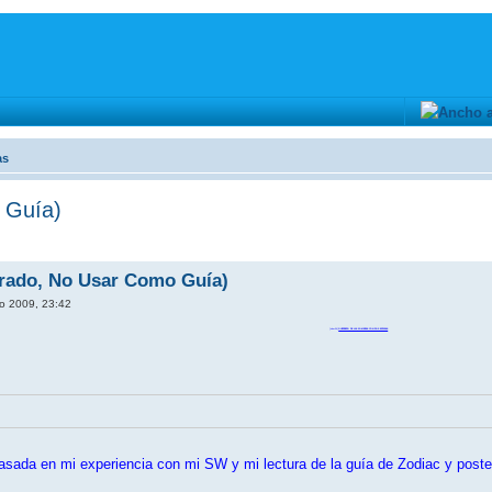
as
 Guía)
rado, No Usar Como Guía)
ro 2009, 23:42
[size=24]
GUERRERO DE LAS SOMBRAS CON DOS ESPADAS
basada en mi experiencia con mi SW y mi lectura de la guía de Zodiac y poste