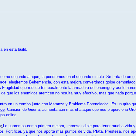
a en esta build.
 como segundo ataque, la pondremos en el segundo circulo. Se trata de un g
nce
, elegiremos Behemencia, con esta mejora convertimos golpe demoniaco 
s Fragilidad que reduce temporalmente la armadura del enemigo y asi le ha
 de que los enemigos aterricen no resulta muy efectivo, mas que nada porqu
tro en un combo junto con Matanza y Emblema Potenciador . Es un grito que
nce
, Canción de Guerra, aumenta aun mas el ataque que nos proporciona Or
gas online.
):
La usaremos como primera mejora, imprescindible para tener mucha vida y 
ce
, Fortificar, ya que nos aporta mas puntos de vida.
Plata
, Presteza, nos ap