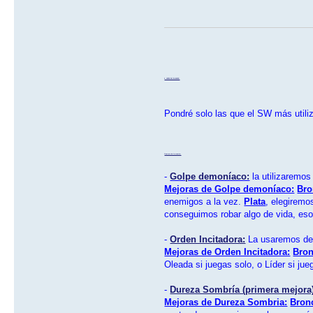
3- ARTES DE COMBATE:
Pondré solo las que el SW más utiliz
Guerrero de la muerte:
-
Golpe demoníaco:
la utilizaremos
Mejoras de Golpe demoníaco:
Bro
enemigos a la vez.
Plata
, elegiremo
conseguimos robar algo de vida, eso
-
Orden Incitadora:
La usaremos den
Mejoras de Orden Incitadora:
Bro
Oleada si juegas solo, o Líder si jue
-
Dureza Sombría (primera mejora
Mejoras de Dureza Sombria:
Bron