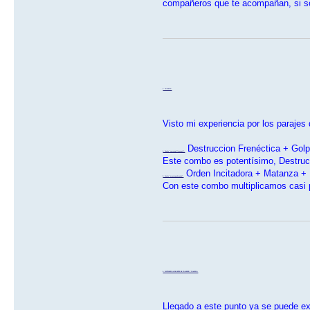
compañeros que te acompañan, si son
4- COMBOS:
Visto mi experiencia por los paraje
Destruccion Frenéctica + Gol
1- Combo "comotepilletemato":
Este combo es potentísimo, Destrucc
Orden Incitadora + Matanza +
2- Combo "meestoycabreando":
Con este combo multiplicamos casi p
5- DISTRIBUCION DE ARTES DE COMBATE Y COMBOS:
Llegado a este punto ya se puede ex