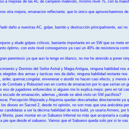
eso a mejoras de las AC de campeón malévolo, mínimo nivel 75, con la maest
remos otra mejora, emanacion reflectante, que lo único que aprovecharem
añadir daño a nuestras AC, golpe, barrido y destrucción principalmente, asi
onjuros y elude golpes críticos, bastante importante en un SW que se mete en 
nto óptimo, con este nivel conseguimos ya casi un 40% de resistencia contra
gran parentesis ya que aun la tengo en blanco, no me he atrevido a poner nin
imiento y Dominio del Señor Astral y Magia Antigua, ninguna habilidad nos 
elegidos dos armas y tacticas nos da daño, ninguna habilidad restante nos 
 arder, quemar,congelar, envenenar o aturdir no hacen casi efecto, y menos e
s de Combate y Robusted van en contra de emanacion por lo que serían un gr
s eso de jugadores enfurecidos si alguien me lo explica mejor, pero en tal 
ro escudo de emanación, ademas ¿donde se abrá visto un SW pacifista?
zar, Percepción Mejorada y Alquimia quedan descartadas directamente ya que
 los dioses en Sacred 2, desde mi opinión, no son mas que una anécdota pero
s candidatas a ser la décima habilidad de esta build, yo usaría Armero, por lo
, y Monta, pues montar en un Sabueso Infernal no más que acojonaría a cualqui
 a pie que desde el sabueso. Vamos que el Sabueso queda solo por si te vas a