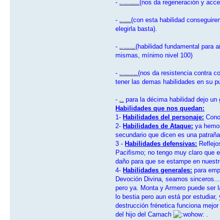
-
(nos da regeneración y acc
Nivel 18: Dominio de Campeón Malévolo
-
(con esta habilidad consegui
Nivel 25: Concentración
elegirla basta).
-
(habilidad fundamental para 
Nivel 35: Disciplina de Combate
mismas, mínimo nivel 100)
-
(nos da resistencia contra c
Nivel 50: Resistencia contra conjuros
tener las demas habilidades en su pu
-
para la décima habilidad dejo un 
Nivel 65:
Habilidades que nos quedan:
1-
Habilidades del personaje:
Conoc
2-
Habilidades de Ataque:
ya hemos 
secundario que dicen es una patraña,
3 -
Habilidades defensivas:
Reflejo
Pacifismo; no tengo muy claro que e
daño para que se estampe en nuest
4-
Habilidades generales:
para empe
Devoción Divina, seamos sinceros...
pero ya. Monta y Armero puede ser la
lo bestia pero aun está por estudiar
destrucción frénetica funciona mejor
del hijo del Carnach
.