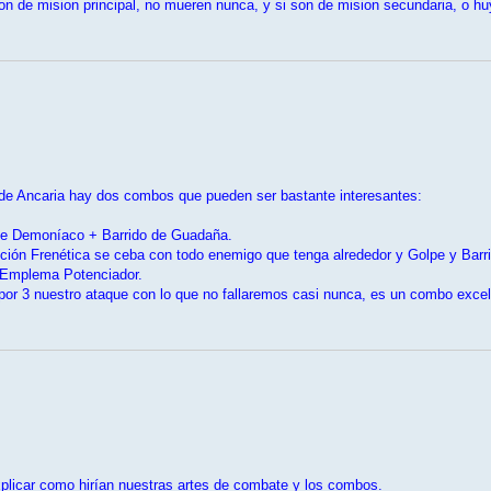
 de mision principal, no mueren nunca, y si son de mision secundaria, o huye
s de Ancaria hay dos combos que pueden ser bastante interesantes:
pe Demoníaco + Barrido de Guadaña.
ión Frenética se ceba con todo enemigo que tenga alrededor y Golpe y Barr
 Emplema Potenciador.
or 3 nuestro ataque con lo que no fallaremos casi nunca, es un combo excele
plicar como hirían nuestras artes de combate y los combos.