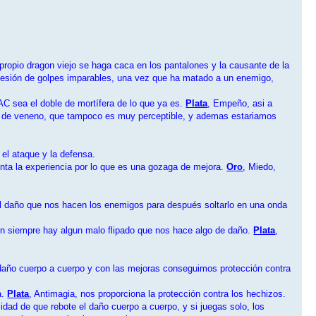
 propio dragon viejo se haga caca en los pantalones y la causante de la
sucesión de golpes imparables, una vez que ha matado a un enemigo,
AC sea el doble de mortífera de lo que ya es.
Plata
, Empeño, asi a
ño de veneno, que tampoco es muy perceptible, y ademas estariamos
el ataque y la defensa.
enta la experiencia por lo que es una gozaga de mejora.
Oro
, Miedo,
l daño que nos hacen los enemigos para después soltarlo en una onda
n siempre hay algun malo flipado que nos hace algo de daño.
Plata
,
año cuerpo a cuerpo y con las mejoras conseguimos protección contra
a.
Plata
, Antimagia, nos proporciona la protección contra los hechizos.
lidad de que rebote el daño cuerpo a cuerpo, y si juegas solo, los