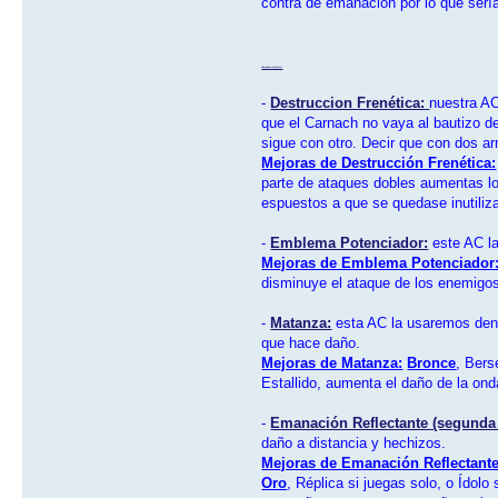
contra de emanacion por lo que sería
Campeón malévolo:
-
Destruccion Frenética:
nuestra AC
que el Carnach no vaya al bautizo d
sigue con otro. Decir que con dos 
Mejoras de Destrucción Frenética:
parte de ataques dobles aumentas lo
espuestos a que se quedase inutiliz
-
Emblema Potenciador:
este AC la
Mejoras de Emblema Potenciador
disminuye el ataque de los enemigo
-
Matanza:
esta AC la usaremos dent
que hace daño.
Mejoras de Matanza:
Bronce
, Bers
Estallido, aumenta el daño de la on
-
Emanación Reflectante (segunda
daño a distancia y hechizos.
Mejoras de Emanación Reflectante
Oro
, Réplica si juegas solo, o Ídolo