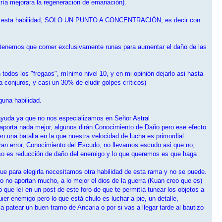
ría mejorara la regeneración de emanación).
os de esta habilidad, SOLO UN PUNTO A CONCENTRACIÓN, es decir con
 no tenemos que comer exclusivamente runas para aumentar el daño de las
todos los "fregaos", mínimo nivel 10, y en mi opinión dejarlo asi hasta
 conjuros, y casi un 30% de eludir golpes críticos)
guna habilidad.
ayuda ya que no nos especializamos en Señor Astral
aporta nada mejor, algunos dirán Conocimiento de Daño pero ese efecto
n una batalla en la que nuestra velocidad de lucha es primordial.
an error, Conocimiento del Escudo, no llevamos escudo asi que no,
caso es reducción de daño del enemigo y lo que queremos es que haga
 para elegirla necesitamos otra habilidad de esta rama y no se puede.
 no aportan mucho, a lo mejor el dios de la guerra (Kuan creo que es)
 que leí en un post de este foro de que te permitía tunear los objetos a
er enemigo pero lo que está chulo es luchar a pie, un detalle,
 patear un buen tramo de Ancaria o por si vas a llegar tarde al bautizo