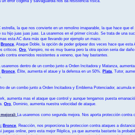
 un error cogerla y salvaguardia nos da resistencia física.
 estrella, la que nos convierte en un remolino imaparable, la que hace que el
e su hijo juas juas juas. La usaremos en el primer círculo. Se trata de una 
armas esta AC dura más que llevando por ejemplo un mazo.
Bronce
, Ataque Doble, la opción de poder golpear dos veces hace que esta 
s críticos.
Oro
, Vampiro, no es muy buena pero la otra opcion seria dar da
ado contra enemidos resistentes a veneno, que hay bastantes.
 usaremos dentro de un combo junto a Orden Incitadora y Matanza, aumenta 
:
Bronce
, Élite, aumenta el ataue y la defensa en un 50%.
Plata
, Tutor, aum
s.
ro de un combo junto a Orden Incitadora y Emblema Potenciador, acumula e
erk, aumenta mas el ataque que control y aunque tengamos puesta emanació
da.
Oro
, Dominio, aumenta nuestra velocidad de ataque.
 mejora):
La usaremos como segunda mejora. Nos aporta protección contra d
:
Bronce
, Reacción, nos proporciona la proteccion contra ataques a distanci
 si juegas online, pero esta mejor Réplica, ya que aumenta bastante la probabi