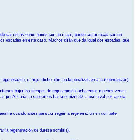
uede dar ostias como panes con un mazo, puede cortar rocas con un
 dos espadas en este caso. Muchos dirán que da igual dos espadas, que
regeneración, o mejor dicho, elimina la penalización a la regeneración)
intentamos bajar los tiempos de regeneración lucharemos muchas veces
por Ancaria, la subiremos hasta el nivel 30, a ese nivel nos aporta
 maestria cuando antes para conseguir la regeneracion en combate,
ar la regeneración de dureza sombria).