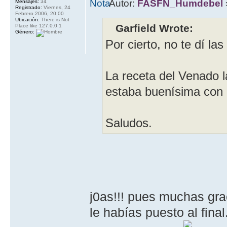
Autor:
FASFN_Humdebel
Mensajes:
34
Registrado:
Viernes, 24
Febrero 2006, 20:00
Ubicación:
There is Not
Garfield Wrote:
Place like 127.0.0.1
Género:
Por cierto, no te dí la
La receta del Venado 
estaba buenísima con 
Saludos.
j0as!!! pues muchas gr
le habías puesto al fina