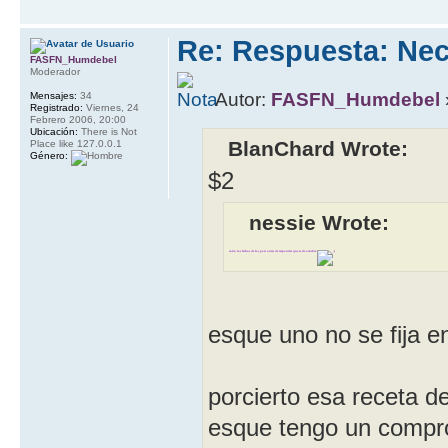
Re: Respuesta: Nec
FASFN_Humdebel
Moderador
Autor:
FASFN_Humdebel
Mensajes:
34
Registrado:
Viernes, 24
Febrero 2006, 20:00
Ubicación:
There is Not
BlanChard Wrote:
Place like 127.0.0.1
Género:
$2
nessie Wrote:
mira las fechas de los post antes de responder que es de octubre
esque uno no se fija 
porcierto esa receta de
esque tengo un compro