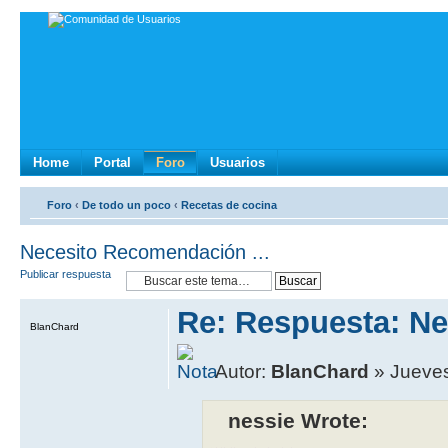
Home
Portal
Foro
Usuarios
Foro
‹
De todo un poco
‹
Recetas de cocina
Necesito Recomendación ...
Publicar respuesta
Re: Respuesta: Ne
BlanChard
Autor:
BlanChard
» Jueves
nessie Wrote: