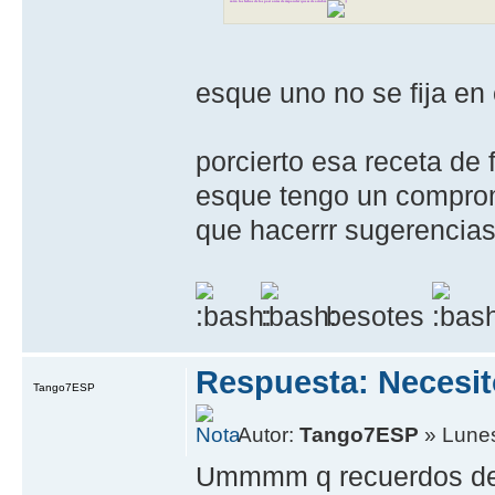
mira las fechas de los post antes de responder que es de octubre
esque uno no se fija e
porcierto esa receta de 
esque tengo un comprom
que hacerrr sugerencia
besotes
Respuesta: Necesit
Tango7ESP
Autor:
Tango7ESP
» Lunes
Ummmm q recuerdos de c