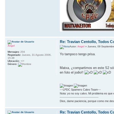
Re: Travian Centollo, Todos C
Angel
Autor:
Angel
» Jueves, 09 Septiembr
Mensajes:
204
Yo tampoco tengo prisa.
Registrado:
Jueves, 31 Agosto 2006,
15:48
Ubicación:
+/+
Género:
Matxa, ¿compartimos en este S2 sólo
en foto el jodio!!
---LPDC Spamers Calvo Team---
Nota: yo no soy calvo. Mi problema es que 
--------------------------------------
Dios, dame paciencia, porque como me des fu
Re: Travian Centollo, Todos C