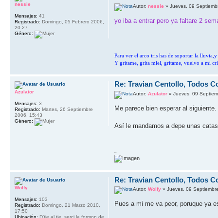
nessie
Autor:
nessie
» Jueves, 09 Septiemb
Mensajes:
41
yo iba a entrar pero ya faltare 2 se
Registrado:
Domingo, 05 Febrero 2006,
20:27
Género:
Para ver el arco iris has de soportar la lluvia
Y grítame, grita miel, grítame, vuelvo a mi cri
Re: Travian Centollo, Todos C
Azulator
Autor:
Azulator
» Jueves, 09 Septiem
Mensajes:
3
Me parece bien esperar al siguiente.
Registrado:
Martes, 26 Septiembre
2006, 15:43
Género:
Así le mandamos a depe unas catas 
Maruchi
Re: Travian Centollo, Todos C
Wolfy
Autor:
Wolfy
» Jueves, 09 Septiembr
Mensajes:
103
Pues a mi me va peor, poruque ya est
Registrado:
Domingo, 21 Marzo 2010,
17:50
Ubicación:
D'tie al tie, serci la formon de