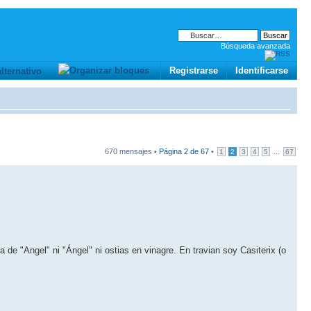
Búsqueda avanzada
Registrarse
Identificarse
670 mensajes •
Página
2
de
67
•
...
1
2
3
4
5
67
e "Angel" ni "Ángel" ni ostias en vinagre. En travian soy Casiterix (o