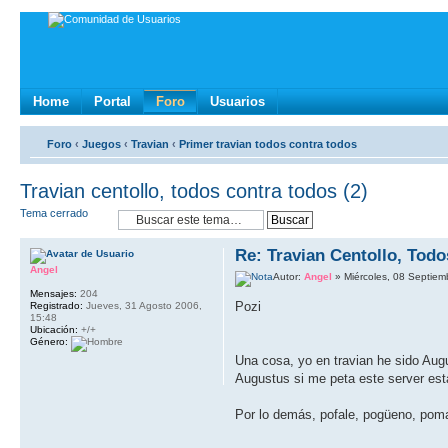
Home
Portal
Foro
Usuarios
Foro
‹
Juegos
‹
Travian
‹
Primer travian todos contra todos
Travian centollo, todos contra todos (2)
Tema cerrado
Re: Travian Centollo, Tod
Angel
Autor:
Angel
» Miércoles, 08 Septiem
Mensajes:
204
Pozi
Registrado:
Jueves, 31 Agosto 2006,
15:48
Ubicación:
+/+
Género:
Una cosa, yo en travian he sido Aug
Augustus si me peta este server est
Por lo demás, pofale, pogüeno, poma