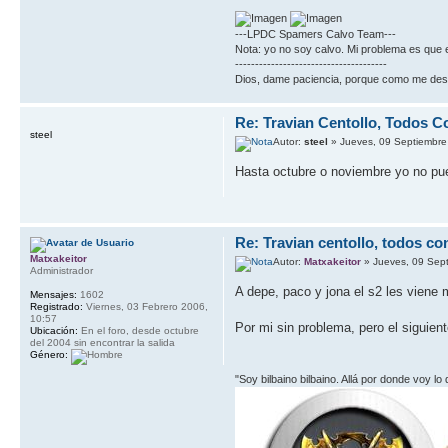
---LPDC Spamers Calvo Team---
Nota: yo no soy calvo. Mi problema es que 
--------------------------------------
Dios, dame paciencia, porque como me des fu
Re: Travian Centollo, Todos C
steel
Autor:
steel
» Jueves, 09 Septiembre
Hasta octubre o noviembre yo no pu
Re: Travian centollo, todos co
Matxakeitor
Autor:
Matxakeitor
» Jueves, 09 Sep
Administrador
A depe, paco y jona el s2 les viene 
Mensajes:
1602
Registrado:
Viernes, 03 Febrero 2006,
10:57
Por mi sin problema, pero el siguien
Ubicación:
En el foro, desde octubre
del 2004 sin encontrar la salida
Género:
"Soy bilbaino bilbaino. Allá por donde voy lo