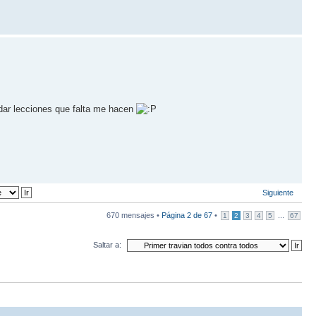
dar lecciones que falta me hacen
Siguiente
670 mensajes •
Página
2
de
67
•
...
1
2
3
4
5
67
Saltar a: