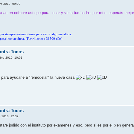
re 2010, 09:20
manas en octubre asi que para llegar y verla tumbada.. por mi si esperais mejo
,y yo siempre torturándome para ver si algo me alivia.
pta,el tic tac dicta. (Flowkloricos-36500 días)
ontra Todos
bre 2010, 10:01
para ayudarle a "remodelar" la nueva casa
ontra Todos
e 2010, 12:37
are jodido con el instituto por examenes y eso, pero si es por el bien genera