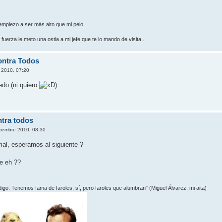
empiezo a ser más alto que mi pelo
erza le meto una ostia a mi jefe que te lo mando de visita...
ontra Todos
 2010, 07:20
edo (ni quiero
)
ntra todos
tiembre 2010, 08:30
mal, esperamos al siguiente ?
te eh ??
 digo. Tenemos fama de faroles, sí­, pero faroles que alumbran" (Miguel Álvarez, mi aita)