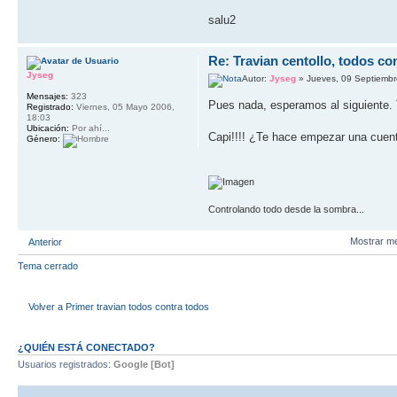
salu2
Re: Travian centollo, todos co
Jyseg
Autor:
Jyseg
» Jueves, 09 Septiembr
Mensajes:
323
Pues nada, esperamos al siguiente. T
Registrado:
Viernes, 05 Mayo 2006,
18:03
Ubicación:
Por ahí...
Capi!!!! ¿Te hace empezar una cuen
Género:
Controlando todo desde la sombra...
Mostrar m
Anterior
Tema cerrado
Volver a Primer travian todos contra todos
¿QUIÉN ESTÁ CONECTADO?
Usuarios registrados:
Google [Bot]