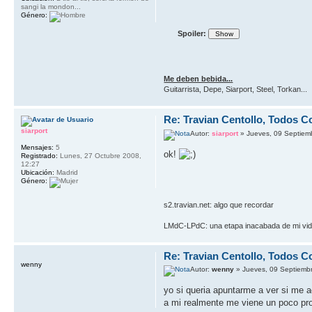
sangi la mondon...
Género:
Spoiler:
Me deben bebida...
Guitarrista, Depe, Siarport, Steel, Torkan...
Re: Travian Centollo, Todos C
siarport
Autor:
siarport
» Jueves, 09 Septiem
Mensajes:
5
ok!
Registrado:
Lunes, 27 Octubre 2008,
12:27
Ubicación:
Madrid
Género:
s2.travian.net: algo que recordar
LMdC-LPdC: una etapa inacabada de mi vi
Re: Travian Centollo, Todos C
wenny
Autor:
wenny
» Jueves, 09 Septiemb
yo si queria apuntarme a ver si me a
a mi realmente me viene un poco pron