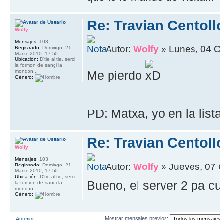
Re: Travian Centol
Wolfy
Mensajes:
103
Autor:
Wolfy
» Lunes, 04 O
Registrado:
Domingo, 21
Marzo 2010, 17:50
Ubicación:
D'tie al tie, serci
la formon de sangi la
mondon...
Me pierdo
Género:
PD: Matxa, yo en la lis
Re: Travian Centol
Wolfy
Mensajes:
103
Autor:
Wolfy
» Jueves, 07 
Registrado:
Domingo, 21
Marzo 2010, 17:50
Ubicación:
D'tie al tie, serci
Bueno, el server 2 pa 
la formon de sangi la
mondon...
Género:
Mostrar mensajes previos:
Anterior