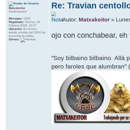
Re: Travian centoll
Matxakeitor
Administrador
Autor:
Matxakeitor
» Lunes
Mensajes:
1602
Registrado:
Viernes, 03
Febrero 2006, 10:57
Ubicación:
En el foro,
desde octubre del 2004 sin
ojo con conchabear, eh
encontrar la salida
Género:
"Soy bilbaino bilbaino. Allá 
pero faroles que alumbran" (