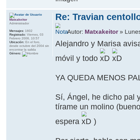
Re: Travian centoll
Matxakeitor
Administrador
Autor:
Matxakeitor
» Lunes
Mensajes:
1602
Registrado:
Viernes, 03
Febrero 2006, 10:57
Alejandro y Marisa avis
Ubicación:
En el foro,
desde octubre del 2004 sin
encontrar la salida
Género:
móvil y todo
YA QUEDA MENOS PAL
Sí, Ángel, he dicho pal 
tírame un molino (bueno,
espera
)