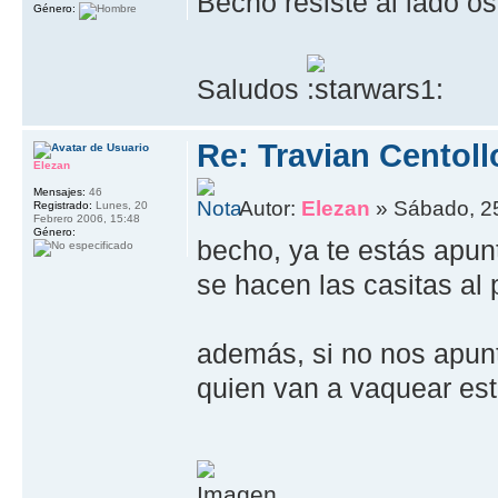
Becho resiste al lado 
Género:
Saludos
Re: Travian Centol
Elezan
Mensajes:
46
Autor:
Elezan
» Sábado, 25
Registrado:
Lunes, 20
Febrero 2006, 15:48
Género:
becho, ya te estás apu
se hacen las casitas al 
además, si no nos apunt
quien van a vaquear est