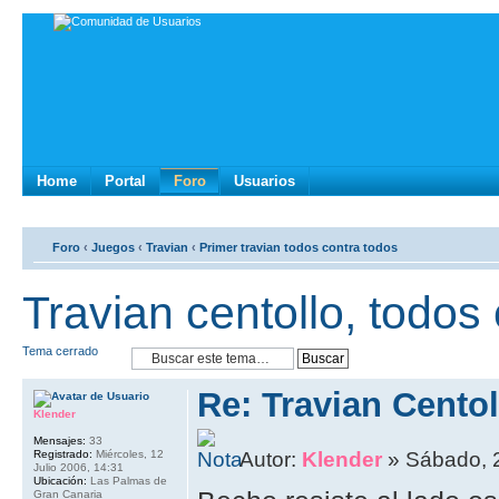
Home
Portal
Foro
Usuarios
Foro
‹
Juegos
‹
Travian
‹
Primer travian todos contra todos
Travian centollo, todos 
Tema cerrado
Re: Travian Cento
Klender
Mensajes:
33
Registrado:
Miércoles, 12
Autor:
Klender
» Sábado, 2
Julio 2006, 14:31
Ubicación:
Las Palmas de
Gran Canaria