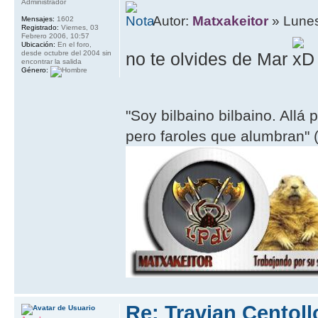
Administrador
Autor:
Matxakeitor
» Lunes
Mensajes:
1602
Registrado:
Viernes, 03
Febrero 2006, 10:57
Ubicación:
En el foro,
desde octubre del 2004 sin
no te olvides de Mar
encontrar la salida
Género:
"Soy bilbaino bilbaino. Allá 
pero faroles que alumbran" (
Re: Travian Centol