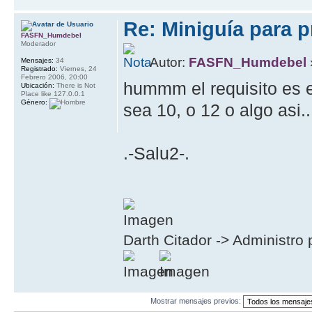
Re: Miniguía para p
FASFN_Humdebel
Moderador
Autor:
FASFN_Humdebel
Mensajes:
34
Registrado:
Viernes, 24
Febrero 2006, 20:00
hummm el requisito es el
Ubicación:
There is Not
Place like 127.0.0.1
Género:
sea 10, o 12 o algo asi..
.-Salu2-.
Darth Citador -> Administro 
Mostrar mensajes previos: