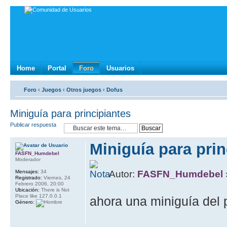
Home
Portal
Foro
Usuarios
Foro
‹
Juegos
‹
Otros juegos
‹
Dofus
Miniguía para principiantes
Publicar respuesta
Miniguía para prin
FASFN_Humdebel
Moderador
Mensajes:
34
Autor:
FASFN_Humdebel
Registrado:
Viernes, 24
Febrero 2006, 20:00
Ubicación:
There is Not
Place like 127.0.0.1
ahora una miniguía del p
Género: