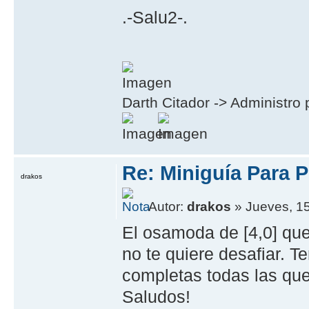
.-Salu2-.
Darth Citador -> Administro 
Re: Miniguía Para P
drakos
Autor:
drakos
» Jueves, 1
El osamoda de [4,0] que
no te quiere desafiar. T
completas todas las quest
Saludos!