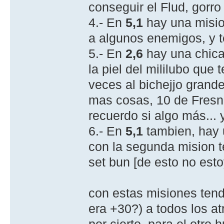
conseguir el Flud, gorro
4.- En
5,1
hay una misio
a algunos enemigos, y te
5.- En
2,6
hay una chica
la piel del mililubo que
veces al bichejjo grande
mas cosas, 10 de Fresno
recuerdo si algo más...
6.- En
5,1
tambien, hay u
con la segunda mision t
set bun [de esto no est
con estas misiones tend
era +30?) a todos los a
por cierto, para el otro 