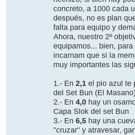
concreto, a 1000 cada un
después, no es plan qu
falta para equipo y demá
Ahora, nuestro 2º objeti
equipamos... bien, para
incarnam que si la memo
muy importantes las sigu
1.- En
2,1
el pio azul te 
del Set Bun (El Masano
2.- En
4,0
hay un osamod
Capa Slok del set Bun
3.- En
6,5
hay una cuev
"cruzar" y atravesar, g