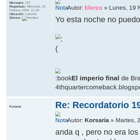
Mensajes:
167
Autor:
klorzo
» Lunes, 19 
Registrado:
Miércoles, 22
Febrero 2006, 21:30
Ubicación:
Latveria
Yo esta noche no puedo
Género:
El imperio final
de Br
4thquartercomeback.blogsp
Re: Recordatorio 1
Korsaria
Autor:
Korsaria
» Martes, 
anda q , pero no era los