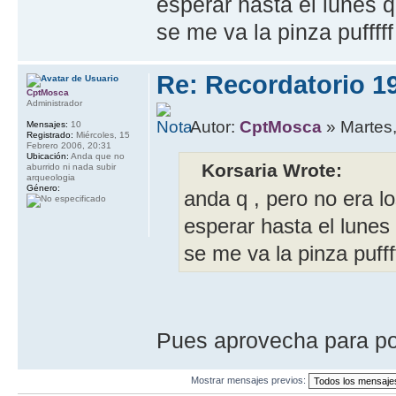
esperar hasta el lunes 
se me va la pinza pufffff
Re: Recordatorio 1
CptMosca
Administrador
Autor:
CptMosca
» Martes
Mensajes:
10
Registrado:
Miércoles, 15
Febrero 2006, 20:31
Ubicación:
Anda que no
Korsaria Wrote:
aburrido ni nada subir
arqueologia
Género:
anda q , pero no era lo
esperar hasta el lunes
se me va la pinza pufff
Pues aprovecha para pon
Mostrar mensajes previos: