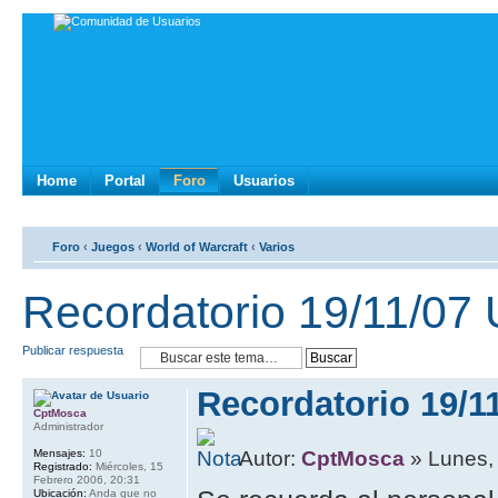
Home
Portal
Foro
Usuarios
Foro
‹
Juegos
‹
World of Warcraft
‹
Varios
Recordatorio 19/11/07
Publicar respuesta
Recordatorio 19/1
CptMosca
Administrador
Mensajes:
10
Autor:
CptMosca
» Lunes,
Registrado:
Miércoles, 15
Febrero 2006, 20:31
Ubicación:
Anda que no