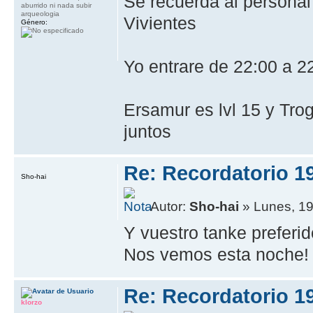
Se recuerda al personal
aburrido ni nada subir
arqueologia
Vivientes
Género:
Yo entrare de 22:00 a 2
Ersamur es lvl 15 y Tro
juntos
Re: Recordatorio 1
Sho-hai
Autor:
Sho-hai
» Lunes, 19
Y vuestro tanke preferid
Nos vemos esta noche!
Re: Recordatorio 1
klorzo