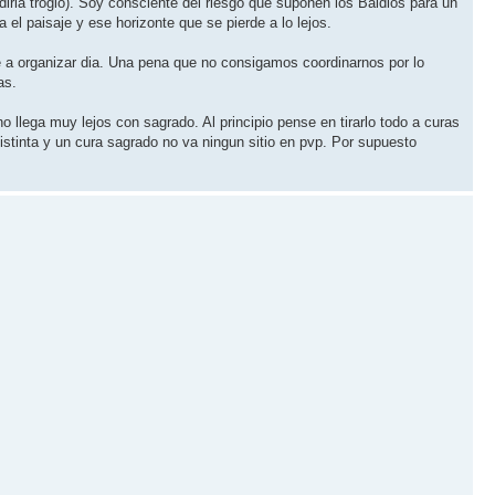
ria troglo). Soy consciente del riesgo que suponen los Baldios para un
l paisaje y ese horizonte que se pierde a lo lejos.
 a organizar dia. Una pena que no consigamos coordinarnos por lo
as.
lega muy lejos con sagrado. Al principio pense en tirarlo todo a curas
stinta y un cura sagrado no va ningun sitio en pvp. Por supuesto