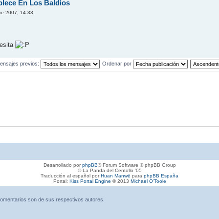
blece En Los Baldios
re 2007, 14:33
resita
ensajes previos:
Ordenar por
Desarrollado por
phpBB
® Forum Software © phpBB Group
© La Panda del Centollo '05
Traducción al español por
Huan Manwë
para
phpBB España
Portal:
Kiss Portal Engine
© 2013
Michael O'Toole
omentarios son de sus respectivos autores.