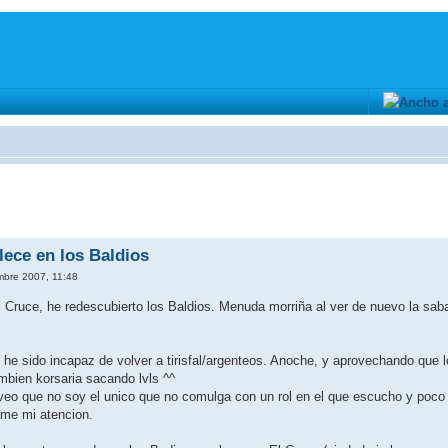
lece en los Baldios
mbre 2007, 11:48
 Cruce, he redescubierto los Baldios. Menuda morriña al ver de nuevo la saba
 he sido incapaz de volver a tirisfal/argenteos. Anoche, y aprovechando que l
ambien korsaria sacando lvls ^^
 veo que no soy el unico que no comulga con un rol en el que escucho y poc
ame mi atencion.