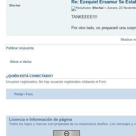
Re: Ezequiel Ersamur Se Esta
Sho-hai
Autor:
Sho-hai
» Jueves, 22 Noviemb
TANKEEEE!!!!
Por otro lado, os prepararé una sorp
Mostrar m
Publicar respuesta
Volver a Varios
¿QUIÉN ESTÁ CONECTADO?
Usuarios registrados: No hay usuarios registrados visitando el Foro
Portal
•
Foro
Licencia e Información de página
Todos los logos y marcas son propiedad de su respectivos dueños. Los mensajes y c