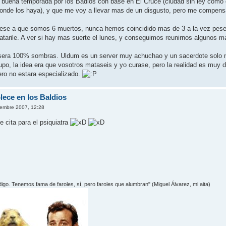
buena temporada por los Badios con base en El Cruce (ciudad sin ley como di
onde los haya), y que me voy a llevar mas de un disgusto, pero me compensa e
 pese a que somos 6 muertos, nunca hemos coincidido mas de 3 a la vez pese
atarile. A ver si hay mas suerte el lunes, y conseguimos reunirnos algunos m
era 100% sombras. Uldum es un server muy achuchao y un sacerdote solo no l
o, la idea era que vosotros mataseis y yo curase, pero la realidad es muy di
ro no estara especializado.
lece en los Baldios
iembre 2007, 12:28
e cita para el psiquiatra
 digo. Tenemos fama de faroles, sí­, pero faroles que alumbran" (Miguel Álvarez, mi aita)