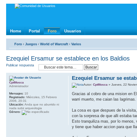
Home
Portal
Foro
Usuarios
Foro
‹
Juegos
‹
World of Warcraft
‹
Varios
Ezequiel Ersamur se establece en los Baldios
Publicar respuesta
Ezequiel Ersamur se estab
CptMosca
Autor:
CptMosca
» Jueves, 22 Novie
Administrador
Gracias al cobro de una mision en El
Mensajes:
10
Registrado:
Miércoles, 15 Febrero
warri muerto, me caian las lagrimas.
2006, 20:31
Ubicación:
Anda que no aburrido ni
nada subir arqueologia
La cosa es que despues de la visita,
Género:
con la sorpresa de que alli estaba t
Esto tranquiliza mas, por lo menos,
y tiene que haber accion para que ll