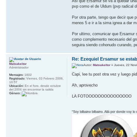
Asi que Ersamur se va a quedar una 
pvp como el de Uldum (pvp radical d
Por otra parte, tengo que decir que
menos 5 e ir a la sima ignea a dar m
Por ultimo, comunicar que Ersamur s
como complemento necesario del grup
seguira siendo cohonudo curando, pe
Re: Ezequiel Ersamur se estab
Matxakeitor
Autor:
Matxakeitor
» Jueves, 22 Nov
Administrador
Capi, lee tu post otra vez y luego pid
Mensajes:
1602
Registrado:
Viernes, 03 Febrero 2006,
10:57
Ah, aprovecho
Ubicación:
En el foro, desde octubre
del 2004 sin encontrar la salida
Género:
LA FOTOOOOOOOOOOOOOOO
"Soy bilbaino bilbaino. Allá por donde voy lo