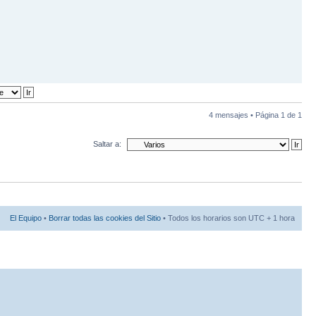
4 mensajes • Página
1
de
1
Saltar a:
El Equipo
•
Borrar todas las cookies del Sitio
• Todos los horarios son UTC + 1 hora