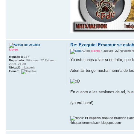
Re: Ezequiel Ersamur se estab
klorzo
Autor:
klorzo
» Jueves, 22 Noviembre
Mensajes:
167
Yo este lunes a ver si no falto, que 
Registrado:
Miércoles, 22 Febrero
2006, 21:30
Ubicación:
Latveria
Además tengo mucha morriña de los 
Género:
En cuanto a las sesiones de rol, bu
(ya era hora!)
El imperio final
de Brandon Sand
4thquartercomeback.blogspot.com