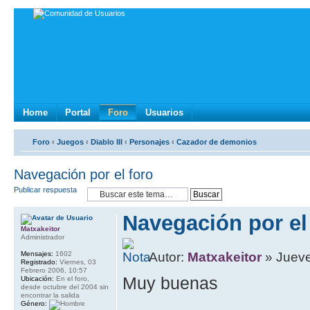
Home
Portal
Foro
Usuarios
Foro
‹
Juegos
‹
Diablo III
‹
Personajes
‹
Cazador de demonios
Navegación por el foro
Publicar respuesta
Navegación por el
Matxakeitor
Administrador
Mensajes:
1602
Autor:
Matxakeitor
» Jueve
Registrado:
Viernes, 03
Febrero 2006, 10:57
Muy buenas
Ubicación:
En el foro,
desde octubre del 2004 sin
encontrar la salida
Género: