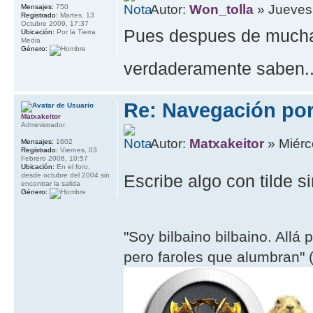
Autor:
Won_tolla
» Jueves,
Mensajes:
750
Registrado:
Martes, 13
Octubre 2009, 17:37
Pues despues de muchas
Ubicación:
Por la Tierra
Media
Género:
verdaderamente saben..
Re: Navegación por 
Matxakeitor
Administrador
Autor:
Matxakeitor
» Miérc
Mensajes:
1602
Registrado:
Viernes, 03
Febrero 2006, 10:57
Ubicación:
En el foro,
desde octubre del 2004 sin
Escribe algo con tilde 
encontrar la salida
Género:
"Soy bilbaino bilbaino. Allá 
pero faroles que alumbran" (