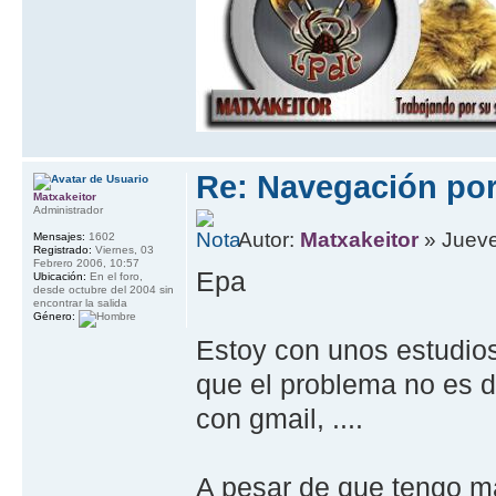
Re: Navegación por 
Matxakeitor
Administrador
Autor:
Matxakeitor
» Jueve
Mensajes:
1602
Registrado:
Viernes, 03
Febrero 2006, 10:57
Epa
Ubicación:
En el foro,
desde octubre del 2004 sin
encontrar la salida
Género:
Estoy con unos estudios 
que el problema no es d
con gmail, ....
A pesar de que tengo ma