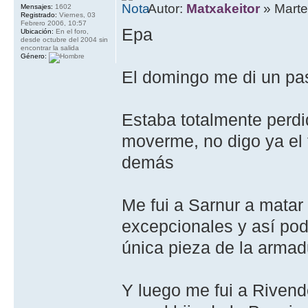
Autor:
Matxakeitor
» Marte
Mensajes:
1602
Registrado:
Viernes, 03
Febrero 2006, 10:57
Epa
Ubicación:
En el foro,
desde octubre del 2004 sin
encontrar la salida
Género:
El domingo me di un pas
Estaba totalmente perd
moverme, no digo ya el 
demás
Me fui a Sarnur a matar
excepcionales y así pod
única pieza de la armad
Y luego me fui a Riven