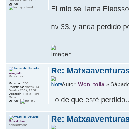
Febrero 2006, 15:48
Género:
El mio se llama Eleos
nv 33, y anda perdido p
Re: Matxaaventura
Won_tolla
Moderador
Autor:
Won_tolla
» Sábado
Mensajes:
750
Registrado:
Martes, 13
Octubre 2009, 17:37
Ubicación:
Por la Tierra
Media
Lo de que esté perdido.
Género:
Re: Matxaaventura
Matxakeitor
Administrador