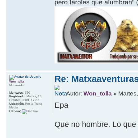
pero faroles que alumbran" (
Re: Matxaaventura
Won_tolla
Moderador
Autor:
Won_tolla
» Martes,
Mensajes:
750
Registrado:
Martes, 13
Octubre 2009, 17:37
Epa
Ubicación:
Por la Tierra
Media
Género:
Que no hombre. Lo que t