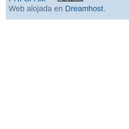
Web alojada en
Dreamhost
.