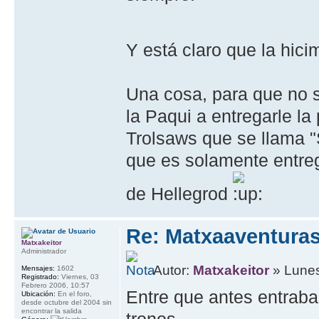
Y está claro que la hi
Una cosa, para que no s
la Paqui a entregarle la
Trolsaws que se llama "S
que es solamente entrega
de Hellegrod
Re: Matxaaventura
Matxakeitor
Administrador
Autor:
Matxakeitor
» Lunes
Mensajes:
1602
Registrado:
Viernes, 03
Febrero 2006, 10:57
Entre que antes entrab
Ubicación:
En el foro,
desde octubre del 2004 sin
encontrar la salida