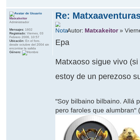
Re: Matxaaventura
Matxakeitor
Administrador
Autor:
Matxakeitor
» Viern
Mensajes:
1602
Registrado:
Viernes, 03
Febrero 2006, 10:57
Epa
Ubicación:
En el foro,
desde octubre del 2004 sin
encontrar la salida
Género:
Matxaoso sigue vivo (si 
estoy de un perezoso su
"Soy bilbaino bilbaino. Allá 
pero faroles que alumbran" (