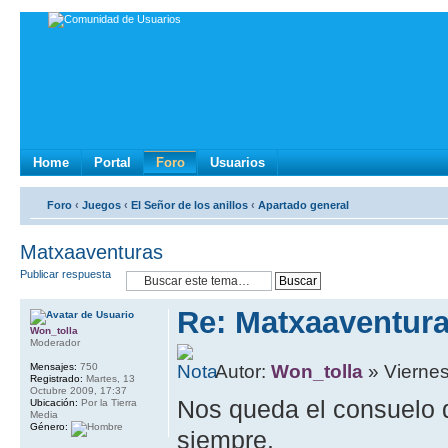
Home
Portal
Foro
Usuarios
Foro
‹
Juegos
‹
El Señor de los anillos
‹
Apartado general
Matxaaventuras
Publicar respuesta
Re: Matxaaventur
Won_tolla
Moderador
Mensajes:
750
Autor:
Won_tolla
» Viernes
Registrado:
Martes, 13
Octubre 2009, 17:37
Nos queda el consuelo 
Ubicación:
Por la Tierra
Media
Género:
siempre.