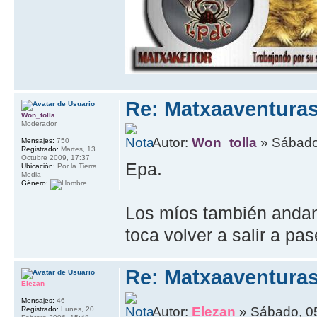
Re: Matxaaventura
Won_tolla
Moderador
Autor:
Won_tolla
» Sábado
Mensajes:
750
Registrado:
Martes, 13
Octubre 2009, 17:37
Epa.
Ubicación:
Por la Tierra
Media
Género:
Los míos también andan 
toca volver a salir a pas
Re: Matxaaventura
Elezan
Mensajes:
46
Autor:
Elezan
» Sábado, 0
Registrado:
Lunes, 20