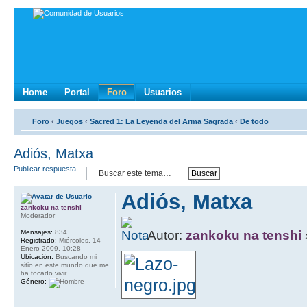
Home
Portal
Foro
Usuarios
Foro
‹
Juegos
‹
Sacred 1: La Leyenda del Arma Sagrada
‹
De todo
Adiós, Matxa
Publicar respuesta
Adiós, Matxa
zankoku na tenshi
Moderador
Mensajes:
834
Autor:
zankoku na tenshi
Registrado:
Miércoles, 14
Enero 2009, 10:28
Ubicación:
Buscando mi
sitio en este mundo que me
ha tocado vivir
Género: