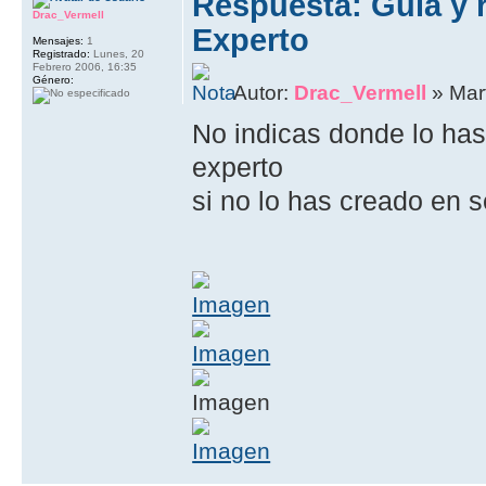
Respuesta: Guia y 
Drac_Vermell
Experto
Mensajes:
1
Registrado:
Lunes, 20
Febrero 2006, 16:35
Género:
Autor:
Drac_Vermell
» Mart
No indicas donde lo has
experto
si no lo has creado en 