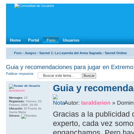
Home
Portal
Foro
Usuarios
Foro
‹
Juegos
‹
Sacred 1: La Leyenda del Arma Sagrada
‹
Sacred Online
Guia y recomendaciones para jugar en Extremo
Publicar respuesta
Guia y recomenda
taraldarion
Mensajes:
13
Registrado:
Viernes, 03
Autor:
taraldarion
» Doming
Febrero 2006, 20:50
Ubicación:
El Puerto de
Gracias a la publicidad
Santa María
Género:
experto, cada vez somo
enganchamos. Pero hay 