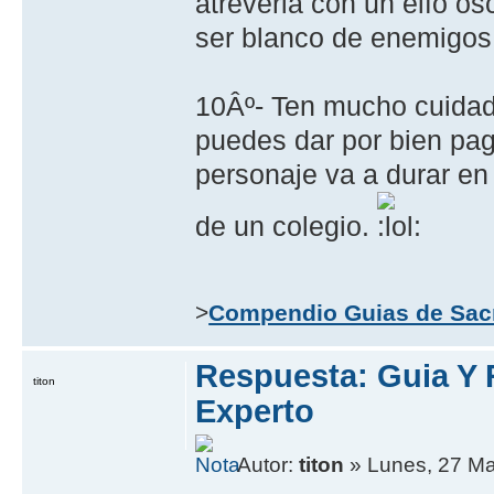
atreveria con un elfo os
ser blanco de enemigos,
10Âº- Ten mucho cuidadit
puedes dar por bien pag
personaje va a durar e
de un colegio.
>
Compendio Guias de Sac
Respuesta: Guia Y
titon
Experto
Autor:
titon
» Lunes, 27 Ma