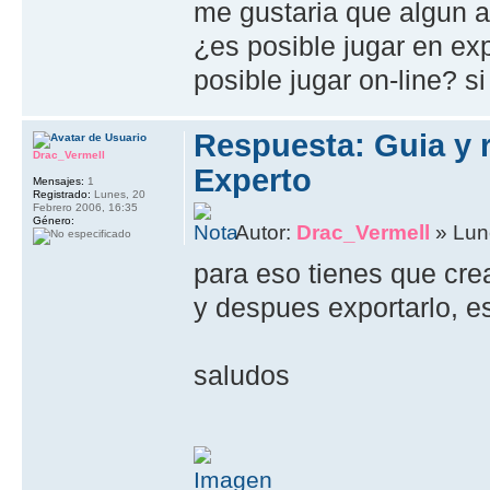
me gustaria que algun a
¿es posible jugar en ex
posible jugar on-line? s
Respuesta: Guia y 
Drac_Vermell
Experto
Mensajes:
1
Registrado:
Lunes, 20
Febrero 2006, 16:35
Género:
Autor:
Drac_Vermell
» Lun
para eso tienes que crea
y despues exportarlo, e
saludos