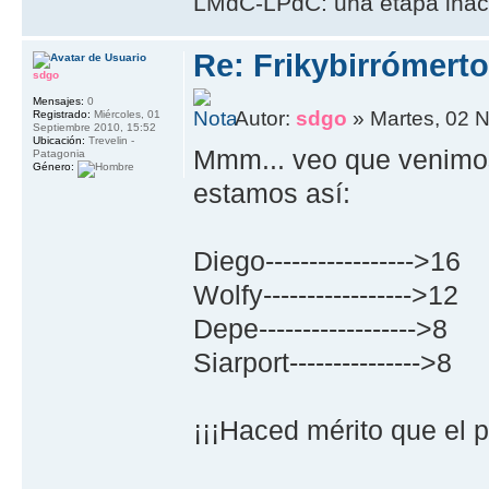
LMdC-LPdC: una etapa inac
Re: Frikybirrómerto
sdgo
Mensajes:
0
Autor:
sdgo
» Martes, 02 
Registrado:
Miércoles, 01
Septiembre 2010, 15:52
Ubicación:
Trevelin -
Mmm... veo que venimos 
Patagonia
Género:
estamos así:
Diego----------------->16
Wolfy----------------->12
Depe------------------>8
Siarport--------------->8
¡¡¡Haced mérito que el p