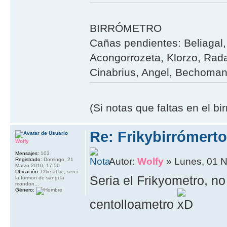
BIRRÓMETRO
Cañas pendientes: Beliagal, 
Acongorrozeta, Klorzo, Rada
Cinabrius, Angel, Bechoman,
(Si notas que faltas en el b
Re: Frikybirrómerto
Wolfy
Mensajes:
103
Autor:
Wolfy
» Lunes, 01 N
Registrado:
Domingo, 21
Marzo 2010, 17:50
Ubicación:
D'tie al tie, serci
Seria el Frikyometro, no
la formon de sangi la
mondon...
Género:
centolloametro