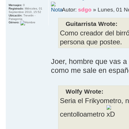
Mensajes:
0
Autor:
sdgo
» Lunes, 01 N
Registrado:
Miércoles, 01
Septiembre 2010, 15:52
Ubicación:
Trevelin -
Patagonia
Guitarrista Wrote:
Género:
Como creador del birr
persona que postee.
Joer, hombre que vas a 
como me sale en españ
Wolfy Wrote:
Seria el Frikyometro, n
centolloametro