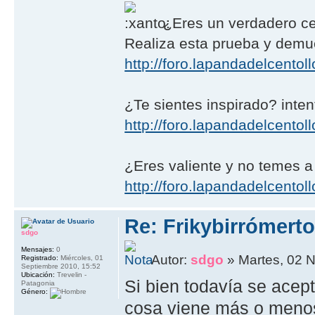
¿Eres un verdadero ce
Realiza esta prueba y demué
http://foro.lapandadelcento
¿Te sientes inspirado? intent
http://foro.lapandadelcentoll
¿Eres valiente y no temes a
http://foro.lapandadelcentoll
Re: Frikybirrómerto
sdgo
Mensajes:
0
Autor:
sdgo
» Martes, 02 
Registrado:
Miércoles, 01
Septiembre 2010, 15:52
Ubicación:
Trevelin -
Si bien todavía se acep
Patagonia
Género:
cosa viene más o menos