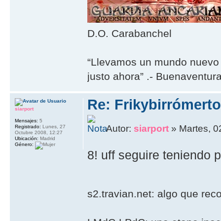
D.O. Carabanchel
“Llevamos un mundo nuevo 
justo ahora” .- Buenaventur
Re: Frikybirrómerto
siarport
Mensajes:
5
Autor:
siarport
» Martes, 0
Registrado:
Lunes, 27
Octubre 2008, 12:27
Ubicación:
Madrid
Género:
8! uff seguire teniendo 
s2.travian.net: algo que rec