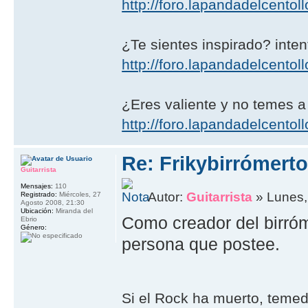
http://foro.lapandadelcento
¿Te sientes inspirado? intent
http://foro.lapandadelcentoll
¿Eres valiente y no temes a
http://foro.lapandadelcentoll
Re: Frikybirrómerto
Guitarrista
Mensajes:
110
Autor:
Guitarrista
» Lunes,
Registrado:
Miércoles, 27
Agosto 2008, 21:30
Ubicación:
Miranda del
Como creador del birróm
Ebrio
Género:
persona que postee.
Si el Rock ha muerto, teme