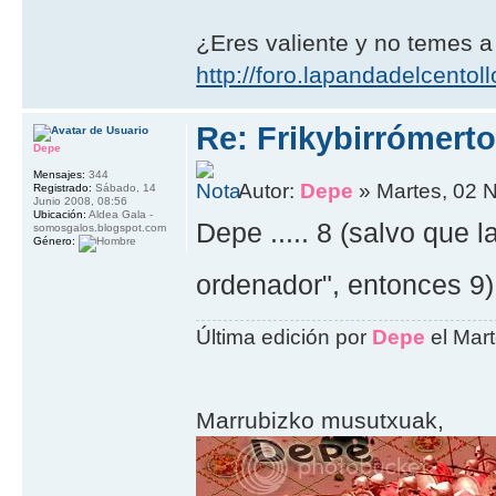
¿Eres valiente y no temes a
http://foro.lapandadelcentoll
Re: Frikybirrómerto
Depe
Mensajes:
344
Autor:
Depe
» Martes, 02 
Registrado:
Sábado, 14
Junio 2008, 08:56
Ubicación:
Aldea Gala -
Depe ..... 8 (salvo que 
somosgalos.blogspot.com
Género:
ordenador", entonces 9
Última edición por
Depe
el Mart
Marrubizko musutxuak,