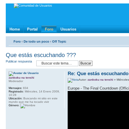
Home
Portal
Foro
Usuarios
Foro
‹
De todo un poco
‹
Off Topic
Que estás escuchando ???
Publicar respuesta
Re: Que estás escuchando
zankoku na tenshi
Autor:
zankoku na tenshi
» Miércole
Moderador
Europe - The Final Countdown (Offici
Mensajes:
834
Registrado:
Miércoles, 14 Enero 2009,
10:28
Ubicación:
Buscando mi sitio en este
mundo que me ha tocado vivir
Género: