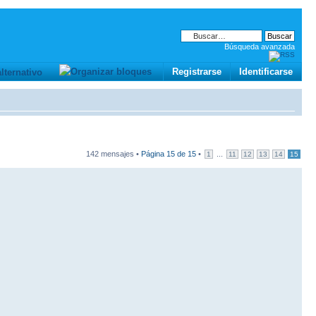
Búsqueda avanzada
Registrarse
Identificarse
142 mensajes •
Página
15
de
15
•
...
1
11
12
13
14
15