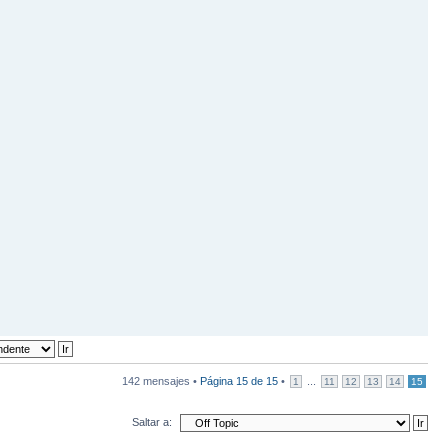
142 mensajes •
Página
15
de
15
•
...
1
11
12
13
14
15
Saltar a: