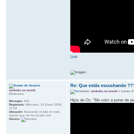
Link
Re: Que estás escuchando ??
zankoku na tenshi
Autor:
zankoku na tenshi
» Lunes, 0
Moderador
Hijos de Oz: "Me volví a poner de pi
Mensajes:
834
Registrado:
Miércoles, 14 Enero 2009,
10:28
Ubicación:
Buscando mi sitio en este
mundo que me ha tocado vivir
Género: