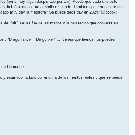
os (por si hay algún despistado por ahí). Puede que cada uno esté
 ahí habrá al menos un centollo a su lado. También quisiera pensar que
uedado muy gay la metáfora? Se puede decir gay en 2024?
 de Kaiu" se les fue de las manos y la han tenido que convertir en
s", "Dragonlance", "De güitxer",.... tienes que leerlos, los puedes
a a lo Humdebel:
do y estimado incluso por encima de los méritos reales y que se puede