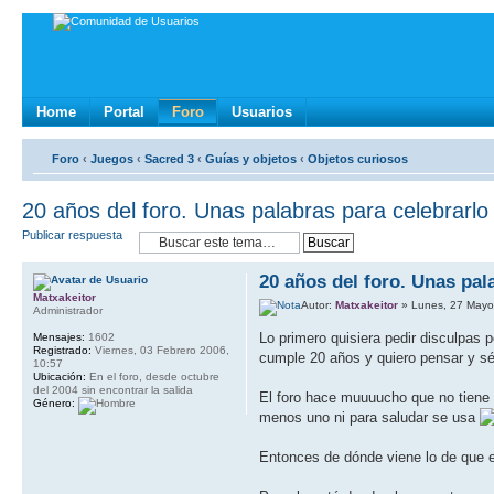
Home
Portal
Foro
Usuarios
Foro
‹
Juegos
‹
Sacred 3
‹
Guías y objetos
‹
Objetos curiosos
20 años del foro. Unas palabras para celebrarlo
Publicar respuesta
20 años del foro. Unas pal
Matxakeitor
Autor:
Matxakeitor
» Lunes, 27 Mayo
Administrador
Lo primero quisiera pedir disculpas
Mensajes:
1602
Registrado:
Viernes, 03 Febrero 2006,
cumple 20 años y quiero pensar y sé
10:57
Ubicación:
En el foro, desde octubre
del 2004 sin encontrar la salida
El foro hace muuuucho que no tiene 
Género:
menos uno ni para saludar se usa
Entonces de dónde viene lo de que 