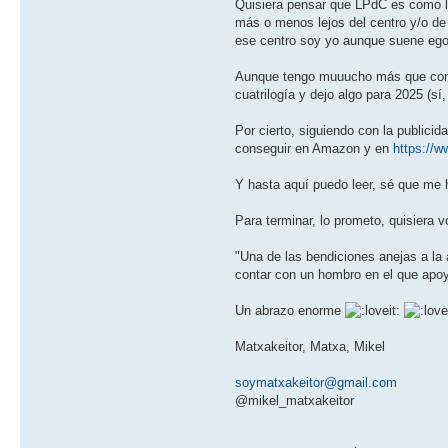
Quisiera pensar que LPdC es como la
más o menos lejos del centro y/o de
ese centro soy yo aunque suene ego
Aunque tengo muuucho más que contar
cuatrilogía y dejo algo para 2025 (s
Por cierto, siguiendo con la publicid
conseguir en Amazon y en
https://
Y hasta aquí puedo leer, sé que me h
Para terminar, lo prometo, quisiera v
"Una de las bendiciones anejas a la 
contar con un hombro en el que apoya
Un abrazo enorme
Matxakeitor, Matxa, Mikel
soymatxakeitor@gmail.com
@mikel_matxakeitor