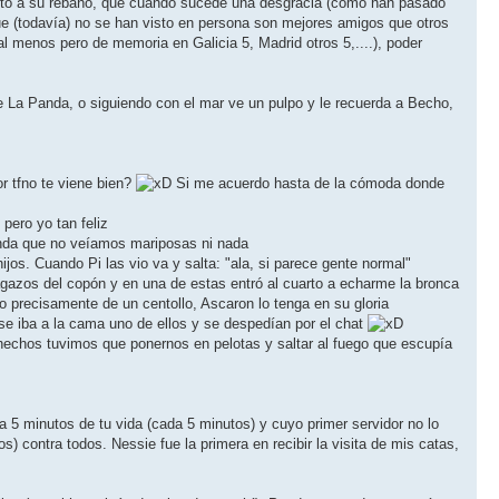
nto a su rebaño, que cuando sucede una desgracia (como han pasado
ue (todavía) no se han visto en persona son mejores amigos que otros
l menos pero de memoria en Galicia 5, Madrid otros 5,....), poder
e La Panda, o siguiendo con el mar ve un pulpo y le recuerda a Becho,
r tfno te viene bien?
Si me acuerdo hasta de la cómoda donde
 pero yo tan feliz
 anda que no veíamos mariposas ni nada
jos. Cuando Pi las vio va y salta: "ala, si parece gente normal"
azos del copón y en una de estas entró al cuarto a echarme la bronca
do precisamente de un centollo, Ascaron lo tenga en su gloria
 se iba a la cama uno de ellos y se despedían por el chat
 hechos tuvimos que ponernos en pelotas y saltar al fuego que escupía
a 5 minutos de tu vida (cada 5 minutos) y cuyo primer servidor no lo
) contra todos. Nessie fue la primera en recibir la visita de mis catas,