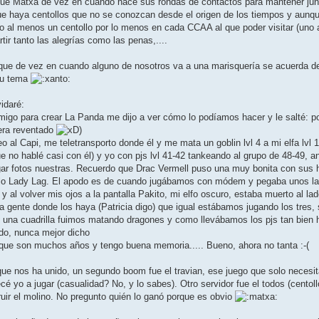
ue Matxa de vez en cuando hace sus rondas de contactos para mantener ju
ue haya centollos que no se conozcan desde el origen de los tiempos y aunq
yo al menos un centollo por lo menos en cada CCAA al que poder visitar (uno a
ir tanto las alegrías como las penas,....
e que de vez en cuando alguno de nosotros va a una marisquería se acuerda d
 su tema
idaré:
migo para crear La Panda me dijo a ver cómo lo podíamos hacer y le salté: po
iera reventado
)
o al Capi, me teletransporto donde él y me mata un goblin lvl 4 a mi elfa lvl 1
 no hablé casi con él) y yo con pjs lvl 41-42 tankeando al grupo de 48-49,
lgar fotos nuestras. Recuerdo que Drac Vermell puso una muy bonita con sus hi
solo Lady Lag. El apodo es de cuando jugábamos con módem y pegaba unos lag
y al volver mis ojos a la pantalla Pakito, mi elfo oscuro, estaba muerto al la
na gente donde los haya (Patricia digo) que igual estábamos jugando los tres,
 y una cuadrilla fuimos matando dragones y como llevábamos los pjs tan bien
do, nunca mejor dicho
e que son muchos años y tengo buena memoria..... Bueno, ahora no tanta :-(
que nos ha unido, un segundo boom fue el travian, ese juego que solo necesit
yo a jugar (casualidad? No, y lo sabes). Otro servidor fue el todos (centollos
uir el molino. No pregunto quién lo ganó porque es obvio