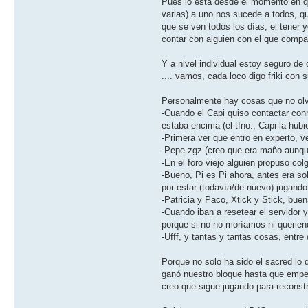
Pues lo está desde el momento en q
varias) a uno nos sucede a todos, q
que se ven todos los días, el tener 
contar con alguien con el que compart
Y a nivel individual estoy seguro d
.... vamos, cada loco digo friki con
Personalmente hay cosas que no olv
-Cuando el Capi quiso contactar con
estaba encima (el tfno., Capi la hub
-Primera ver que entro en experto, ve
-Pepe-zgz (creo que era maño aunque
-En el foro viejo alguien propuso co
-Bueno, Pi es Pi ahora, antes era 
por estar (todavía/de nuevo) jugando 
-Patricia y Paco, Xtick y Stick, bue
-Cuando iban a resetear el servidor
porque si no no moríamos ni querien
-Ufff, y tantas y tantas cosas, entr
Porque no solo ha sido el sacred lo 
ganó nuestro bloque hasta que empecé 
creo que sigue jugando para reconstr