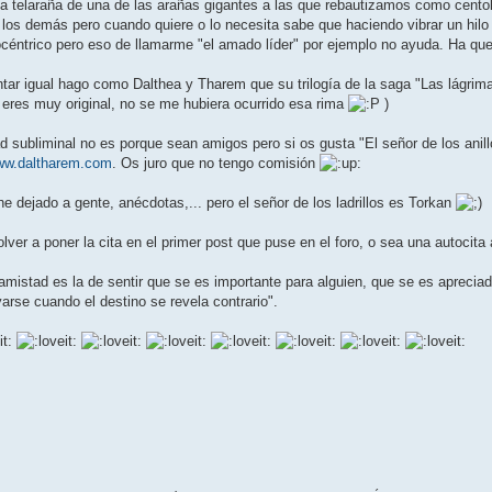
 telaraña de una de las arañas gigantes a las que rebautizamos como centoll
 los demás pero cuando quiere o lo necesita sabe que haciendo vibrar un hilo
céntrico pero eso de llamarme "el amado líder" por ejemplo no ayuda. Ha q
 igual hago como Dalthea y Tharem que su trilogía de la saga "Las lágrimas
í, eres muy original, no se me hubiera ocurrido esa rima
)
ad subliminal no es porque sean amigos pero si os gusta "El señor de los anillo
www.daltharem.com
. Os juro que no tengo comisión
e dejado a gente, anécdotas,... pero el señor de los ladrillos es Torkan
olver a poner la cita en el primer post que puse en el foro, o sea una autocit
amistad es la de sentir que se es importante para alguien, que se es aprecia
rse cuando el destino se revela contrario".