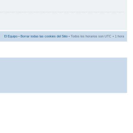
El Equipo
•
Borrar todas las cookies del Sitio
• Todos los horarios son UTC + 1 hora