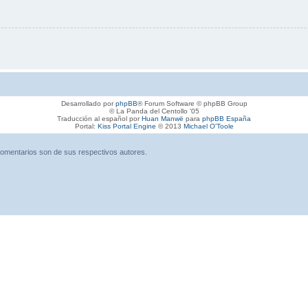
Desarrollado por
phpBB
® Forum Software © phpBB Group
© La Panda del Centollo '05
Traducción al español por
Huan Manwë
para
phpBB España
Portal:
Kiss Portal Engine
© 2013
Michael O'Toole
omentarios son de sus respectivos autores.