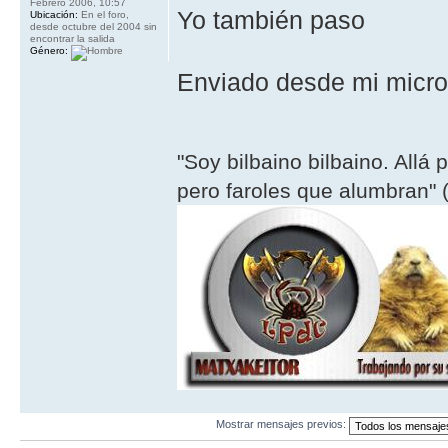
Febrero 2006, 10:57
Yo también paso
Ubicación:
En el foro,
desde octubre del 2004 sin
encontrar la salida
Género:
Enviado desde mi micr
"Soy bilbaino bilbaino. Allá 
pero faroles que alumbran" (
Mostrar mensajes previos: