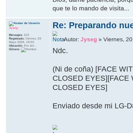
que te lo mando de visita...
Re: Preparando nu
Jyseg
Mensajes:
323
Autor:
Jyseg
» Viernes, 2
Registrado:
Viernes, 05
Mayo 2006, 18:03
Ubicación:
Por ahí...
Ndc.
Género:
(Ni de coña) [FACE 
CLOSED EYES][FACE 
CLOSED EYES]
Enviado desde mi LG-D