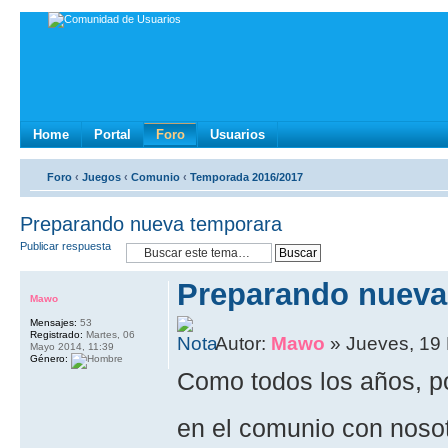
Home
Portal
Foro
Usuarios
Foro
‹
Juegos
‹
Comunio
‹
Temporada 2016/2017
Preparando nueva temporara
Publicar respuesta
Preparando nueva
Mawo
Mensajes:
53
Registrado:
Martes, 06
Autor:
Mawo
» Jueves, 19
Mayo 2014, 11:39
Género:
Como todos los años, por
en el comunio con nosot