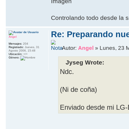
Controlando todo desde la s
Re: Preparando nu
Angel
Mensajes:
204
Autor:
Angel
» Lunes, 23 
Registrado:
Jueves, 31
Agosto 2006, 15:48
Ubicación:
+/+
Género:
Jyseg Wrote:
Ndc.
(Ni de coña)
Enviado desde mi LG-