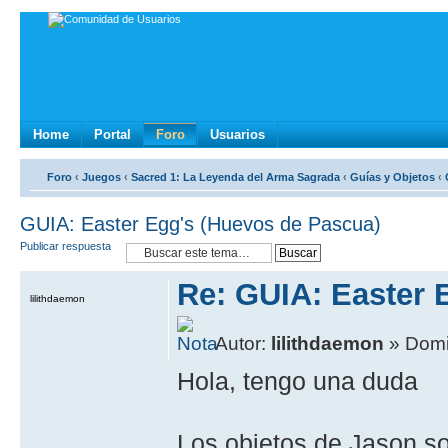
Home
Portal
Foro
Usuarios
Foro
‹
Juegos
‹
Sacred 1: La Leyenda del Arma Sagrada
‹
Guí­as y Objetos
‹
GUIA: Easter Egg's (Huevos de Pascua)
Publicar respuesta
Re: GUIA: Easter 
lilithdaemon
Autor:
lilithdaemon
» Domi
Hola, tengo una duda
Los objetos de Jason so