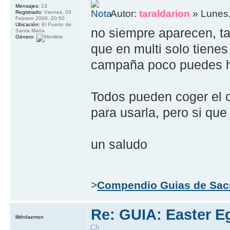
Mensajes:
13
Autor:
taraldarion
» Lunes,
Registrado:
Viernes, 03
Febrero 2006, 20:50
Ubicación:
El Puerto de
no siempre aparecen, t
Santa María
Género:
que en multi solo tienes
campaña poco puedes h
Todos pueden coger el o
para usarla, pero si qu
un saludo
>
Compendio Guias de Sac
Re: GUIA: Easter E
lilithdaemon