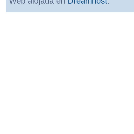
Web alojada en
Dreamhost
.