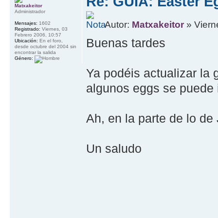
Re: GUIA: Easter E
Matxakeitor
Administrador
Autor:
Matxakeitor
» Viern
Mensajes:
1602
Registrado:
Viernes, 03
Febrero 2006, 10:57
Buenas tardes
Ubicación:
En el foro,
desde octubre del 2004 sin
encontrar la salida
Género:
Ya podéis actualizar la
algunos eggs se puede i
Ah, en la parte de lo de
Un saludo