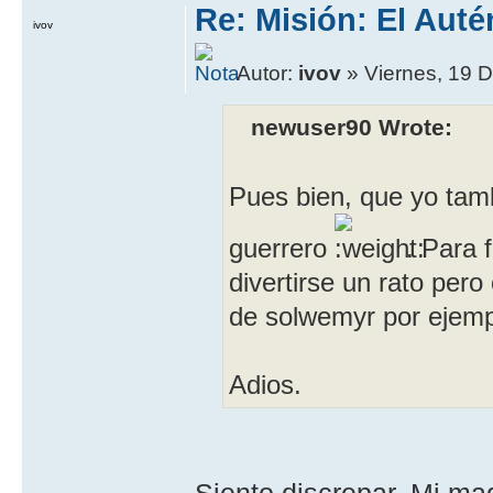
Re: Misión: El Auté
ivov
Autor:
ivov
» Viernes, 19 D
newuser90 Wrote:
Pues bien, que yo tam
guerrero
. Para f
divertirse un rato per
de solwemyr por ejemp
Adios.
Siento discrepar. Mi mag