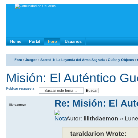
Home
Portal
Foro
Usuarios
Foro
‹
Juegos
‹
Sacred 1: La Leyenda del Arma Sagrada
‹
Guí­as y Objetos
‹
Misión: El Auténtico Gu
Publicar respuesta
Re: Misión: El Au
lilithdaemon
Autor:
lilithdaemon
» Lunes
taraldarion Wrote: