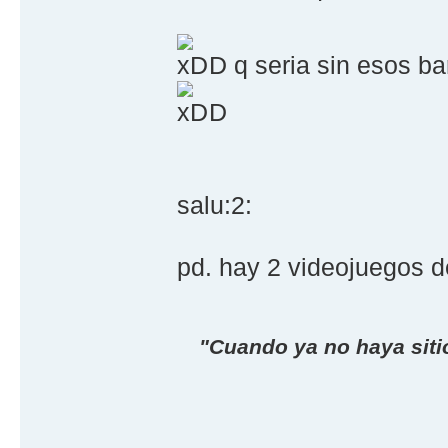
D q seria sin esos b
D
salu:2:
pd. hay 2 videojuegos d
"Cuando ya no haya sitio