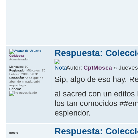
Respuesta: Colecci
CptMosca
Administrador
Autor:
CptMosca
» Jueves
Mensajes:
10
Registrado:
Miércoles, 15
Febrero 2006, 20:31
Sip, algo de eso hay. R
Ubicación:
Anda que no
aburrido ni nada subir
arqueologia
Género:
al sacred con un editos
los tan comocidos ##em
esplendor.
Respuesta: Colecci
perolo