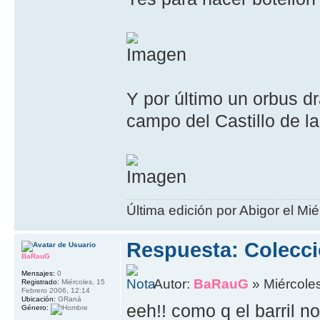
Y por último un orbus dra
campo del Castillo de l
Última edición por Abigor el Mi
Respuesta: Colecci
BaRauG
Mensajes:
0
Autor:
BaRauG
» Miércole
Registrado:
Miércoles, 15
Febrero 2006, 12:14
Ubicación:
GRaná
eeh!! como q el barril n
Género: