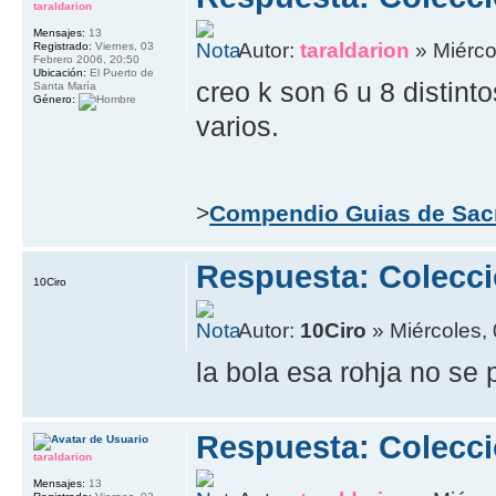
taraldarion
Mensajes:
13
Autor:
taraldarion
» Miérco
Registrado:
Viernes, 03
Febrero 2006, 20:50
Ubicación:
El Puerto de
creo k son 6 u 8 distint
Santa María
Género:
varios.
>
Compendio Guias de Sac
Respuesta: Colecci
10Ciro
Autor:
10Ciro
» Miércoles,
la bola esa rohja no se
Respuesta: Colecci
taraldarion
Mensajes:
13