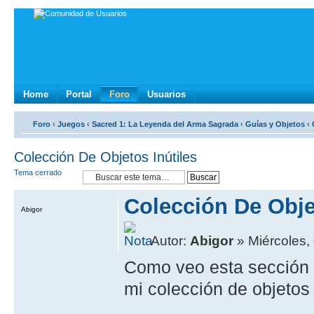
Home
Portal
Foro
Usuarios
Foro
‹
Juegos
‹
Sacred 1: La Leyenda del Arma Sagrada
‹
Guí­as y Objetos
‹
Colección De Objetos Inútiles
Tema cerrado
Colección De Obje
Abigor
Autor:
Abigor
» Miércoles,
Como veo esta sección
mi colección de objetos r