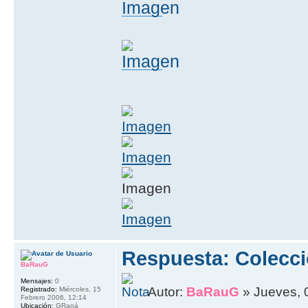
Respuesta: Colecci
BaRauG
Mensajes:
0
Autor:
BaRauG
» Jueves, 
Registrado:
Miércoles, 15
Febrero 2006, 12:14
Ubicación:
GRaná