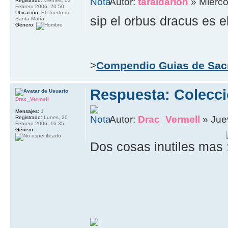
Autor:
taraldarion
» Miérco
Registrado:
Viernes, 03
Febrero 2006, 20:50
Ubicación:
El Puerto de
sip el orbus dracus es e
Santa María
Género:
>
Compendio Guias de Sac
Respuesta: Colecci
Drac_Vermell
Mensajes:
1
Autor:
Drac_Vermell
» Jue
Registrado:
Lunes, 20
Febrero 2006, 16:35
Género:
Dos cosas inutiles mas