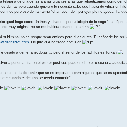
 telaraña de una de las arañas gigantes a las que rebautizamos como centoll
 los demás pero cuando quiere o lo necesita sabe que haciendo vibrar un hilo
céntrico pero eso de llamarme "el amado líder" por ejemplo no ayuda. Ha q
 igual hago como Dalthea y Tharem que su trilogía de la saga "Las lágrimas
í, eres muy original, no se me hubiera ocurrido esa rima
)
ad subliminal no es porque sean amigos pero si os gusta "El señor de los anillo
www.daltharem.com
. Os juro que no tengo comisión
e dejado a gente, anécdotas,... pero el señor de los ladrillos es Torkan
olver a poner la cita en el primer post que puse en el foro, o sea una autocit
amistad es la de sentir que se es importante para alguien, que se es aprecia
rse cuando el destino se revela contrario".