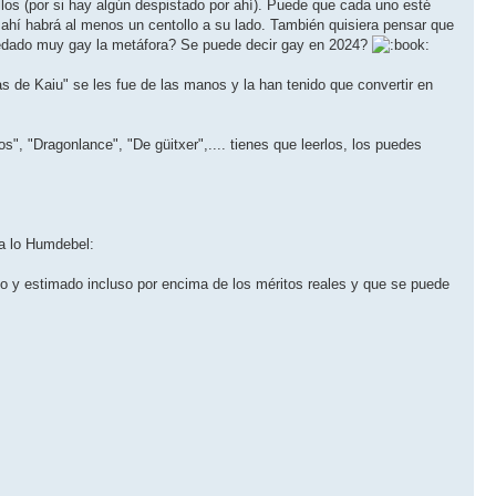
os (por si hay algún despistado por ahí). Puede que cada uno esté
 ahí habrá al menos un centollo a su lado. También quisiera pensar que
uedado muy gay la metáfora? Se puede decir gay en 2024?
 de Kaiu" se les fue de las manos y la han tenido que convertir en
s", "Dragonlance", "De güitxer",.... tienes que leerlos, los puedes
a a lo Humdebel:
do y estimado incluso por encima de los méritos reales y que se puede