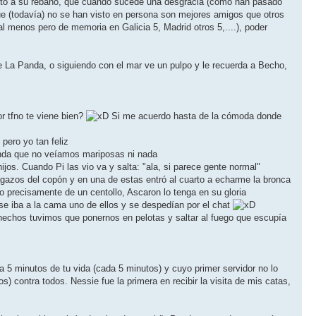
nto a su rebaño, que cuando sucede una desgracia (como han pasado
ue (todavía) no se han visto en persona son mejores amigos que otros
l menos pero de memoria en Galicia 5, Madrid otros 5,....), poder
e La Panda, o siguiendo con el mar ve un pulpo y le recuerda a Becho,
r tfno te viene bien?
Si me acuerdo hasta de la cómoda donde
 pero yo tan feliz
 anda que no veíamos mariposas ni nada
jos. Cuando Pi las vio va y salta: "ala, si parece gente normal"
azos del copón y en una de estas entró al cuarto a echarme la bronca
do precisamente de un centollo, Ascaron lo tenga en su gloria
 se iba a la cama uno de ellos y se despedían por el chat
 hechos tuvimos que ponernos en pelotas y saltar al fuego que escupía
a 5 minutos de tu vida (cada 5 minutos) y cuyo primer servidor no lo
) contra todos. Nessie fue la primera en recibir la visita de mis catas,