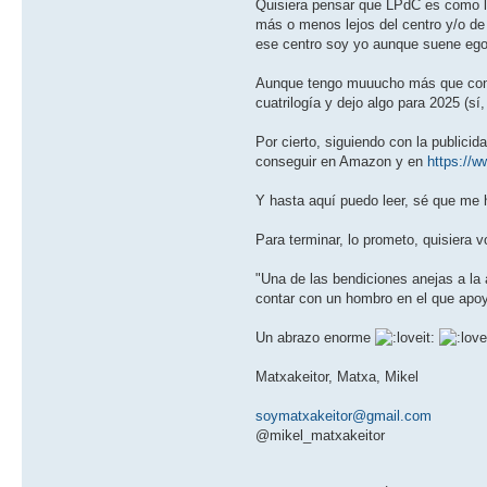
Quisiera pensar que LPdC es como la
más o menos lejos del centro y/o de
ese centro soy yo aunque suene ego
Aunque tengo muuucho más que contar
cuatrilogía y dejo algo para 2025 (s
Por cierto, siguiendo con la publicid
conseguir en Amazon y en
https://
Y hasta aquí puedo leer, sé que me h
Para terminar, lo prometo, quisiera v
"Una de las bendiciones anejas a la 
contar con un hombro en el que apoya
Un abrazo enorme
Matxakeitor, Matxa, Mikel
soymatxakeitor@gmail.com
@mikel_matxakeitor