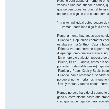
Pues lo está desde el momento en q
varias) a uno nos sucede a todos, q
que se ven todos los días, el tener 
contar con alguien con el que compart
Y a nivel individual estoy seguro d
.... vamos, cada loco digo friki con
Personalmente hay cosas que no olv
-Cuando el Capi quiso contactar con
estaba encima (el tfno., Capi la hub
-Primera ver que entro en experto, ve
-Pepe-zgz (creo que era maño aunque
-En el foro viejo alguien propuso co
-Bueno, Pi es Pi ahora, antes era 
por estar (todavía/de nuevo) jugando 
-Patricia y Paco, Xtick y Stick, bue
-Cuando iban a resetear el servidor
porque si no no moríamos ni querien
-Ufff, y tantas y tantas cosas, entr
Porque no solo ha sido el sacred lo 
ganó nuestro bloque hasta que empecé 
creo que sigue jugando para reconstr