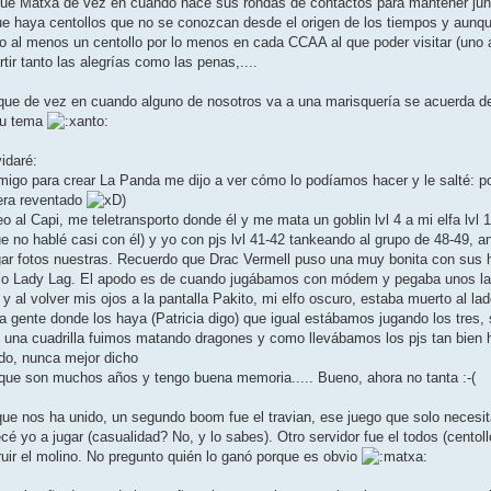
ue Matxa de vez en cuando hace sus rondas de contactos para mantener ju
ue haya centollos que no se conozcan desde el origen de los tiempos y aunq
yo al menos un centollo por lo menos en cada CCAA al que poder visitar (uno a
ir tanto las alegrías como las penas,....
e que de vez en cuando alguno de nosotros va a una marisquería se acuerda d
 su tema
idaré:
migo para crear La Panda me dijo a ver cómo lo podíamos hacer y le salté: po
iera reventado
)
o al Capi, me teletransporto donde él y me mata un goblin lvl 4 a mi elfa lvl 1
 no hablé casi con él) y yo con pjs lvl 41-42 tankeando al grupo de 48-49,
lgar fotos nuestras. Recuerdo que Drac Vermell puso una muy bonita con sus hi
solo Lady Lag. El apodo es de cuando jugábamos con módem y pegaba unos lag
y al volver mis ojos a la pantalla Pakito, mi elfo oscuro, estaba muerto al la
na gente donde los haya (Patricia digo) que igual estábamos jugando los tres,
 y una cuadrilla fuimos matando dragones y como llevábamos los pjs tan bien
do, nunca mejor dicho
e que son muchos años y tengo buena memoria..... Bueno, ahora no tanta :-(
que nos ha unido, un segundo boom fue el travian, ese juego que solo necesit
yo a jugar (casualidad? No, y lo sabes). Otro servidor fue el todos (centollos
uir el molino. No pregunto quién lo ganó porque es obvio