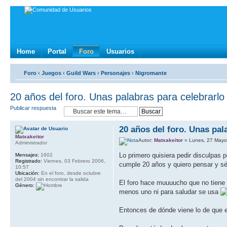
Home
Portal
Foro
Usuarios
Foro
‹
Juegos
‹
Guild Wars
‹
Personajes
‹
Nigromante
20 años del foro. Unas palabras para celebrarlo
Publicar respuesta
20 años del foro. Unas pal
Matxakeitor
Autor:
Matxakeitor
» Lunes, 27 Mayo
Administrador
Lo primero quisiera pedir disculpas
Mensajes:
1602
Registrado:
Viernes, 03 Febrero 2006,
cumple 20 años y quiero pensar y sé
10:57
Ubicación:
En el foro, desde octubre
del 2004 sin encontrar la salida
El foro hace muuuucho que no tiene 
Género:
menos uno ni para saludar se usa
Entonces de dónde viene lo de que 