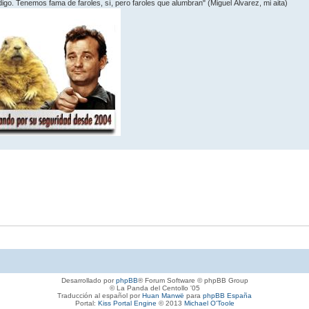
 digo. Tenemos fama de faroles, sí­, pero faroles que alumbran" (Miguel Álvarez, mi aita)
Desarrollado por
phpBB
® Forum Software © phpBB Group
© La Panda del Centollo '05
Traducción al español por
Huan Manwë
para
phpBB España
Portal:
Kiss Portal Engine
© 2013
Michael O'Toole