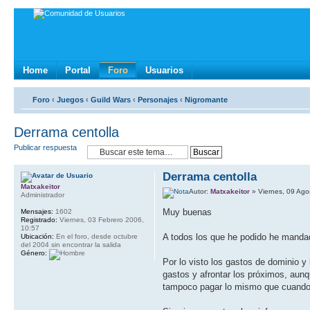
Home
Portal
Foro
Usuarios
Foro
‹
Juegos
‹
Guild Wars
‹
Personajes
‹
Nigromante
Derrama centolla
Publicar respuesta
Derrama centolla
Matxakeitor
Autor:
Matxakeitor
» Viernes, 09 Ago
Administrador
Muy buenas
Mensajes:
1602
Registrado:
Viernes, 03 Febrero 2006,
10:57
A todos los que he podido he manda
Ubicación:
En el foro, desde octubre
del 2004 sin encontrar la salida
Género:
Por lo visto los gastos de dominio 
gastos y afrontar los próximos, aun
tampoco pagar lo mismo que cuando