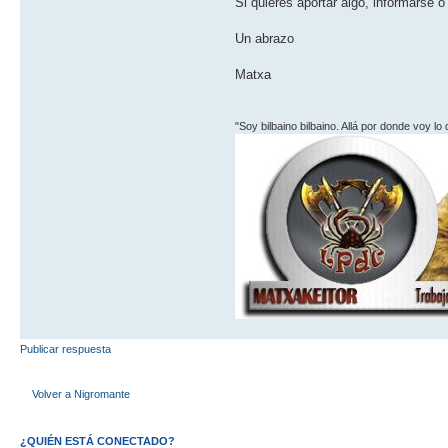
Si quieres aportar algo, informarse
Un abrazo
Matxa
"Soy bilbaino bilbaino. Allá por donde voy lo
Publicar respuesta
Volver a Nigromante
¿QUIÉN ESTÁ CONECTADO?