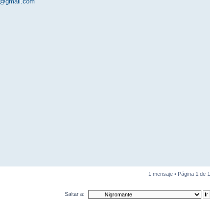
r@gmail.com
1 mensaje • Página
1
de
1
Saltar a: