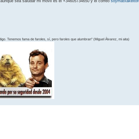
 o aunque sea saludar mi móvil es el +34605734650 y el correo
soymatxakeito
 digo. Tenemos fama de faroles, sí­, pero faroles que alumbran" (Miguel Álvarez, mi aita)