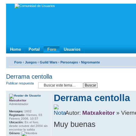
Home
Portal
Foro
Usuarios
Foro
‹
Juegos
‹
Guild Wars
‹
Personajes
‹
Nigromante
Derrama centolla
Publicar respuesta
Derrama centolla
Matxakeitor
Administrador
Mensajes:
1602
Autor:
Matxakeitor
» Viern
Registrado:
Viernes, 03
Febrero 2006, 10:57
Muy buenas
Ubicación:
En el foro,
desde octubre del 2004 sin
encontrar la salida
Género: