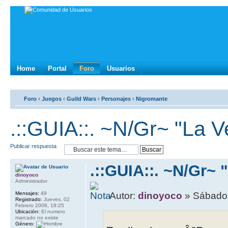
Home
Portal
Foro
Usuarios
Foro
‹
Juegos
‹
Guild Wars
‹
Personajes
‹
Nigromante
.::GUIA::. ~N/Gr~ "La 
Publicar respuesta
.::GUIA::. ~N/Gr~
dinoyoco
Administrador
Mensajes:
49
Autor:
dinoyoco
» Sábado,
Registrado:
Jueves, 02
Febrero 2006, 18:25
Ubicación:
El numero
marcado no existe
Género: