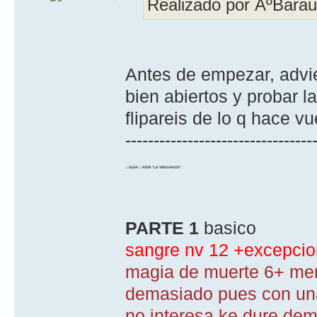
Realizado por ÂºBara
Antes de empezar, advier
bien abiertos y probar l
flipareis de lo q hace v
---------------------------------
.::GUIA::. N/GR "LA VENGANZA"
PARTE 1
basico
sangre nv 12 +excepcion
magia de muerte 6+ meno
demasiado pues con una
no interesa ke dure dema