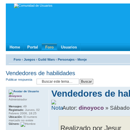
Home
Portal
Foro
Usuarios
Foro
‹
Juegos
‹
Guild Wars
‹
Personajes
‹
Monje
Vendedores de habilidades
Publicar respuesta
Vendedores de ha
dinoyoco
Administrador
Mensajes:
49
Autor:
dinoyoco
» Sábado,
Registrado:
Jueves, 02
Febrero 2006, 18:25
Ubicación:
El numero
marcado no existe
Género:
Realizado por Jesur