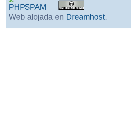
Web alojada en
Dreamhost
.