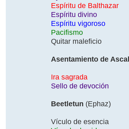
Espí­ritu de Balthazar
Espí­ritu divino
Espí­ritu vigoroso
Pacifismo
Quitar maleficio
Asentamiento de Asca
Ira sagrada
Sello de devoción
Beetletun
(Ephaz)
Ví­culo de esencia