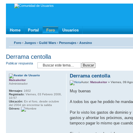
Home
Portal
Foro
Usuarios
Foro
‹
Juegos
‹
Guild Wars
‹
Personajes
‹
Asesino
Derrama centolla
Publicar respuesta
Derrama centolla
Matxakeitor
Autor:
Matxakeitor
» Viernes, 09 Ago
Administrador
Muy buenas
Mensajes:
1602
Registrado:
Viernes, 03 Febrero 2006,
10:57
A todos los que he podido he manda
Ubicación:
En el foro, desde octubre
del 2004 sin encontrar la salida
Género:
Por lo visto los gastos de dominio 
gastos y afrontar los próximos, aun
tampoco pagar lo mismo que cuando