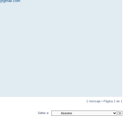
r@gmail.com
1 mensaje • Página
1
de
1
Saltar a: