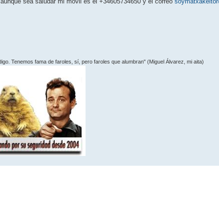
 o aunque sea saludar mi móvil es el +34605734650 y el correo
soymatxakeito
 digo. Tenemos fama de faroles, sí­, pero faroles que alumbran" (Miguel Álvarez, mi aita)