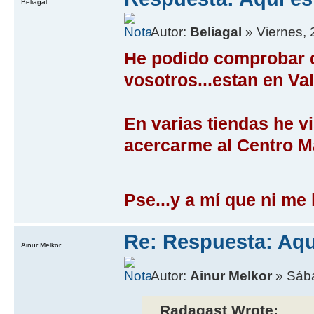
Beliagal
Autor:
Beliagal
» Viernes, 
He podido comprobar q
vosotros...estan en Val
En varias tiendas he v
acercarme al Centro Mai
Pse...y a mí­ que ni me 
Re: Respuesta: Aqu
Ainur Melkor
Autor:
Ainur Melkor
» Sába
Radagast Wrote: