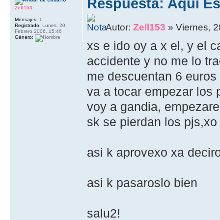
Respuesta: Aqui Es
Zell153
Mensajes:
1
Autor:
Zell153
» Viernes, 2
Registrado:
Lunes, 20
Febrero 2006, 15:46
Género:
xs e ido oy a x el, y el 
accidente y no me lo tr
me descuentan 6 euros x
va a tocar empezar los 
voy a gandia, empezare 
sk se pierdan los pjs,xo
asi k aprovexo xa deciro
asi k pasaroslo bien
salu2!