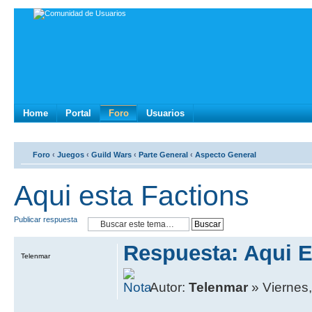
Home
Portal
Foro
Usuarios
Foro
‹
Juegos
‹
Guild Wars
‹
Parte General
‹
Aspecto General
Aqui esta Factions
Publicar respuesta
Respuesta: Aqui E
Telenmar
Autor:
Telenmar
» Viernes,