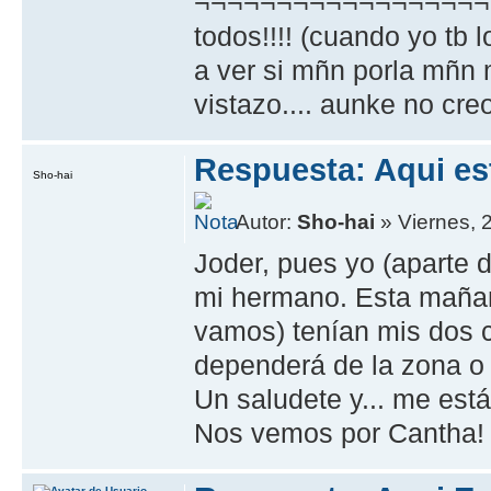
¬¬¬¬¬¬¬¬¬¬¬¬¬¬¬¬¬¬¬
todos!!!! (cuando yo tb 
a ver si mñn porla mñn 
vistazo.... aunke no creo
Respuesta: Aqui es
Sho-hai
Autor:
Sho-hai
» Viernes, 2
Joder, pues yo (aparte de
mi hermano. Esta mañan
vamos) tení­an mis dos 
dependerá de la zona o 
Un saludete y... me está
Nos vemos por Cantha!