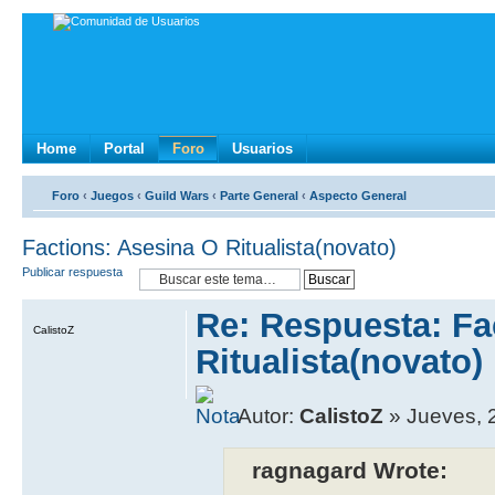
Home
Portal
Foro
Usuarios
Foro
‹
Juegos
‹
Guild Wars
‹
Parte General
‹
Aspecto General
Factions: Asesina O Ritualista(novato)
Publicar respuesta
Re: Respuesta: Fa
CalistoZ
Ritualista(novato)
Autor:
CalistoZ
» Jueves, 2
ragnagard Wrote: