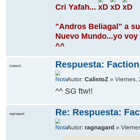
Cri Yafah...
"Andros Beliagal" a su
Nuevo Mundo...yo voy e
^^
Respuesta: Faction
CalistoZ
Autor:
CalistoZ
» Viernes, 
^^ SG ftw!!
Re: Respuesta: Fact
ragnagard
Autor:
ragnagard
» Viernes