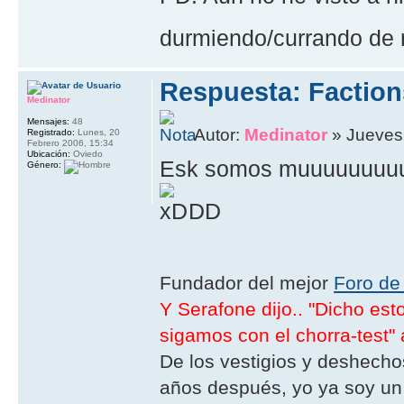
durmiendo/currando de 
Respuesta: Faction
Medinator
Mensajes:
48
Autor:
Medinator
» Jueves,
Registrado:
Lunes, 20
Febrero 2006, 15:34
Ubicación:
Oviedo
Esk somos muuuuuuuuuuu
Género:
DD
Fundador del mejor
Foro de
Y Serafone dijo.. "Dicho es
sigamos con el chorra-test" 
De los vestigios y deshechos
años después, yo ya soy un 