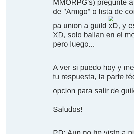
MMORPG's) pregunté a 
de "Amigo" o lista de co
pa union a guild
, y 
XD, solo bailan en el mo
pero luego...
A ver si puedo hoy y me
tu respuesta, la parte t
opcion para salir de gu
Saludos!
PD: Aun no he visto a 