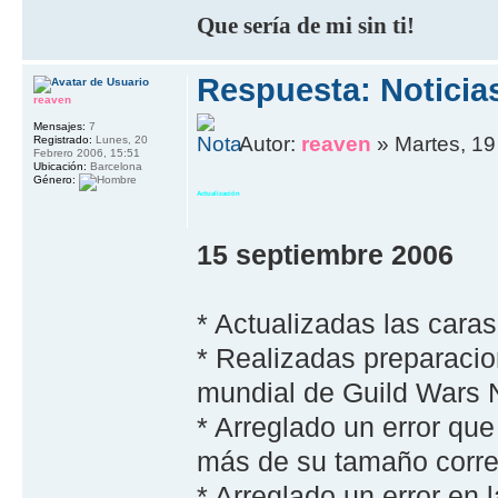
Que sería de mi sin ti!
Respuesta: Noticia
reaven
Mensajes:
7
Autor:
reaven
» Martes, 19
Registrado:
Lunes, 20
Febrero 2006, 15:51
Ubicación:
Barcelona
Género:
Actualización
15 septiembre 2006
* Actualizadas las caras
* Realizadas preparacio
mundial de Guild Wars Ni
* Arreglado un error que
más de su tamaño corre
* Arreglado un error en 