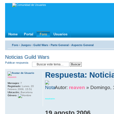
Home
Portal
Foro
Usuarios
Foro
‹
Juegos
‹
Guild Wars
‹
Parte General
‹
Aspecto General
Noticias Guild Wars
Publicar respuesta
Respuesta: Notici
reaven
Mensajes:
7
Registrado:
Lunes, 20
Autor:
reaven
» Domingo, 
Febrero 2006, 15:51
Ubicación:
Barcelona
Género:
Actualización
19 agosto 2006