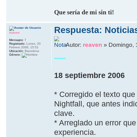
Que sería de mi sin ti!
Respuesta: Noticia
reaven
Mensajes:
7
Autor:
reaven
» Domingo, 1
Registrado:
Lunes, 20
Febrero 2006, 15:51
Ubicación:
Barcelona
Género:
Actualización
18 septiembre 2006
* Corregido el texto que 
Nightfall, que antes ind
clave.
* Arreglado un error qu
experiencia.