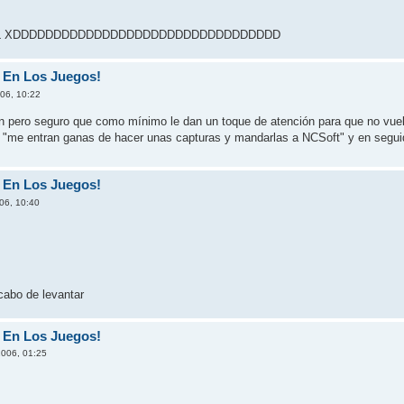
XDDDDDDDDDDDDDDDDDDDDDDDDDDDDDDDDD
 En Los Juegos!
006, 10:22
n pero seguro que como mí­nimo le dan un toque de atención para que no vue
n "me entran ganas de hacer unas capturas y mandarlas a NCSoft" y en segui
 En Los Juegos!
06, 10:40
cabo de levantar
 En Los Juegos!
2006, 01:25