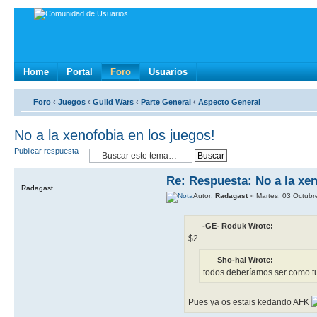
Home
Portal
Foro
Usuarios
Foro
‹
Juegos
‹
Guild Wars
‹
Parte General
‹
Aspecto General
No a la xenofobia en los juegos!
Publicar respuesta
Re: Respuesta: No a la xen
Radagast
Autor:
Radagast
» Martes, 03 Octubr
-GE- Roduk Wrote:
$2
Sho-hai Wrote:
todos deberí­amos ser como t
Pues ya os estais kedando AFK