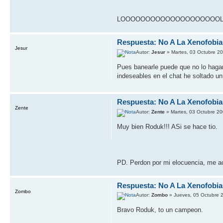
LOOOOOOOOOOOOOOOOOOOOL 
Respuesta: No A La Xenofobia
Jesur
Autor:
Jesur
» Martes, 03 Octubre 2
Pues banearle puede que no lo haga
indeseables en el chat he soltado u
Respuesta: No A La Xenofobia
Zente
Autor:
Zente
» Martes, 03 Octubre 20
Muy bien Roduk!!! ASi se hace tio.
PD. Perdon por mi elocuencia, me a
Respuesta: No A La Xenofobia
Zombo
Autor:
Zombo
» Jueves, 05 Octubre 
Bravo Roduk, to un campeon.