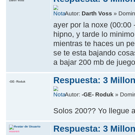
Darth Voss
Autor:
Darth Voss
» Domin
ayer por la noxe (00:00
hipno, y tarde lo minim
mientras te haces un pe
se te esta bajando cosa
a bajar 200 mb de jueg
Respuesta: 3 Millo
-GE- Roduk
Autor:
-GE- Roduk
» Domin
Solos 200?? Yo llegue 
Respuesta: 3 Millo
reaven