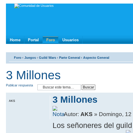
Home
Portal
Foro
Usuarios
Foro
‹
Juegos
‹
Guild Wars
‹
Parte General
‹
Aspecto General
3 Millones
Publicar respuesta
3 Millones
AKS
Autor:
AKS
» Domingo, 12 
Los señoneres del guil