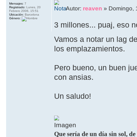
Mensajes:
7
Autor:
reaven
» Domingo, 
Registrado:
Lunes, 20
Febrero 2006, 15:51
Ubicación:
Barcelona
Género:
3 millones... puaj, eso
Vamos a notar un lag d
los emplazamientos.
Pero bueno, un buen ju
con ansias.
Un saludo!
Que sería de un día sin sol, de