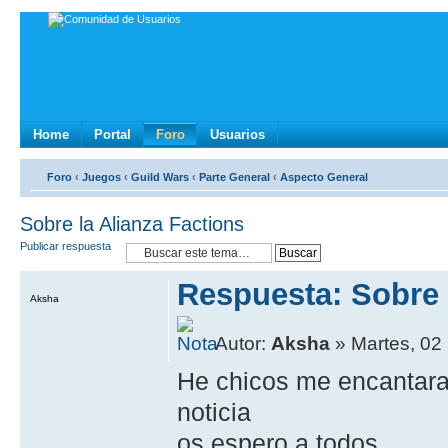
Home
Portal
Foro
Usuarios
Foro
‹
Juegos
‹
Guild Wars
‹
Parte General
‹
Aspecto General
Sobre la Alianza Factions
Publicar respuesta
Respuesta: Sobre 
Aksha
Autor:
Aksha
» Martes, 02
He chicos me encantara
noticia
os espero a todos