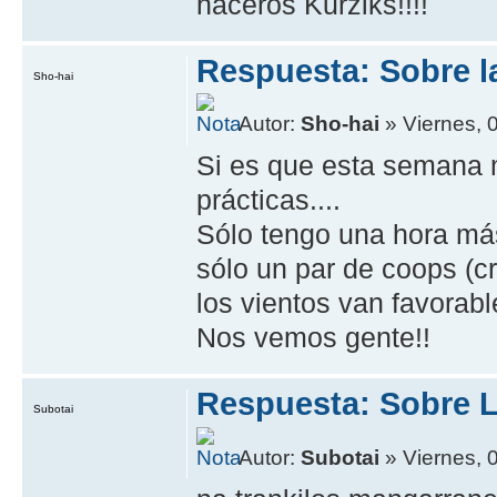
haceros Kurziks!!!!
Respuesta: Sobre l
Sho-hai
Autor:
Sho-hai
» Viernes, 
Si es que esta semana me
prácticas....
Sólo tengo una hora más
sólo un par de coops (cre
los vientos van favorab
Nos vemos gente!!
Respuesta: Sobre L
Subotai
Autor:
Subotai
» Viernes, 