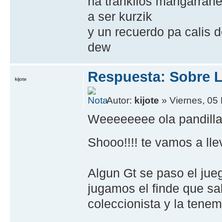
na trankilos mangarran
a ser kurzik
y un recuerdo pa calis d
dew
Respuesta: Sobre L
kijote
Autor:
kijote
» Viernes, 05
Weeeeeeee ola pandilla 
Shooo!!!! te vamos a ll
Algun Gt se paso el jue
jugamos el finde que sa
coleccionista y la ten