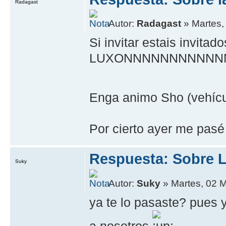
Radagast
Autor:
Radagast
» Martes,
Si invitar estais invi
LUXONNNNNNNNNNNN
Enga animo Sho (vehí­cu
Por cierto ayer me pasé 
Respuesta: Sobre L
Suky
Autor:
Suky
» Martes, 02 
ya te lo pasaste? pues 
a nosotros