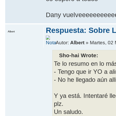
Dany vuelveeeeeeeeee
Respuesta: Sobre L
Albert
Autor:
Albert
» Martes, 02
Sho-hai Wrote:
Te lo resumo en lo más
- Tengo que ir YO a al
- No he llegado aún allí
Y ya está. Intentaré ll
plz.
Un saludo.