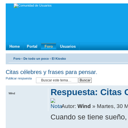
Home
Portal
Foro
Usuarios
Foro
‹
De todo un poco
‹
El Kiosko
Citas célebres y frases para pensar.
Publicar respuesta
Respuesta: Citas 
Wind
Autor:
Wind
» Martes, 30 
Cuando se tiene sueño, l