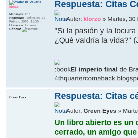
Respuesta: Citas C
klorzo
Mensajes:
167
Autor:
klorzo
» Martes, 30
Registrado:
Miércoles, 22
Febrero 2006, 21:30
Ubicación:
Latveria
"Si la pasión y la locur
Género:
¿Qué valdrí­a la vida?" 
El imperio final
de Br
4thquartercomeback.blogsp
Respuesta: Citas cé
Green Eyes
Autor:
Green Eyes
» Marte
Un libro abierto es un
cerrado, un amigo que