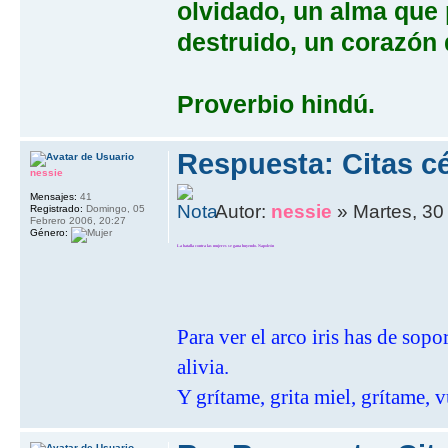
olvidado, un alma que
destruido, un corazón 
Proverbio hindú.
Respuesta: Citas cé
nessie
Mensajes:
41
Autor:
nessie
» Martes, 30
Registrado:
Domingo, 05
Febrero 2006, 20:27
Género:
La batalla contra las mujeres se gana huyendo. Napoleón
Para ver el arco iris has de sop
alivia.
Y grítame, grita miel, grítame, v