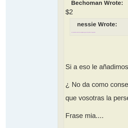
Bechoman Wrote:
$2
nessie Wrote:
La batalla contra las mujeres se gana huyendo. Napoleón
Si a eso le añadimos 
¿ No da como consec
que vosotras la pers
Frase mia....