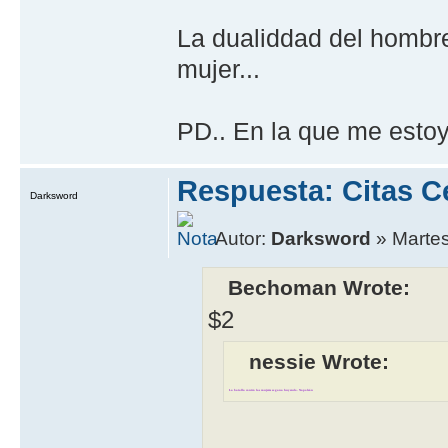
La dualiddad del hombre
mujer...
PD.. En la que me esto
Respuesta: Citas C
Darksword
Autor:
Darksword
» Martes
Bechoman Wrote:
$2
nessie Wrote:
La batalla contra las mujeres se gana huyendo. Napoleón