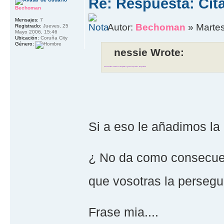
Re: Respuesta: Cit
Bechoman
Mensajes:
7
Autor:
Bechoman
» Martes
Registrado:
Jueves, 25
Mayo 2006, 15:46
Ubicación:
Coruña City
Género:
nessie Wrote:
La batalla contra las mujeres se gana huyendo. Napoleón
Si a eso le añadimos la c
¿ No da como consecuenc
que vosotras la persegu
Frase mia....