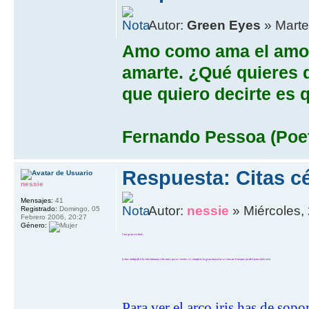
Autor:
Green Eyes
» Marte
Amo como ama el amor
amarte. ¿Qué quieres q
que quiero decirte es 
Fernando Pessoa (Poe
Respuesta: Citas cé
nessie
Mensajes:
41
Autor:
nessie
» Miércoles, 
Registrado:
Domingo, 05
Febrero 2006, 20:27
Género:
Una gran verdad :
[color=indigo]En la vida humana sólo unos pocos sueños se cumplen, la gran mayorí­a se roncan: Enrique jardiel poncela
[/color]
Para ver el arco iris has de sop