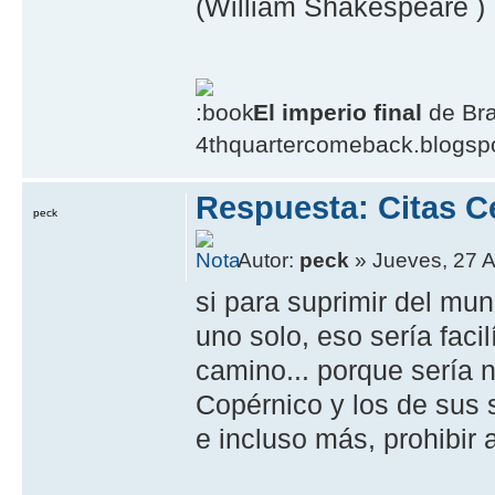
(William Shakespeare )
El imperio final
de Br
4thquartercomeback.blogsp
Respuesta: Citas C
peck
Autor:
peck
» Jueves, 27 A
si para suprimir del mu
uno solo, eso serí­a faci
camino... porque serí­a n
Copérnico y los de sus 
e incluso más, prohibir 