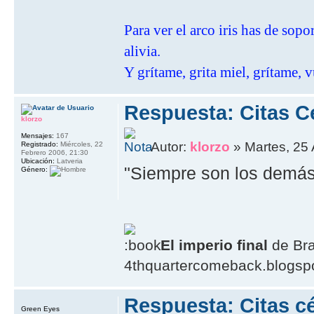
Para ver el arco iris has de sop
alivia.
Y grítame, grita miel, grítame, v
Respuesta: Citas C
klorzo
Mensajes:
167
Autor:
klorzo
» Martes, 25 
Registrado:
Miércoles, 22
Febrero 2006, 21:30
Ubicación:
Latveria
"Siempre son los demás
Género:
El imperio final
de Br
4thquartercomeback.blogsp
Respuesta: Citas cé
Green Eyes