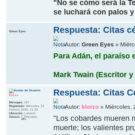
"No se cómo será la Te
se luchará con palos y
Respuesta: Citas cé
Green Eyes
Autor:
Green Eyes
» Miérco
Para Adán, el paraí­so
Mark Twain (Escritor y
Respuesta: Citas C
klorzo
Mensajes:
167
Autor:
klorzo
» Miércoles, 
Registrado:
Miércoles, 22
Febrero 2006, 21:30
Ubicación:
Latveria
"Los cobardes mueren 
Género:
muerte; los valientes p