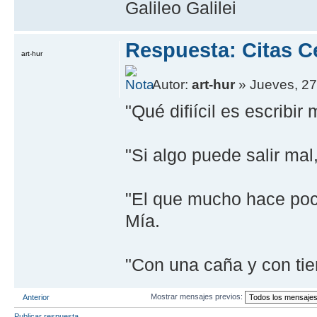
Galileo Galilei
Respuesta: Citas C
art-hur
Autor:
art-hur
» Jueves, 27 
"Qué difií­cil es escrib
"Si algo puede salir mal
"El que mucho hace poc
Mí­a.
"Con una caña y con tie
Mostrar mensajes previos:
Anterior
Publicar respuesta