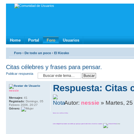
Home
Portal
Foro
Usuarios
Foro
‹
De todo un poco
‹
El Kiosko
Citas célebres y frases para pensar.
Publicar respuesta
Respuesta: Citas c
nessie
Mensajes:
41
Registrado:
Domingo, 05
Autor:
nessie
» Martes, 25 
Febrero 2006, 20:27
Género:
bueno esta es mi frase de hoy:
[color=indigo]No hay hombre más infeliz que aquel para quien la indecisión se ha hecho costumbre.
Heinrich Heine
[/color]