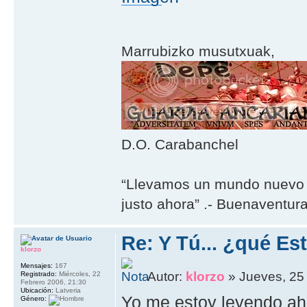
Marrubizko musutxuak,
D.O. Carabanchel
“Llevamos un mundo nuevo 
justo ahora” .- Buenaventur
Re: Y Tú... ¿qué E
klorzo
Mensajes:
167
Autor:
klorzo
» Jueves, 25
Registrado:
Miércoles, 22
Febrero 2006, 21:30
Ubicación:
Latveria
Yo me estoy leyendo ahor
Género: