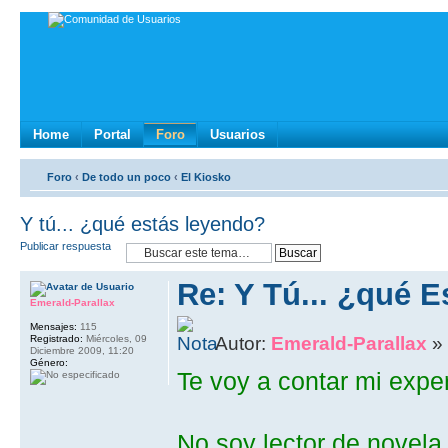
Home
Portal
Foro
Usuarios
Foro
‹
De todo un poco
‹
El Kiosko
Y tú... ¿qué estás leyendo?
Publicar respuesta
Re: Y Tú... ¿qué 
Emerald-Parallax
Mensajes:
115
Registrado:
Miércoles, 09
Autor:
Emerald-Parallax
» 
Diciembre 2009, 11:20
Género:
Te voy a contar mi exper
No soy lector de novela 