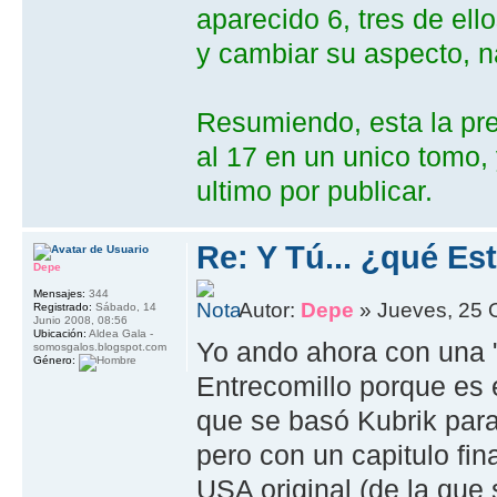
aparecido 6, tres de ell
y cambiar su aspecto, n
Resumiendo, esta la prec
al 17 en un unico tomo, y
ultimo por publicar.
Re: Y Tú... ¿qué E
Depe
Mensajes:
344
Autor:
Depe
» Jueves, 25 
Registrado:
Sábado, 14
Junio 2008, 08:56
Ubicación:
Aldea Gala -
Yo ando ahora con una "
somosgalos.blogspot.com
Género:
Entrecomillo porque es e
que se basó Kubrik para l
pero con un capitulo fin
USA original (de la que 