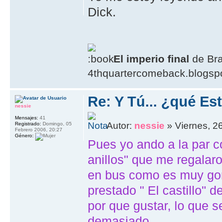
Dick.
El imperio final
de Br
4thquartercomeback.blogsp
Re: Y Tú... ¿qué E
nessie
Mensajes:
41
Autor:
nessie
» Viernes, 2
Registrado:
Domingo, 05
Febrero 2006, 20:27
Género:
Pues yo ando a la par c
anillos" que me regalaro
en bus como es muy gor
prestado " El castillo" d
por que gustar, lo que 
demasiado...