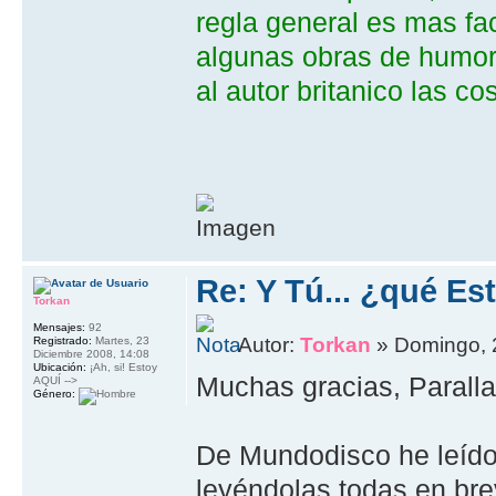
regla general es mas faci
algunas obras de humor
al autor britanico las 
Re: Y Tú... ¿qué E
Torkan
Mensajes:
92
Autor:
Torkan
» Domingo, 2
Registrado:
Martes, 23
Diciembre 2008, 14:08
Ubicación:
¡Ah, si! Estoy
Muchas gracias, Paralla
AQUÍ -->
Género:
De Mundodisco he leído
leyéndolas todas en bre