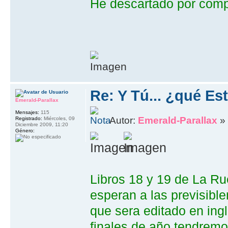
He descartado por comp
Re: Y Tú... ¿qué E
Emerald-Parallax
Mensajes:
115
Autor:
Emerald-Parallax
» 
Registrado:
Miércoles, 09
Diciembre 2009, 11:20
Género:
Libros 18 y 19 de La R
esperan a las previsibl
que sera editado en ing
finales de año tendremo