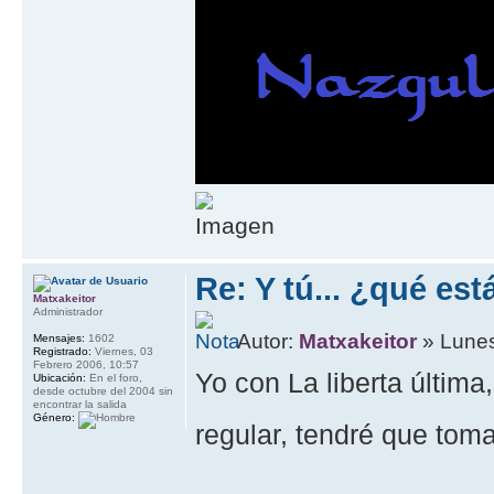
Re: Y tú... ¿qué es
Matxakeitor
Administrador
Autor:
Matxakeitor
» Lunes
Mensajes:
1602
Registrado:
Viernes, 03
Febrero 2006, 10:57
Yo con La liberta últim
Ubicación:
En el foro,
desde octubre del 2004 sin
encontrar la salida
Género:
regular, tendré que toma