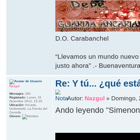
D.O. Carabanchel
“Llevamos un mundo nuevo 
justo ahora” .- Buenaventur
Re: Y tú... ¿qué es
Nazgul
Mensajes:
160
Autor:
Nazgul
» Domingo, 
Registrado:
Lunes, 31
Diciembre 2012, 23:16
Ubicación:
Ancaria,
Ando leyendo "Simenon Ma
Underworld, La Panda del
Centollo
Género: