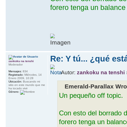
forero tenga un balanc
Re: Y tú... ¿qué es
zankoku na tenshi
Moderador
Autor:
zankoku na tenshi
Mensajes:
834
Registrado:
Miércoles, 14
Enero 2009, 10:28
Ubicación:
Buscando mi
Emerald-Parallax Wro
sitio en este mundo que me
ha tocado vivir
Género:
Un pequeño off topic.
Con esto del borrado 
forero tenga un balan