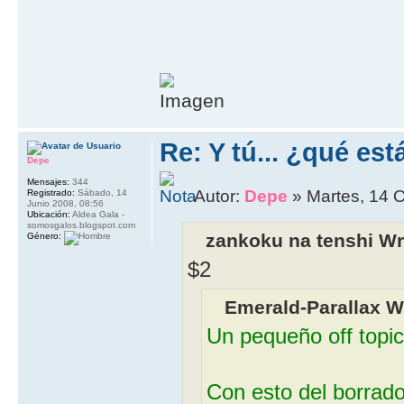
Re: Y tú... ¿qué es
Depe
Mensajes:
344
Autor:
Depe
» Martes, 14 O
Registrado:
Sábado, 14
Junio 2008, 08:56
Ubicación:
Aldea Gala -
somosgalos.blogspot.com
zankoku na tenshi Wr
Género:
$2
Emerald-Parallax W
Un pequeño off topic
Con esto del borrad