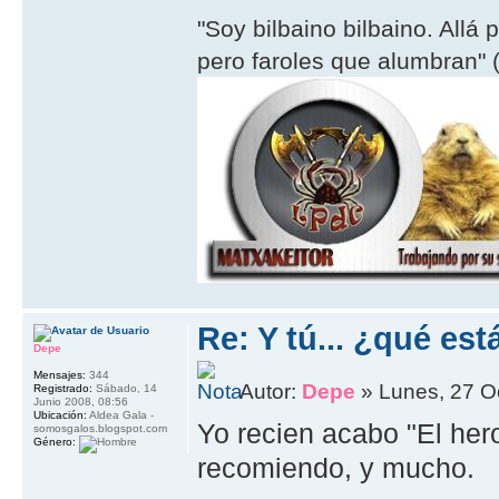
"Soy bilbaino bilbaino. Allá 
pero faroles que alumbran" (
Re: Y tú... ¿qué es
Depe
Mensajes:
344
Autor:
Depe
» Lunes, 27 O
Registrado:
Sábado, 14
Junio 2008, 08:56
Ubicación:
Aldea Gala -
Yo recien acabo "El hero
somosgalos.blogspot.com
Género:
recomiendo, y mucho.