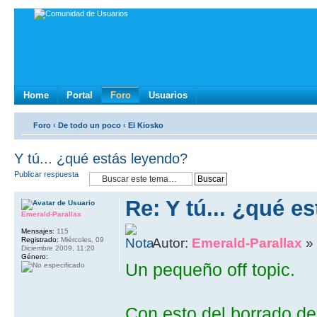
Home
Portal
Foro
Usuarios
Foro
‹
De todo un poco
‹
El Kiosko
Y tú... ¿qué estás leyendo?
Publicar respuesta
Re: Y tú... ¿qué e
Emerald-Parallax
Mensajes:
115
Registrado:
Miércoles, 09
Autor:
Emerald-Parallax
» 
Diciembre 2009, 11:20
Género:
Un pequeño off topic.
Con esto del borrado d