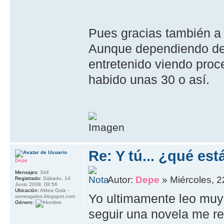
Pues gracias también a 
Aunque dependiendo de 
entretenido viendo pro
habido unas 30 o así.
Re: Y tú... ¿qué es
Depe
Mensajes:
344
Autor:
Depe
» Miércoles, 2
Registrado:
Sábado, 14
Junio 2008, 08:56
Ubicación:
Aldea Gala -
Yo ultimamente leo muy
somosgalos.blogspot.com
Género:
seguir una novela me re