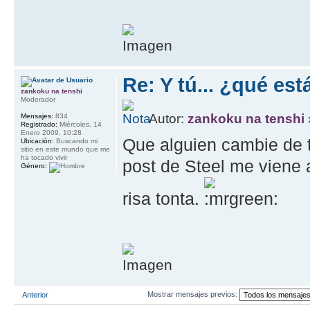
Re: Y tú... ¿qué es
zankoku na tenshi
Moderador
Autor:
zankoku na tenshi
Mensajes:
834
Registrado:
Miércoles, 14
Enero 2009, 10:28
Que alguien cambie de t
Ubicación:
Buscando mi
sitio en este mundo que me
ha tocado vivir
post de Steel me viene 
Género:
risa tonta.
Mostrar mensajes previos:
Anterior