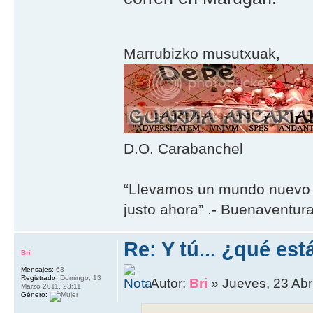
Marrubizko musutxuak,
D.O. Carabanchel
“Llevamos un mundo nuevo 
justo ahora” .- Buenaventur
Re: Y tú... ¿qué es
Bri
Mensajes:
63
Registrado:
Domingo, 13
Autor:
Bri
» Jueves, 23 Abri
Marzo 2011, 23:11
Género: