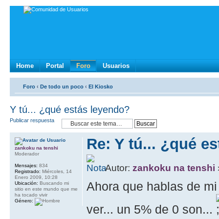
Home
Portal
Foro
Usuarios
Foro
‹
De todo un poco
‹
El Kiosko
Y tú... ¿qué estás leyendo?
Publicar respuesta
Re: Y tú... ¿qué e
zankoku na tenshi
Moderador
Mensajes:
834
Autor:
zankoku na tenshi
Registrado:
Miércoles, 14
Enero 2009, 10:28
Ahora que hablas de mi 
Ubicación:
Buscando mi
sitio en este mundo que me
ha tocado vivir
Género:
ver... un 5% de 0 son...