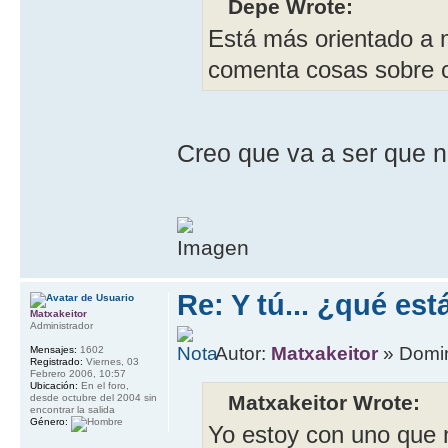
Depe Wrote:
Está más orientado a 
comenta cosas sobre co
Creo que va a ser que n
Re: Y tú... ¿qué es
Matxakeitor
Administrador
Autor:
Matxakeitor
» Domin
Mensajes:
1602
Registrado:
Viernes, 03
Febrero 2006, 10:57
Ubicación:
En el foro,
Matxakeitor Wrote:
desde octubre del 2004 sin
encontrar la salida
Género:
Yo estoy con uno que