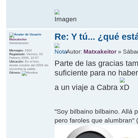
Re: Y tú... ¿qué es
Matxakeitor
Administrador
Autor:
Matxakeitor
» Sábad
Mensajes:
1602
Registrado:
Viernes, 03
Febrero 2006, 10:57
Parte de las gracias tam
Ubicación:
En el foro,
desde octubre del 2004 sin
encontrar la salida
suficiente para no habe
Género:
a un viaje a Cabra
"Soy bilbaino bilbaino. Allá 
pero faroles que alumbran" (