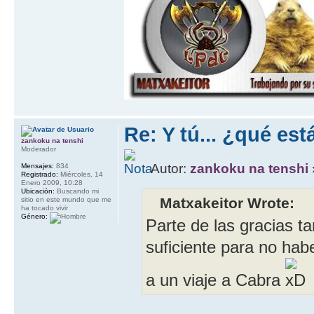
Re: Y tú... ¿qué es
zankoku na tenshi
Moderador
Autor:
zankoku na tenshi
Mensajes:
834
Registrado:
Miércoles, 14
Enero 2009, 10:28
Ubicación:
Buscando mi
Matxakeitor Wrote:
sitio en este mundo que me
ha tocado vivir
Género:
Parte de las gracias t
suficiente para no hab
a un viaje a Cabra