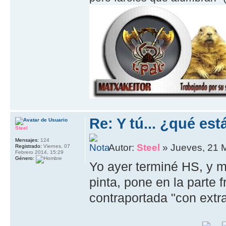
Re: Y tú... ¿qué es
Steel
Mensajes:
124
Autor:
Steel
» Jueves, 21 
Registrado:
Viernes, 07
Febrero 2014, 15:29
Género:
Yo ayer terminé HS, y 
pinta, pone en la parte 
contraportada "con extr