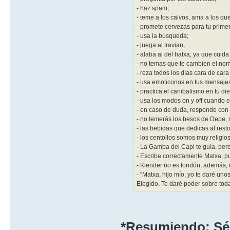
- haz spam;
- teme a los calvos, ama a los q
- promete cervezas para tu prime
- usa la búsqueda;
- juega al travian;
- alaba al del hatxa, ya que cuida 
- no temas que te cambien el nom
- reza todos los días cara de car
- usa emoticonos en tus mensaje
- practica el canibalismo en tu di
- usa los modos on y off cuando es
- en caso de duda, responde con 
- no temerás los besos de Depe, 
- las bebidas que dedicas al resto
- los centollos somos muy religi
- La Gamba del Capi te guía, per
- Escribe correctamente Matxa, p
- Klender no es fondón; además, 
- "Matxa, hijo mío, yo te daré un
Elegido. Te daré poder sobre tod
*Resumiendo: Sé f