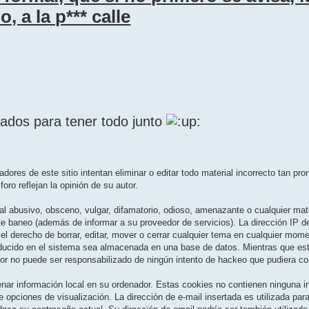
, a la p*** calle
tados para tener todo junto
ores de este sitio intentan eliminar o editar todo material incorrecto tan pr
foro reflejan la opinión de su autor.
al abusivo, obsceno, vulgar, difamatorio, odioso, amenazante o cualquier mate
e baneo (además de informar a su proveedor de servicios). La dirección IP d
e el derecho de borrar, editar, mover o cerrar cualquier tema en cualquier mo
oducido en el sistema sea almacenada en una base de datos. Mientras que esta
r no puede ser responsabilizado de ningún intento de hackeo que pudiera co
enar información local en su ordenador. Estas cookies no contienen ninguna i
te opciones de visualización. La dirección de e-mail insertada es utilizada para