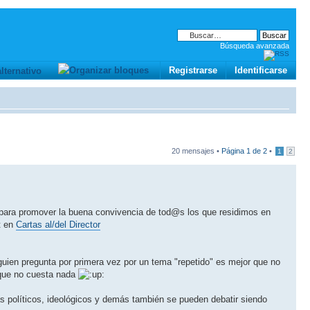
Búsqueda avanzada
Registrarse
Identificarse
20 mensajes •
Página
1
de
2
•
1
2
e para promover la buena convivencia de tod@s los que residimos en
st en
Cartas al/del Director
ien pregunta por primera vez por un tema "repetido" es mejor que no
 que no cuesta nada
s políticos, ideológicos y demás también se pueden debatir siendo