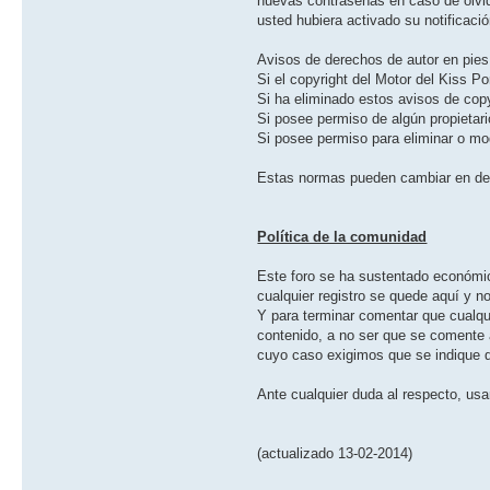
nuevas contraseñas en caso de olvida
usted hubiera activado su notificació
Avisos de derechos de autor en pies
Si el copyright del Motor del Kiss Po
Si ha eliminado estos avisos de copyr
Si posee permiso de algún propietario
Si posee permiso para eliminar o modi
Estas normas pueden cambiar en de
Política de la comunidad
Este foro se ha sustentado económica
cualquier registro se quede aquí y n
Y para terminar comentar que cualqu
contenido, a no ser que se comente a
cuyo caso exigimos que se indique 
Ante cualquier duda al respecto, usa
(actualizado 13-02-2014)