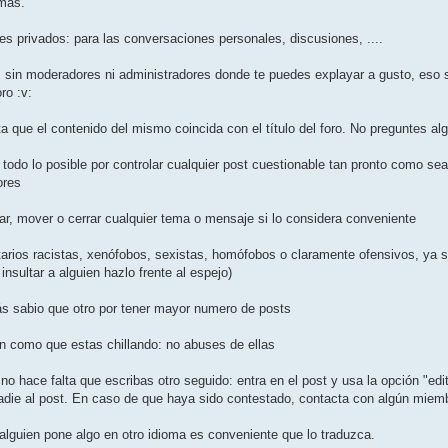
emás.
s privados: para las conversaciones personales, discusiones, ....
s sin moderadores ni administradores donde te puedes explayar a gusto, eso sí
ro :v:
a que el contenido del mismo coincida con el título del foro. No preguntes alg
todo lo posible por controlar cualquier post cuestionable tan pronto como sea 
ores
itar, mover o cerrar cualquier tema o mensaje si lo considera conveniente
arios racistas, xenófobos, sexistas, homófobos o claramente ofensivos, ya se
insultar a alguien hazlo frente al espejo)
más sabio que otro por tener mayor numero de posts
an como que estas chillando: no abuses de ellas
no hace falta que escribas otro seguido: entra en el post y usa la opción "edita
nadie al post. En caso de que haya sido contestado, contacta con algún miemb
 alguien pone algo en otro idioma es conveniente que lo traduzca.