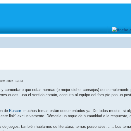
rero 2006, 13:33
oro y comentarte que estas normas (o mejor dicho, consejos) son simplement
tienes dudas, usa el sentido común, consulta al equipo del foro y/o pon un po
tón de
Buscar
: muchos temas están documentados ya. De todos modos, si algu
ra este link" exclusivamente. Démosle un toque de humanidad a la respuesta,
e de juegos, también hablamos de literatura, temas personales, ….. Los tema