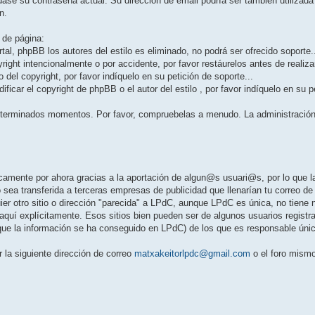
se su contraseña actual. Su dirección de email podría ser también utilizada 
n.
 de página:
rtal, phpBB los autores del estilo es eliminado, no podrá ser ofrecido soporte.
ight intencionalmente o por accidente, por favor restáurelos antes de realizar
 del copyright, por favor indíquelo en su petición de soporte...
ficar el copyright de phpBB o el autor del estilo , por favor indíquelo en su p
terminados momentos. Por favor, compruebelas a menudo. La administració
mente por ahora gracias a la aportación de algun@s usuari@s, por lo que la p
o sea transferida a terceras empresas de publicidad que llenarían tu correo de
ier otro sitio o dirección "parecida" a LPdC, aunque LPdC es única, no tien
quí explícitamente. Esos sitios bien pueden ser de algunos usuarios registra
que la información se ha conseguido en LPdC) de los que es responsable úni
r la siguiente dirección de correo
matxakeitorlpdc@gmail.com
o el foro mism