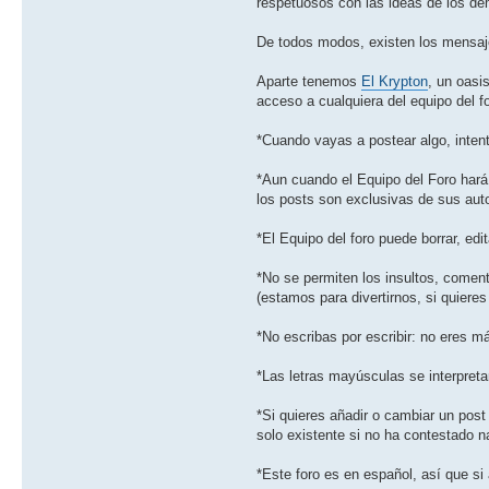
respetuosos con las ideas de los d
De todos modos, existen los mensaje
Aparte tenemos
El Krypton
, un oasi
acceso a cualquiera del equipo del fo
*Cuando vayas a postear algo, intent
*Aun cuando el Equipo del Foro hará 
los posts son exclusivas de sus aut
*El Equipo del foro puede borrar, ed
*No se permiten los insultos, coment
(estamos para divertirnos, si quieres 
*No escribas por escribir: no eres 
*Las letras mayúsculas se interpret
*Si quieres añadir o cambiar un post 
solo existente si no ha contestado 
*Este foro es en español, así que si