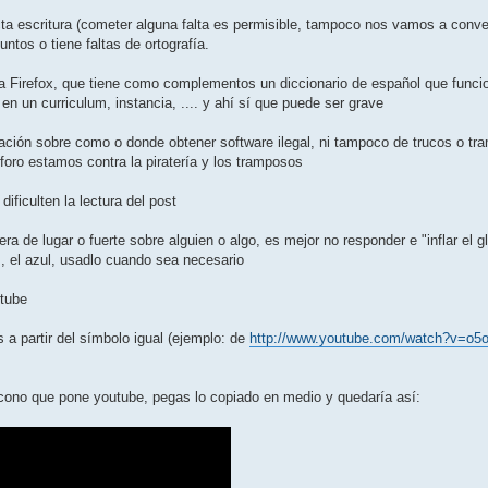
ta escritura (cometer alguna falta es permisible, tampoco nos vamos a conver
untos o tiene faltas de ortografía.
la Firefox, que tiene como complementos un diccionario de español que funci
en un curriculum, instancia, .... y ahí sí que puede ser grave
ormación sobre como o donde obtener software ilegal, ni tampoco de trucos o 
foro estamos contra la piratería y los tramposos
ificulten la lectura del post
era de lugar o fuerte sobre alguien o algo, es mejor no responder e "inflar el
, el azul, usadlo cuando sea necesario
utube
 a partir del símbolo igual (ejemplo: de
http://www.youtube.com/watch?v=o5
icono que pone youtube, pegas lo copiado en medio y quedaría así: