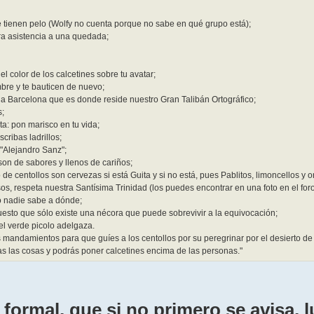
ue tienen pelo (Wolfy no cuenta porque no sabe en qué grupo está);
ra asistencia a una quedada;
el color de los calcetines sobre tu avatar;
bre y te bauticen de nuevo;
a a Barcelona que es donde reside nuestro Gran Talibán Ortográfico;
s;
eta: pon marisco en tu vida;
cribas ladrillos;
"Alejandro Sanz";
son de sabores y llenos de cariños;
 de centollos son cervezas si está Guita y si no está, pues Pablitos, limoncellos y o
osos, respeta nuestra Santísima Trinidad (los puedes encontrar en una foto en el f
o nadie sabe a dónde;
uesto que sólo existe una nécora que puede sobrevivir a la equivocación;
el verde picolo adelgaza.
os mandamientos para que guíes a los centollos por su peregrinar por el desierto de 
as las cosas y podrás poner calcetines encima de las personas."
ormal, que si no primero se avisa, lu