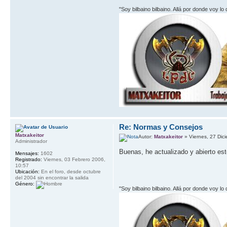
"Soy bilbaino bilbaino. Allá por donde voy lo
Re: Normas y Consejos
Matxakeitor
Autor:
Matxakeitor
» Viernes, 27 Dic
Administrador
Buenas, he actualizado y abierto es
Mensajes:
1602
Registrado:
Viernes, 03 Febrero 2006,
10:57
Ubicación:
En el foro, desde octubre
del 2004 sin encontrar la salida
Género:
"Soy bilbaino bilbaino. Allá por donde voy lo