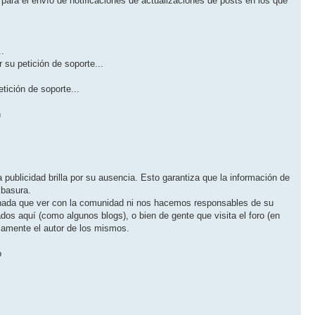
para el envío de notificaciones de actualizaciones de posts en los que
..
 su petición de soporte...
etición de soporte...
n
ublicidad brilla por su ausencia. Esto garantiza que la información de
 basura.
e nada que ver con la comunidad ni nos hacemos responsables de su
dos aquí (como algunos blogs), o bien de gente que visita el foro (en
camente el autor de los mismos.
o