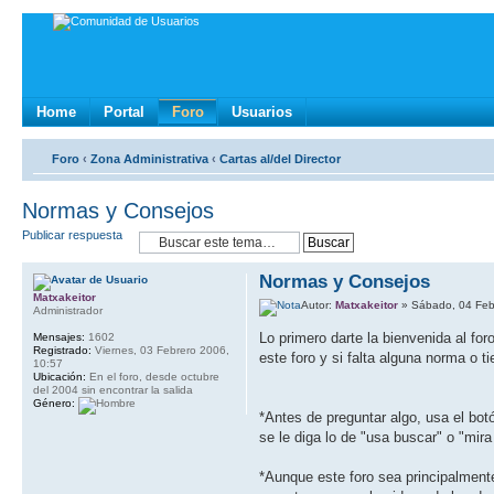
Home
Portal
Foro
Usuarios
Foro
‹
Zona Administrativa
‹
Cartas al/del Director
Normas y Consejos
Publicar respuesta
Normas y Consejos
Matxakeitor
Autor:
Matxakeitor
» Sábado, 04 Feb
Administrador
Lo primero darte la bienvenida al f
Mensajes:
1602
Registrado:
Viernes, 03 Febrero 2006,
este foro y si falta alguna norma o 
10:57
Ubicación:
En el foro, desde octubre
del 2004 sin encontrar la salida
Género:
*Antes de preguntar algo, usa el bo
se le diga lo de "usa buscar" o "mi
*Aunque este foro sea principalment