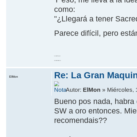
como:
"¿Llegará a tener Sacr
Parece difícil, pero est
10 GOTO work
20 RETURN 10
Re: La Gran Maqui
ElMon
Autor:
ElMon
» Miércoles, 
Bueno pos nada, habra 
SW a oro entonces. Mie
recomendais??