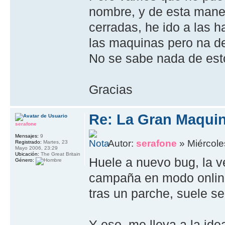
nombre, y de esta maner
cerradas, he ido a las h
las maquinas pero na d
No se sabe nada de es
Gracias
Re: La Gran Maqui
serafone
Mensajes:
9
Autor:
serafone
» Miércole
Registrado:
Martes, 23
Mayo 2006, 23:29
Ubicación:
The Great Britain
Huele a nuevo bug, la 
Género:
campaña en modo online
tras un parche, suele se
Y eso, me lleva a la ide