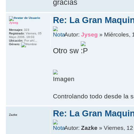
gracias
Re: La Gran Maqui
Jyseg
Mensajes:
323
Autor:
Jyseg
» Miércoles, 
Registrado:
Viernes, 05
Mayo 2006, 18:03
Ubicación:
Por ahí...
Género:
Otro sw
Controlando todo desde la s
Re: La Gran Maqui
Zazke
Autor:
Zazke
» Viernes, 12