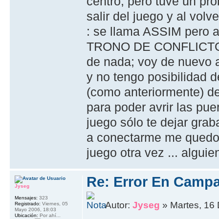
centro; pero tuve un pr
salir del juego y al vo
: se llama ASSIM pero a
TRONO DE CONFLICTO ; 
de nada; voy de nuevo a 
y no tengo posibilidad d
(como anteriormente) de
para poder avrir las pue
juego sólo te dejar gra
a conectarme me quedo i
juego otra vez ... alguie
Re: Error En Campa
Jyseg
Mensajes:
323
Autor:
Jyseg
» Martes, 16 
Registrado:
Viernes, 05
Mayo 2006, 18:03
Ubicación:
Por ahí...