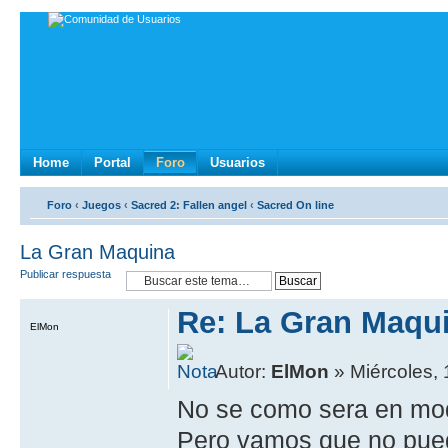
Home
Portal
Foro
Usuarios
Foro
‹
Juegos
‹
Sacred 2: Fallen angel
‹
Sacred On line
La Gran Maquina
Publicar respuesta
Re: La Gran Maqu
ElMon
Autor:
ElMon
» Miércoles, 
No se como sera en modo
Pero vamos que no puedo